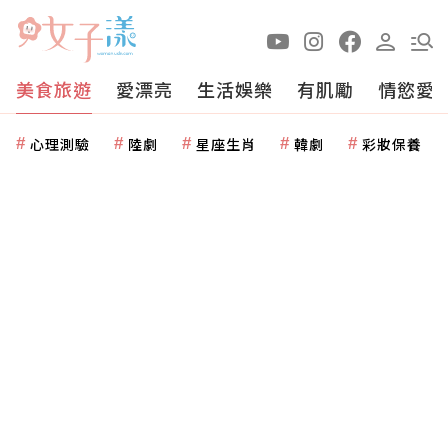
美食旅遊
愛漂亮
生活娛樂
有肌勵
情慾愛
心理測驗
陸劇
星座生肖
韓劇
彩妝保養