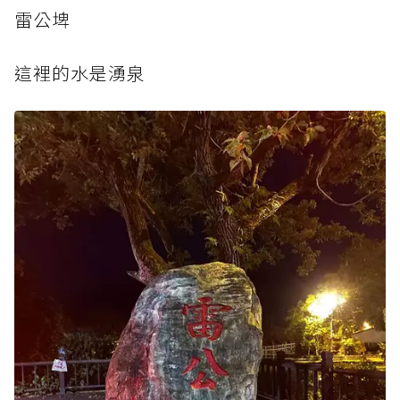
雷公埤
這裡的水是湧泉