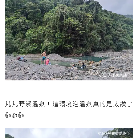
芃芃野溪溫泉！這環境泡溫泉真的是太讚了
👍👍👍