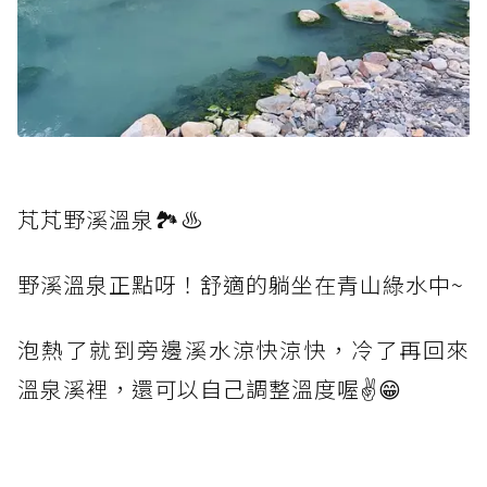
芃芃野溪溫泉🏞️♨
野溪溫泉正點呀！舒適的躺坐在青山綠水中~
泡熱了就到旁邊溪水涼快涼快，冷了再回來
溫泉溪裡，還可以自己調整溫度喔✌️😁