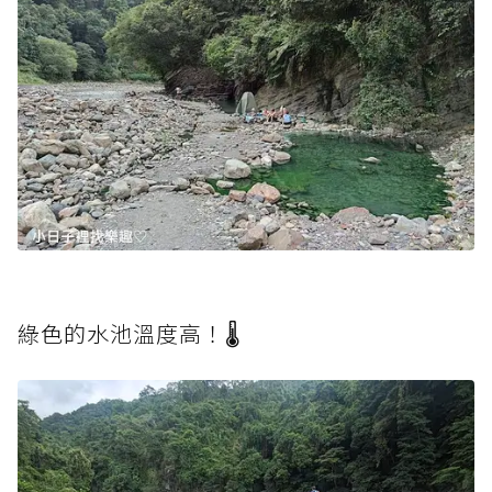
綠色的水池溫度高！🌡️