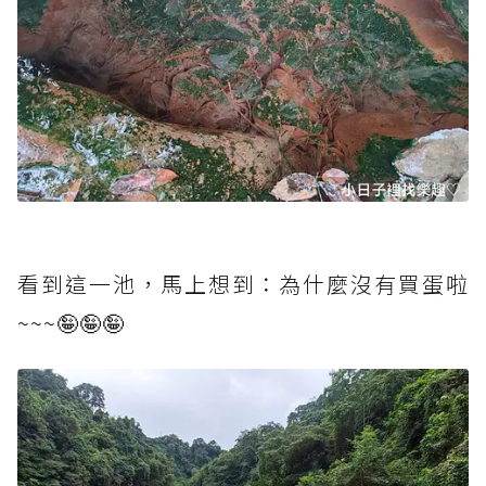
看到這一池，馬上想到：為什麼沒有買蛋啦
~~~🤪🤪🤪