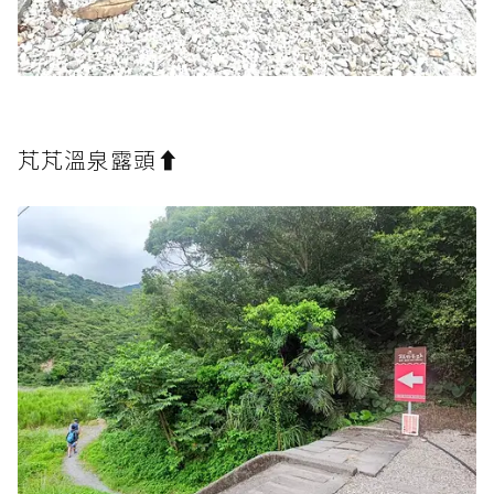
芃芃溫泉露頭⬆️