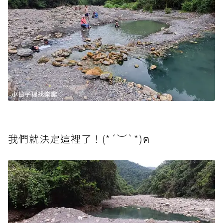
我們就決定這裡了！(*´︶`*)ฅ