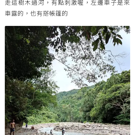
走這樹木過河，有點刺激喔，左邊車子是來
車露的，也有搭帳篷的