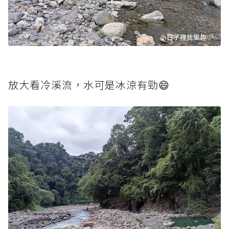
放大看冷溪流，水可是冰涼有勁😄