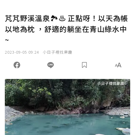
芃芃野溪溫泉🏞️♨ 正點呀！以天為帳
以地為枕 ，舒適的躺坐在青山綠水中
~
2023-09-05 09:24
小日子裡找樂趣