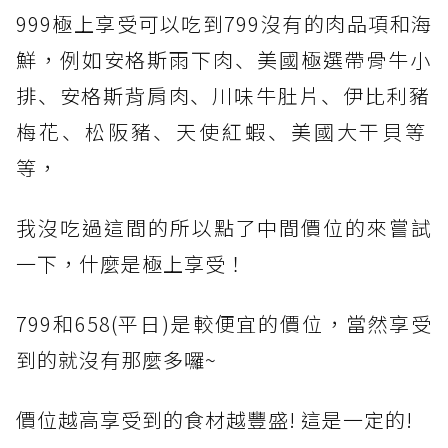
999極上享受可以吃到799沒有的肉品項和海
鮮，例如安格斯雨下肉、︀美國極選帶骨牛小
排、︀安格斯背肩肉、︀川味牛肚片、︀伊比利豬
梅花、︀松阪豬、︀天使紅蝦、︀美國大干貝等
等，
我沒吃過這間的所以點了中間價位的來嘗試
一下，什麼是極上享受！
799和658(平日)是較便宜的價位，當然享受
到的就沒有那麼多囉~
價位越高享受到的食材越豐盛! 這是一定的!