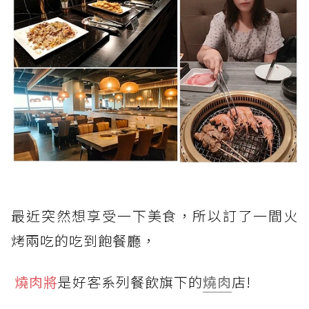
最近突然想享受一下美食，所以訂了一間火
烤兩吃的吃到飽餐廳，
燒肉將
是好客系列餐飲旗下的
燒肉
店!