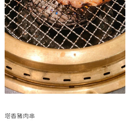
塔香豬肉串