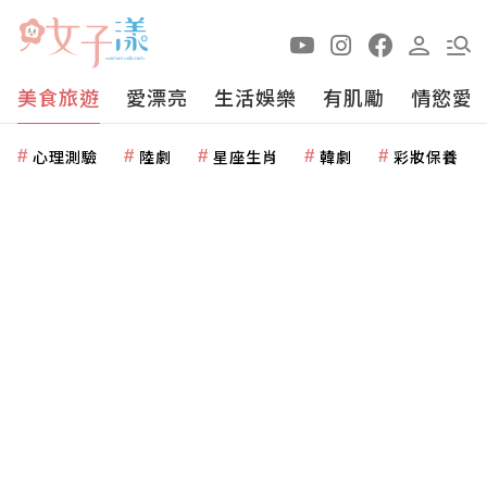
美食旅遊
愛漂亮
生活娛樂
有肌勵
情慾愛
心理測驗
陸劇
星座生肖
韓劇
彩妝保養