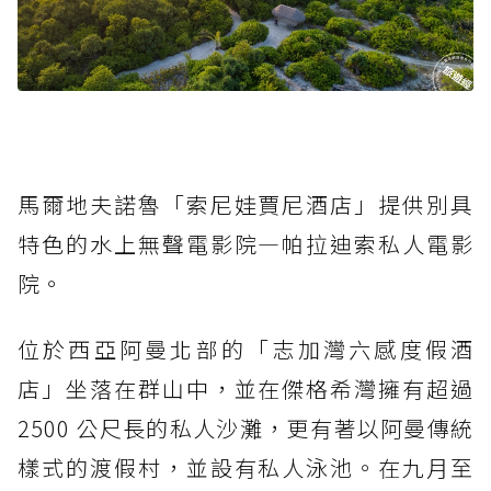
馬爾地夫諾魯「索尼娃賈尼酒店」提供別具
特色的水上無聲電影院—帕拉迪索私人電影
院。
位於西亞阿曼北部的「志加灣六感度假酒
店」坐落在群山中，並在傑格希灣擁有超過
2500 公尺長的私人沙灘，更有著以阿曼傳統
樣式的渡假村，並設有私人泳池。在九月至