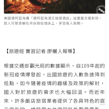
美國邁阿密海灘「邁阿密海濱艾迪遜酒店」設置露天電影院，
旅人可愜意躺在吊床與低矮床上，享受兩人假期。
【旅遊經 實習記者 廖欐人報導】
根據交通部觀光局的數據顯示，自109年起的
新冠疫情爆發起，出國旅遊的人數急速降到
低點，如今隨著疫情的趨緩及政策的解封，
國人對於旅遊的需求也大幅回溫。而近年
來，許多飯店旅宿業者提供了各具特色的
露