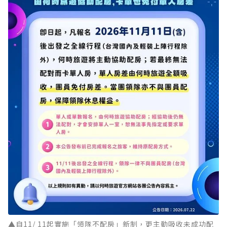
▲自11/ 11起實施「領隊不配房」新制，更主動吸收未成功配