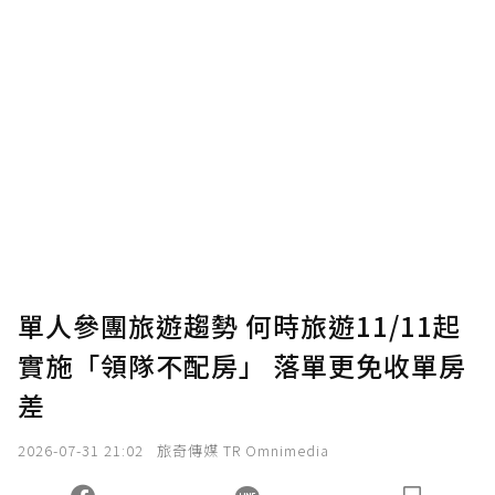
單人參團旅遊趨勢 何時旅遊11/11起
實施「領隊不配房」 落單更免收單房
差
2026-07-31 21:02
旅奇傳媒 TR Omnimedia