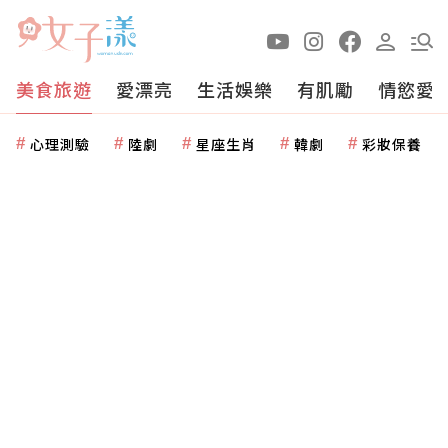
美食旅遊
愛漂亮
生活娛樂
有肌勵
情慾愛
心理測驗
陸劇
星座生肖
韓劇
彩妝保養