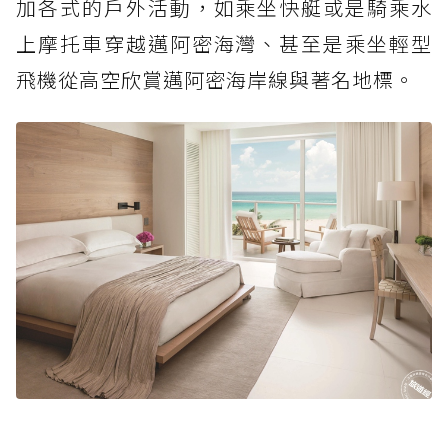
加各式的戶外活動，如乘坐快艇或是騎乘水
上摩托車穿越邁阿密海灣、甚至是乘坐輕型
飛機從高空欣賞邁阿密海岸線與著名地標。