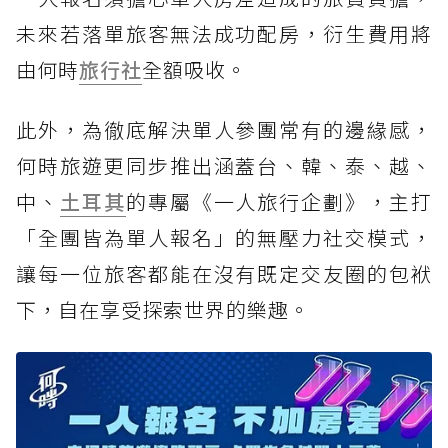
未來若落單旅客無法成功配房，衍生費用將
由何時
旅行社
全額吸收。
此外，為徹底解決單人參團常有的邊緣感，
何時旅遊更同步推出涵蓋台、韓、泰、越、
中、
土耳其
的專屬《一人旅行企劃》，主打
「全團皆為單人報名」的無壓力社交模式，
讓每一位旅客都能在沒有既定交友圈的包袱
下，自在享受探索世界的樂趣。