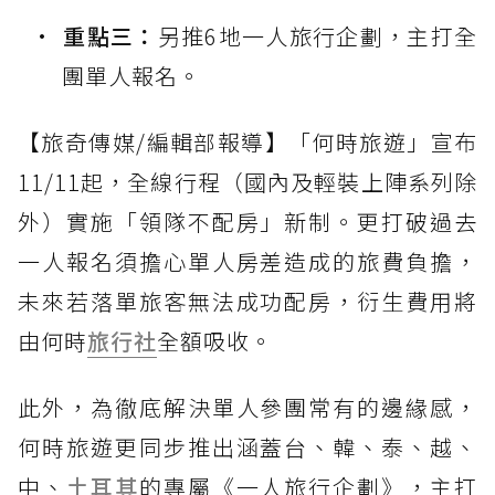
重點三：
另推6地一人旅行企劃，主打全
團單人報名。
【旅奇傳媒/編輯部報導】「何時旅遊」宣布
11/11起，全線行程（國內及輕裝上陣系列除
外）實施「領隊不配房」新制。更打破過去
一人報名須擔心單人房差造成的旅費負擔，
未來若落單旅客無法成功配房，衍生費用將
由何時
旅行社
全額吸收。
此外，為徹底解決單人參團常有的邊緣感，
何時旅遊更同步推出涵蓋台、韓、泰、越、
中、
土耳其
的專屬《一人旅行企劃》，主打