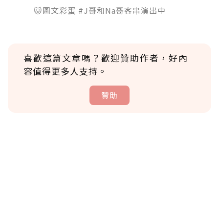
🐱圖文彩蛋 #J哥和Na哥客串演出中
喜歡這篇文章嗎？歡迎贊助作者，好內
容值得更多人支持。
贊助
贊助說明
為了鼓勵作者持續創作更好的內容，會員可以
使用「贊助」功能實質回饋給喜愛的作者。可
將您認為適合的點數贈送給作者，一旦使用贊
助點數即不得撤銷，單筆贊助最低點數為30