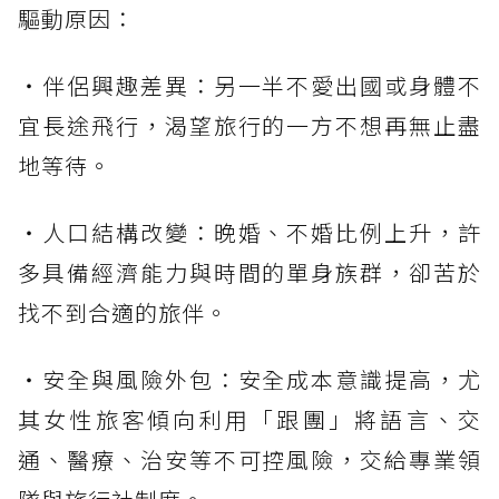
驅動原因：
・伴侶興趣差異：另一半不愛出國或身體不
宜長途飛行，渴望旅行的一方不想再無止盡
地等待。
・人口結構改變：晚婚、不婚比例上升，許
多具備經濟能力與時間的單身族群，卻苦於
找不到合適的旅伴。
・安全與風險外包：安全成本意識提高，尤
其女性旅客傾向利用「跟團」將語言、交
通、醫療、治安等不可控風險，交給專業領