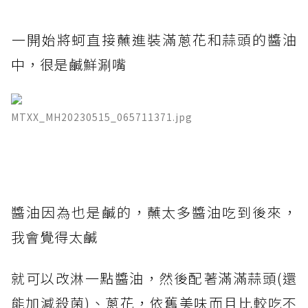
​一開始將蚵直接蘸進裝滿蔥花和蒜頭的醬油
中，很是鹹鮮涮嘴
MTXX_MH20230515_065711371.jpg
醬油因為也是鹹的，蘸太多醬油吃到後來，
我會覺得太鹹
就可以改淋一點醬油，然後配著滿滿蒜頭(還
能加減殺菌)、蔥花，依舊美味而且比較吃不