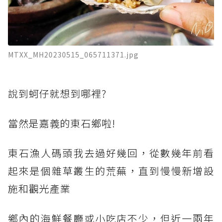
MTXX_MH20230515_065711371.jpg
說到蚵仔就想到哪裡?
當然是嘉義的東石鄉啦!
東石漁人碼頭我去過好幾回，從數幾年前看
起來是個雜草叢生的荒蕪，直到慢慢新增設
施和觀光產業
鄉內的海鮮餐廳或小吃店不少，但近一兩年