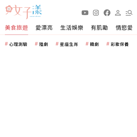
美食旅遊
愛漂亮
生活娛樂
有肌勵
情慾愛
心理測驗
陸劇
星座生肖
韓劇
彩妝保養