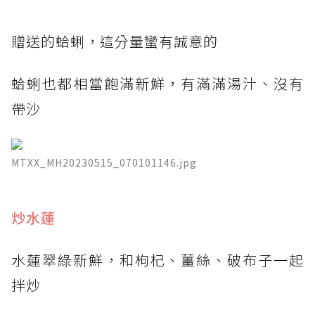
​贈送的蛤蜊，這分量蠻有誠意的
蛤蜊也都相當飽滿新鮮，有滿滿湯汁、沒有
帶沙
MTXX_MH20230515_070101146.jpg
炒水蓮
水蓮翠綠新鮮，和枸杞、薑絲、破布子一起
拌炒