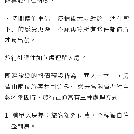
隊與旅行社制度。
・時間價值重估：疫情後大眾對於「活在當
下」的感受更深，不願再等所有條件都備齊
才肯出發。
旅行社過往如何處理單人房？
團體旅遊的報價預設皆為「兩人一室」，房
費由兩位旅客共同分攤。 過去當消費者獨自
報名參團時，旅行社通常有三種處理方式：
1. 補單人房差：旅客額外付費，全程獨自住
一整間房。