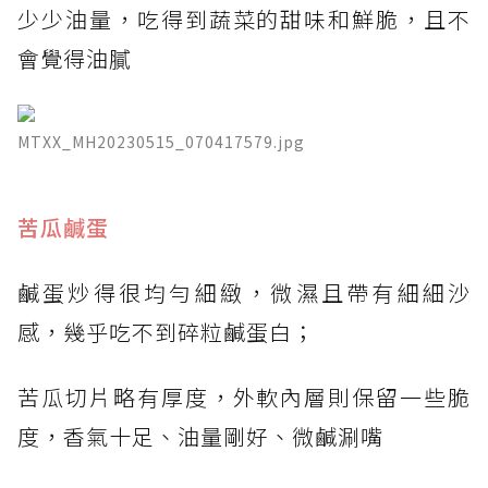
少少油量，吃得到蔬菜的甜味和鮮脆，且不
會覺得油膩
MTXX_MH20230515_070417579.jpg
​苦瓜鹹蛋
鹹蛋炒得很均勻細緻，微濕且帶有細細沙
感，幾乎吃不到碎粒鹹蛋白；
苦瓜切片略有厚度，外軟內層則保留一些脆
度，香氣十足、油量剛好、微鹹涮嘴