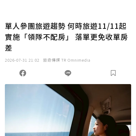
點，最高點數沒有上限。
U 利點數 1 點 = NTD 1 元。
單人參團旅遊趨勢 何時旅遊11/11起
實施「領隊不配房」 落單更免收單房
確認送出
差
我已詳閱贊助說明，且同意站方的使用條款。
2026-07-31 21:02
旅奇傳媒 TR Omnimedia
您當前剩餘 U 利點數：
0
點；前往
購買點數