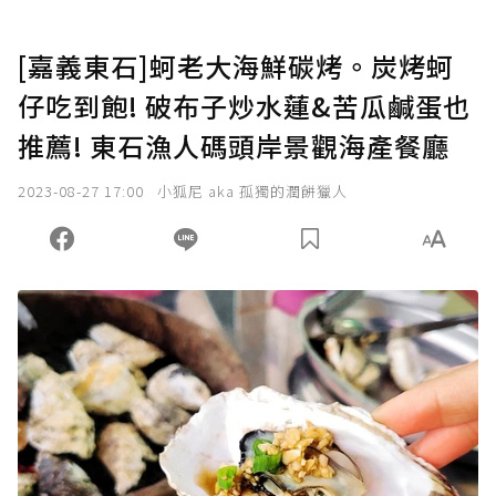
[嘉義東石]蚵老大海鮮碳烤。炭烤蚵
仔吃到飽! 破布子炒水蓮&苦瓜鹹蛋也
推薦! 東石漁人碼頭岸景觀海產餐廳
2023-08-27 17:00
小狐尼 aka 孤獨的潤餅獵人