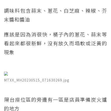
調味料包含蒜末、蔥花、白芝麻、辣椒、芥
末醬和醬油
應該是因為消很快，桶子內的蔥花、蒜末等
看起來都很新鮮，沒有放久而塌軟或泛黃的
現象
MTXX_MH20230515_071630269.jpg
​陽台座位區的旁邊有一區是店員準備炭火爐
的地方