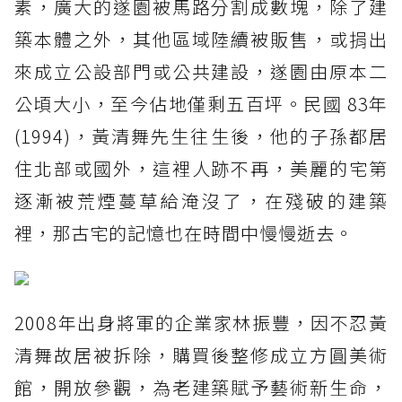
素，廣大的遂園被馬路分割成數塊，除了建
築本體之外，其他區域陸續被販售，或捐出
來成立公設部門或公共建設，遂園由原本二
公頃大小，至今佔地僅剩五百坪。民國 83年
(1994)，黃清舞先生往生後，他的子孫都居
住北部或國外，這裡人跡不再，美麗的宅第
逐漸被荒煙蔓草給淹沒了，在殘破的建築
裡，那古宅的記憶也在時間中慢慢逝去。
2008年出身將軍的企業家林振豐，因不忍黃
清舞故居被拆除，購買後整修成立方圓美術
館，開放參觀，為老建築賦予藝術新生命，