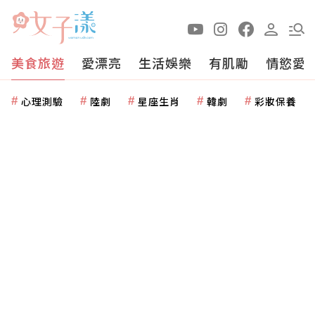
美食旅遊
愛漂亮
生活娛樂
有肌勵
情慾愛
心理測驗
陸劇
星座生肖
韓劇
彩妝保養