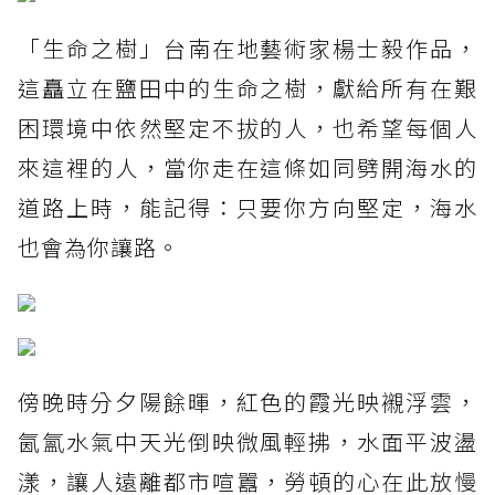
「生命之樹」台南在地藝術家楊士毅作品，
這矗立在鹽田中的生命之樹，獻給所有在艱
困環境中依然堅定不拔的人，也希望每個人
來這裡的人，當你走在這條如同劈開海水的
道路上時，能記得：只要你方向堅定，海水
也會為你讓路。
傍晚時分夕陽餘暉，紅色的霞光映襯浮雲，
氤氳水氣中天光倒映微風輕拂，水面平波盪
漾，讓人遠離都市喧囂，勞頓的心在此放慢