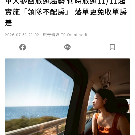
單人參團旅遊趨勢 何時旅遊11/11起
實施「領隊不配房」 落單更免收單房
確認送出
差
我已詳閱贊助說明，且同意站方的使用條款。
2026-07-31 21:02
旅奇傳媒 TR Omnimedia
您當前剩餘 U 利點數：
0
點；前往
購買點數