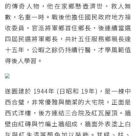
的傳奇人物，他在家鄉懸壺濟世，救人無
數，名重一時。戰後他擔任國民政府地方接
收委員，官派將軍鄉首任鄉長，後連續當選
四屆民選將軍鄉長，共計五任服務鄉親長達
十五年，公暇之餘仍持續行醫，才學風範值
得後人學習。
遂園建於 1944年 (日昭和 19年)，是一棟中
西合璧，非常優雅與簡潔的大宅院，正面是
西式洋樓，後方連結三合院及紅瓦屋頂。牆
壁由紅磚與竹編土牆組成，牆面外表塗上白
灰與紅朱漆等顏色加以裝飾。其樑、柱、