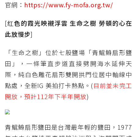
官網：
https://www.fy-mofa.org.tw/
[
红色的霞光映襯浮雲 生命之樹 勞頓的心在
此放慢步
]
「生命之樹」位於七股鹽場「青鯤鯓扇形鹽
田」，一條筆直步道直接劈開海水延伸天
際，純白色雕花扇形雙開拱門位居中軸線中
點處，全新IG 美拍打卡熱點。(
目前並未完工
開放，預計112年下半年開放
)
青鯤鯓扇形鹽田是台灣最年輕的鹽田，1977