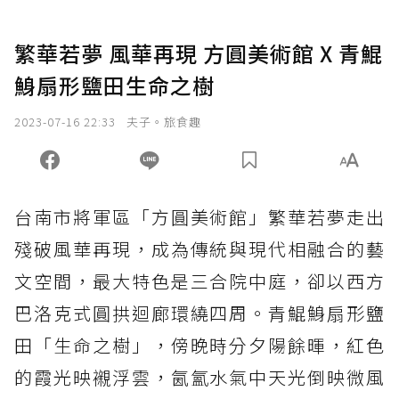
繁華若夢 風華再現 方圓美術館 X 青鯤
鯓扇形鹽田生命之樹
2023-07-16 22:33
夫子。旅食趣
台南市將軍區「方圓美術館」繁華若夢走出
殘破風華再現，成為傳統與現代相融合的藝
文空間，最大特色是三合院中庭，卻以西方
巴洛克式圓拱迴廊環繞四周。青鯤鯓扇形鹽
田「生命之樹」，傍晚時分夕陽餘暉，紅色
的霞光映襯浮雲，氤氳水氣中天光倒映微風