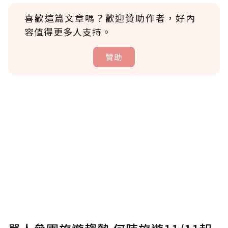
喜歡這篇文章嗎？歡迎贊助作者，好內
容值得更多人支持。
贊助
贊助說明
為了鼓勵作者持續創作更好的內容，會員可以
使用「贊助」功能實質回饋給喜愛的作者。可
將您認為適合的點數贈送給作者，一旦使用贊
助點數即不得撤銷，單筆贊助最低點數為30
點，最高點數沒有上限。
U 利點數 1 點 = NTD 1 元。