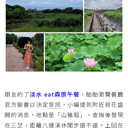
朋友約了
淡水 eat森原午餐
，胎胎瀏覽餐廳
官方臉書以決定
穿搭
，小編提到附近荷花盛
開的消息，地點是「山豬堀」，查詢後發現
在三芝，距離八連溪休閒步道不遠。上回在