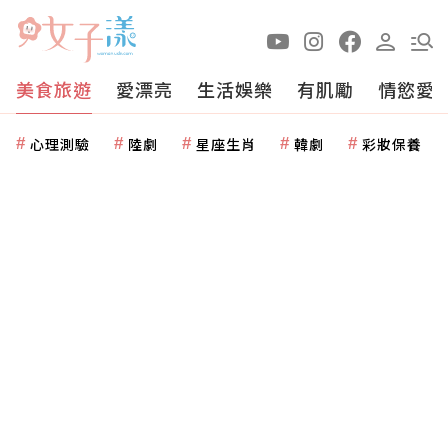
美食旅遊
愛漂亮
生活娛樂
有肌勵
情慾愛
心理測驗
陸劇
星座生肖
韓劇
彩妝保養