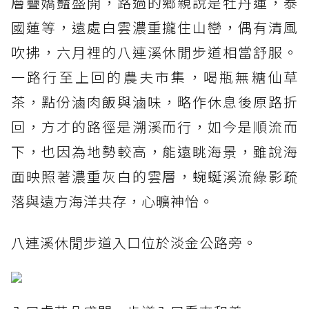
層疊嬌豔盛開，路過的鄉親說是牡丹蓮，泰
國蓮等，遠處白雲濃重攏住山巒，偶有清風
吹拂，六月裡的八連溪休閒步道相當舒服。
一路行至上回的農夫市集，喝瓶無糖仙草
茶，點份滷肉飯與滷味，略作休息後原路折
回，方才的路徑是溯溪而行，如今是順流而
下，也因為地勢較高，能遠眺海景，雖說海
面映照著濃重灰白的雲層，蜿蜒溪流綠影疏
落與遠方海洋共存，心曠神怡。
八連溪休閒步道入口位於淡金公路旁。