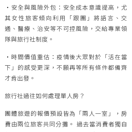
・安全與風險外包：安全成本意識提高，尤
其女性旅客傾向利用「跟團」將語言、交
通、醫療、治安等不可控風險，交給專業領
隊與旅行社制度。
・時間價值重估：疫情後大眾對於「活在當
下」的感受更深，不願再等所有條件都備齊
才肯出發。
旅行社過往如何處理單人房？
團體旅遊的報價預設皆為「兩人一室」，房
費由兩位旅客共同分攤。 過去當消費者獨自