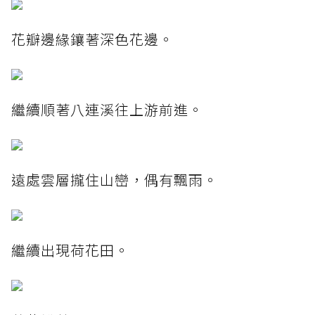
花瓣邊緣鑲著深色花邊。
繼續順著八連溪往上游前進。
遠處雲層攏住山巒，偶有飄雨。
繼續出現荷花田。