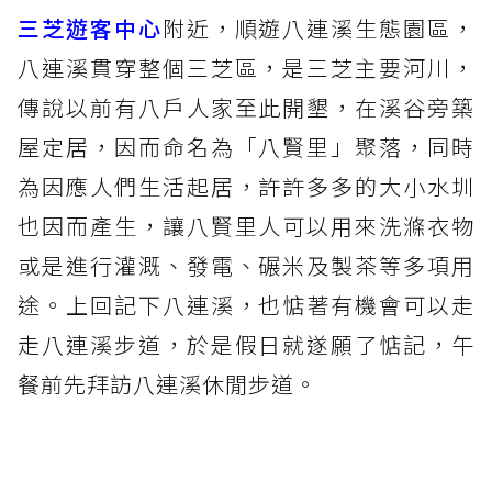
三芝遊客中心
附近，順遊八連溪生態園區，
八連溪貫穿整個三芝區，是三芝主要河川，
傳說以前有八戶人家至此開墾，在溪谷旁築
屋定居，因而命名為「八賢里」聚落，同時
為因應人們生活起居，許許多多的大小水圳
也因而產生，讓八賢里人可以用來洗滌衣物
或是進行灌溉、發電、碾米及製茶等多項用
途。上回記下八連溪，也惦著有機會可以走
走八連溪步道，於是假日就遂願了惦記，午
餐前先拜訪八連溪休閒步道。