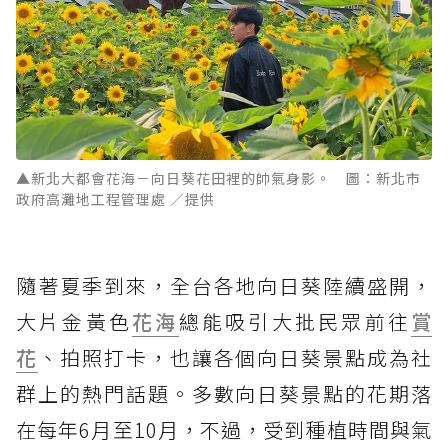
▲新北大都會花海－向日葵花田裡的帥氣身影。 圖：新北市
政府高灘地工程管理處 ／提供
隨著夏季到來，全台各地向日葵陸續盛開，
大片金黃色
花海
總能吸引大批民眾前往
賞
花
、拍照打卡，也讓各個向日葵景點成為社
群上的熱門話題。多數向日葵景點的花期落
在每年6月至10月，不過，受到種植時間與氣