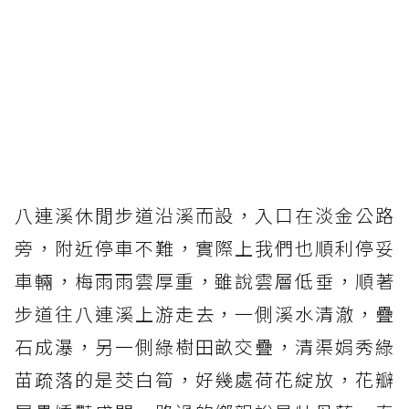
八連溪休閒步道沿溪而設，入口在淡金公路
旁，附近停車不難，實際上我們也順利停妥
車輛，梅雨雨雲厚重，雖說雲層低垂，順著
步道往八連溪上游走去，一側溪水清澈，疊
石成瀑，另一側綠樹田畝交疊，清渠娟秀綠
苗疏落的是茭白筍，好幾處荷花綻放，花瓣