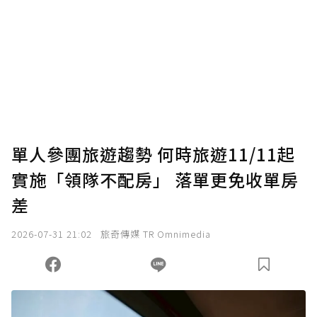
為了鼓勵作者持續創作更好的內容，會員可以
使用「贊助」功能實質回饋給喜愛的作者。可
將您認為適合的點數贈送給作者，一旦使用贊
助點數即不得撤銷，單筆贊助最低點數為30
點，最高點數沒有上限。
U 利點數 1 點 = NTD 1 元。
單人參團旅遊趨勢 何時旅遊11/11起
實施「領隊不配房」 落單更免收單房
確認送出
差
我已詳閱贊助說明，且同意站方的使用條款。
2026-07-31 21:02
旅奇傳媒 TR Omnimedia
您當前剩餘 U 利點數：
0
點；前往
購買點數