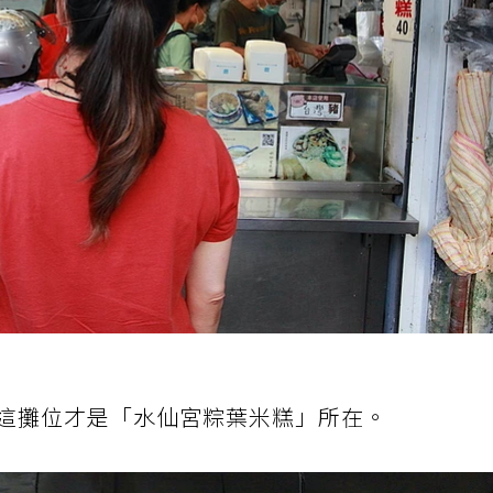
這攤位才是「水仙宮粽葉米糕」所在。