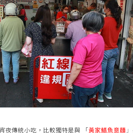
宵夜傳統小吃，比較獨特是與 「
黃家鱔魚意麵
」