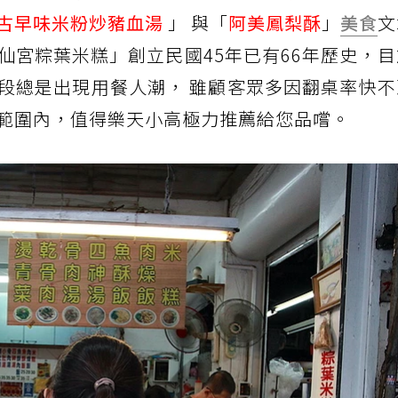
古早味米粉炒豬血湯
」 與「
阿美鳳梨酥
」
美食
文
仙宮粽葉米糕」創立民國45年已有66年歷史，
段總是出現用餐人潮， 雖顧客眾多因翻桌率快不
範圍內，值得樂天小高極力推薦給您品嚐。