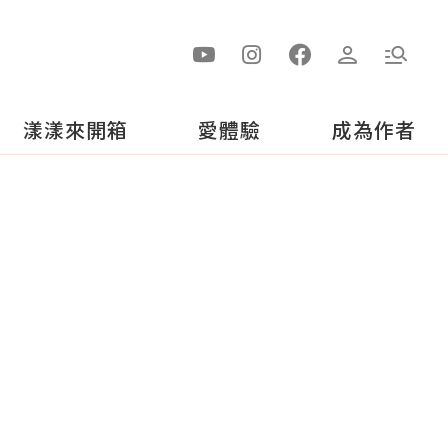
漾漾來開箱
愛體驗
成為作者