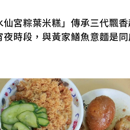
水仙宮粽葉米糕」傳承三代飄香
宵夜時段，與黃家鱔魚意麵是同