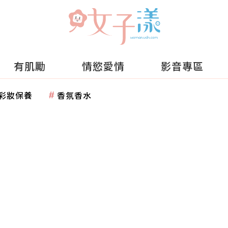
有肌勵
情慾愛情
影音專區
彩妝保養
香氛香水