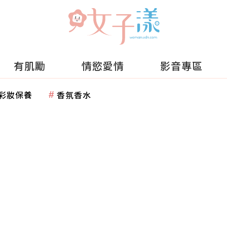
有肌勵
情慾愛情
影音專區
彩妝保養
香氛香水