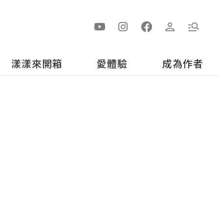
漾漾來開箱
愛體驗
成為作者