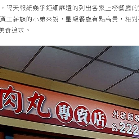
，隔天報紙幾乎鉅細靡遺的列出各家上榜餐廳的
資工薪族的小弟來說，星級餐廳有點高貴，相對
美食追求。