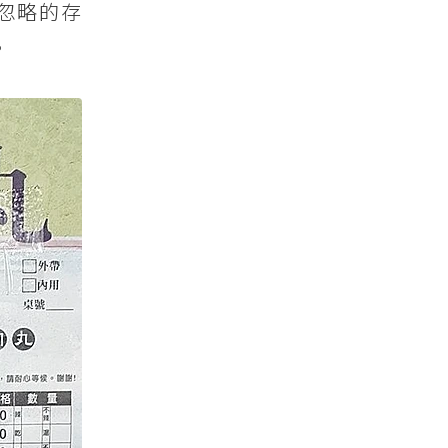
忽略的存
。