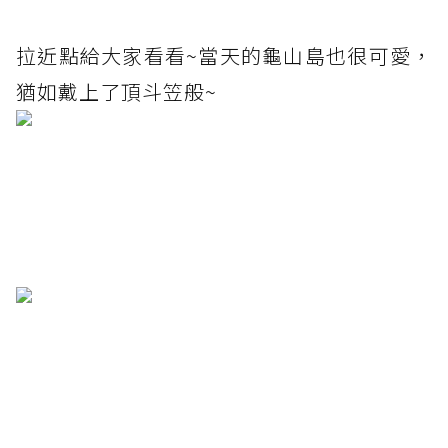
拉近點給大家看看~當天的龜山島也很可愛，
猶如戴上了頂斗笠般~