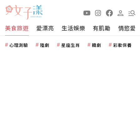
美食旅遊
愛漂亮
生活娛樂
有肌勵
情慾愛
心理測驗
陸劇
星座生肖
韓劇
彩妝保養