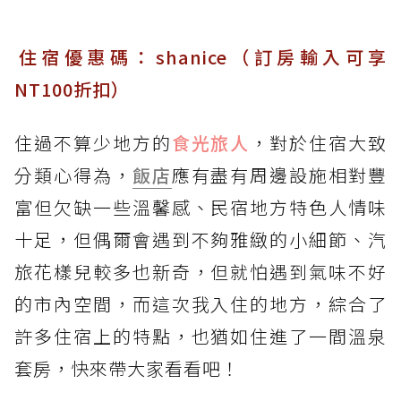
住宿優惠碼：shanice（訂房輸入可享
NT100折扣）
住過不算少地方的
食光旅人
，對於住宿大致
分類心得為，
飯店
應有盡有周邊設施相對豐
富但欠缺一些溫馨感、民宿地方特色人情味
十足，但偶爾會遇到不夠雅緻的小細節、汽
旅花樣兒較多也新奇，但就怕遇到氣味不好
的市內空間，而這次我入住的地方，綜合了
許多住宿上的特點，也猶如住進了一間溫泉
套房，快來帶大家看看吧！