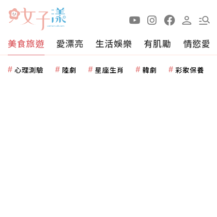
美食旅遊
愛漂亮
生活娛樂
有肌勵
情慾愛
心理測驗
陸劇
星座生肖
韓劇
彩妝保養