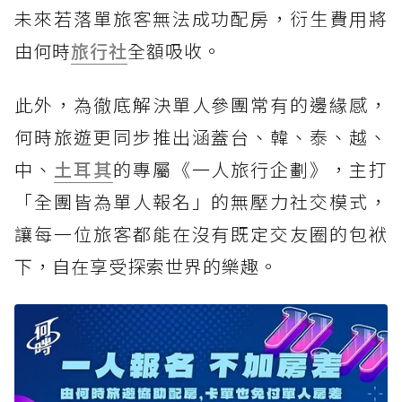
未來若落單旅客無法成功配房，衍生費用將
由何時
旅行社
全額吸收。
此外，為徹底解決單人參團常有的邊緣感，
何時旅遊更同步推出涵蓋台、韓、泰、越、
中、
土耳其
的專屬《一人旅行企劃》，主打
「全團皆為單人報名」的無壓力社交模式，
讓每一位旅客都能在沒有既定交友圈的包袱
下，自在享受探索世界的樂趣。