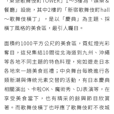
「東急歌舞伎町TOWER」1～5樓為「娛樂＆
餐廳」設施，其中2樓的「新宿歌舞伎町hall
～歌舞伎橫丁」，是以「慶典」為主題、採
橫丁風格的美食區，最引人矚目。
面積約1000平方公尺的美食區，霓虹燈光彩
奪目，這兒集結10間從北海道到九州、沖繩
等各地不同主題的特色料理，宛如遊走日本
各地來一趟美食巡禮；中央舞台每晚進行各
類新潮與傳統元素交替的活動，有日本慶典
相關演出、卡啦OK、魔術秀、DJ表演等，在
享受美食當下，也有精采的餘興節目欣賞
著。而歌舞伎橫丁也呼應了歌舞伎町不夜城