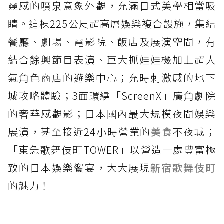
靈感的噴泉意象外觀，充滿日式美學相當吸
睛。這棟225公尺超高層娛樂複合設施，集結
餐廳、劇場、電影院、飯店及展演空間，有
結合餘興節目表演、巨大抓娃娃機加上超人
氣角色商店的遊樂中心；充時刺激感的地下
城攻略體驗；3面環繞「ScreenX」廣角劇院
的奢華感觀影；日本國內最大規模夜間娛樂
展演，甚至接近24小時營業的
美食
不夜城；
「東急歌舞伎町TOWER」以營造一處豐富極
致的日本娛樂饗宴，大大展現
新宿歌舞伎町
的魅力！