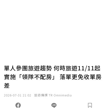
單人參團旅遊趨勢 何時旅遊11/11起
實施「領隊不配房」 落單更免收單房
差
2026-07-31 21:02
旅奇傳媒 TR Omnimedia