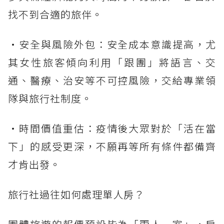
找不到合適的旅伴。
・安全與風險外包：安全成本意識提高，尤
其女性旅客傾向利用「跟團」將語言、交
通、醫療、治安等不可控風險，交給專業領
隊與旅行社制度。
・時間價值重估：疫情後大眾對於「活在當
下」的感受更深，不願再等所有條件都備齊
才肯出發。
旅行社過往如何處理單人房？