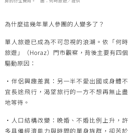
房的衍生費用。 圖：何時旅遊／提供
為什麼這幾年單人參團的人變多了？
單人旅遊已成為不可忽視的浪潮。依「何時
旅遊」（Horaz）門市觀察，背後主要有四個
驅動原因：
・伴侶興趣差異：另一半不愛出國或身體不
宜長途飛行，渴望旅行的一方不想再無止盡
地等待。
・人口結構改變：晚婚、不婚比例上升，許
多具備經濟能力與時間的單身族群，卻苦於