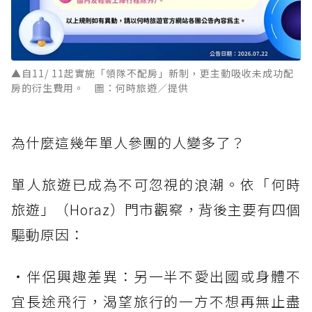
▲自11/ 11起實施「領隊不配房」新制，更主動吸收未成功配
房的衍生費用。 圖：何時旅遊／提供
為什麼這幾年單人參團的人變多了？
單人旅遊已成為不可忽視的浪潮。依「何時
旅遊」（Horaz）門市觀察，背後主要有四個
驅動原因：
・伴侶興趣差異：另一半不愛出國或身體不
宜長途飛行，渴望旅行的一方不想再無止盡