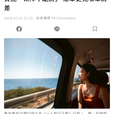
差
我已詳閱贊助說明，且同意站方的使用條款。
2026-07-31 21:02
旅奇傳媒 TR Omnimedia
您當前剩餘 U 利點數：
0
點；前往
購買點數
專為獨自出遊打造六支《一人旅行企劃》行程。 圖：何時旅