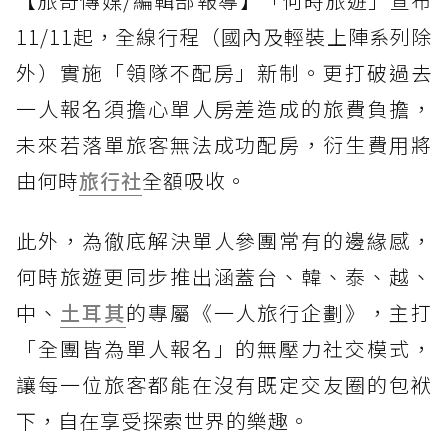
【旅奇傳媒/編輯部報導】「何時旅遊」宣布
11/11起，全線行程（國內及輕裝上陣系列除
外）實施「領隊不配房」新制。更打破過去
一人報名須擔心單人房差造成的旅費負擔，
未來若落單旅客無法成功配房，衍生費用將
由何時
旅行社
全額吸收。
此外，為徹底解決單人參團常有的邊緣感，
何時旅遊更同步推出涵蓋台、韓、泰、越、
中、
土耳其
的專屬《一人旅行企劃》，主打
「全團皆為單人報名」的無壓力社交模式，
讓每一位旅客都能在沒有既定交友圈的包袱
下，自在享受探索世界的樂趣。