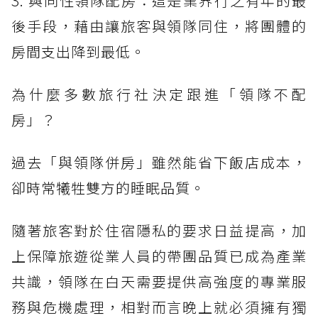
3. 與同性領隊配房：這是業界行之有年的最
後手段，藉由讓旅客與領隊同住，將團體的
房間支出降到最低。
為什麼多數旅行社決定跟進「領隊不配
房」？
過去「與領隊併房」雖然能省下飯店成本，
卻時常犧牲雙方的睡眠品質。
隨著旅客對於住宿隱私的要求日益提高，加
上保障旅遊從業人員的帶團品質已成為產業
共識，領隊在白天需要提供高強度的專業服
務與危機處理，相對而言晚上就必須擁有獨