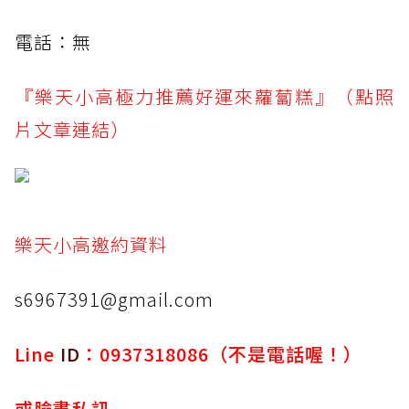
電話：無
『樂天小高極力推薦好運來蘿蔔糕』（點照
片文章連結）
樂天小高邀約資料
s6967391@gmail.com
Line
ID
：0937318086（不是電話喔！）
或臉書私訊