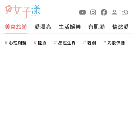
美食旅遊
愛漂亮
生活娛樂
有肌勵
情慾愛
心理測驗
陸劇
星座生肖
韓劇
彩妝保養