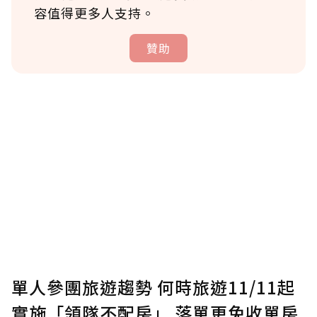
容值得更多人支持。
贊助
贊助說明
為了鼓勵作者持續創作更好的內容，會員可以
使用「贊助」功能實質回饋給喜愛的作者。可
將您認為適合的點數贈送給作者，一旦使用贊
助點數即不得撤銷，單筆贊助最低點數為30
點，最高點數沒有上限。
U 利點數 1 點 = NTD 1 元。
單人參團旅遊趨勢 何時旅遊11/11起
實施「領隊不配房」 落單更免收單房
確認送出