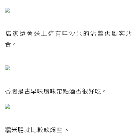
​店家還會送上這有哇沙米的沾醬供顧客沾
食。
​香腸是古早味風味帶點酒香很好吃​。
糯米腸就比較軟爛些 。