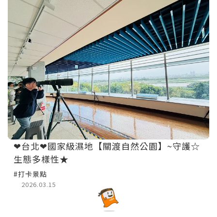
❤台北❤國家級濕地【關渡自然公園】~守護☆
生態多樣性★
#打卡景點
2026.03.15