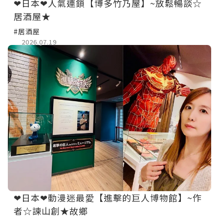
❤日本❤人氣連鎖【博多竹乃屋】~放鬆暢談☆
居酒屋★
#居酒屋
2026.07.19
❤日本❤動漫迷最愛【進擊的巨人博物館】~作
者☆諫山創★故鄉