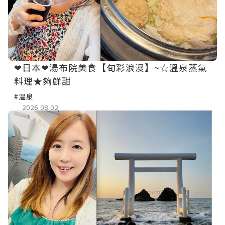
❤日本❤湯布院美食【旬彩浪漫】~☆溫泉蒸氣
料理★夠鮮甜
#溫泉
2026.08.02