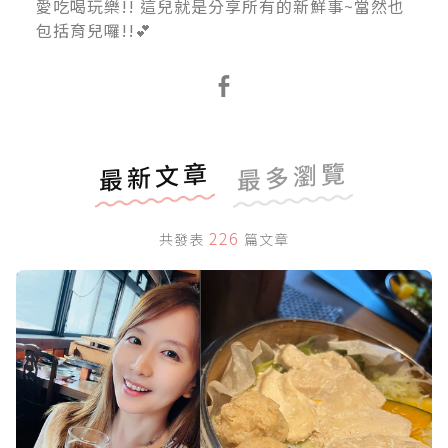
愛吃喝玩樂!! 這兒就是分享所有的新鮮事~當然也
包括育兒囉!!💕
最新文章
最多瀏覽
226
共發表
篇文章