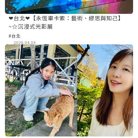
❤台北❤【永恆畢卡索：藝術、繆思與知己】
~☆沉浸式光影展
#台北
2026.04.04