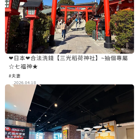
❤日本❤合法洗錢【三光稻荷神社】~抽個專屬
☆七福神★
#夫妻
2026.04.18