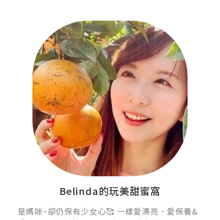
Belinda的玩美甜蜜窩
是媽咪~卻仍保有少女心🥰 一樣愛漂亮、愛保養&