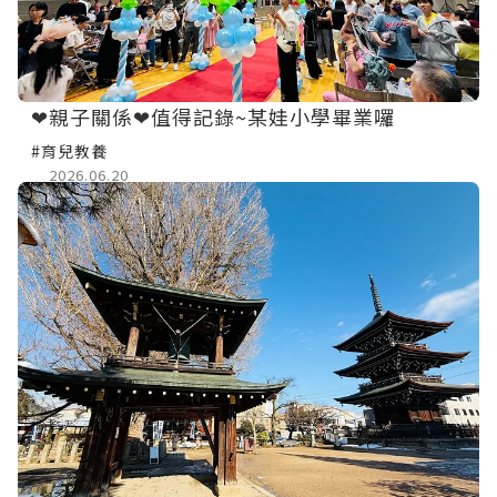
❤親子關係❤值得記錄~某娃小學畢業囉
#育兒教養
2026.06.20