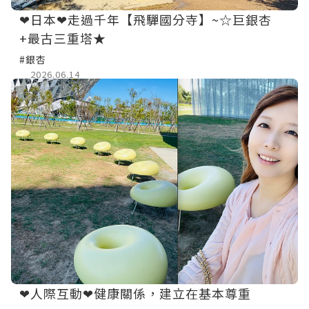
❤日本❤走過千年【飛驒國分寺】~☆巨銀杏
+最古三重塔★
#銀杏
2026.06.14
❤人際互動❤健康關係，建立在基本尊重