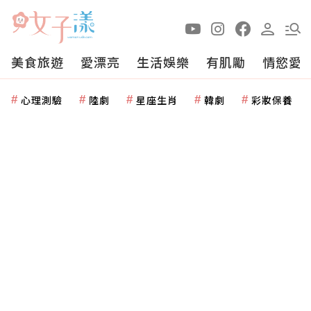
美食旅遊
愛漂亮
生活娛樂
有肌勵
情慾愛
心理測驗
陸劇
星座生肖
韓劇
彩妝保養