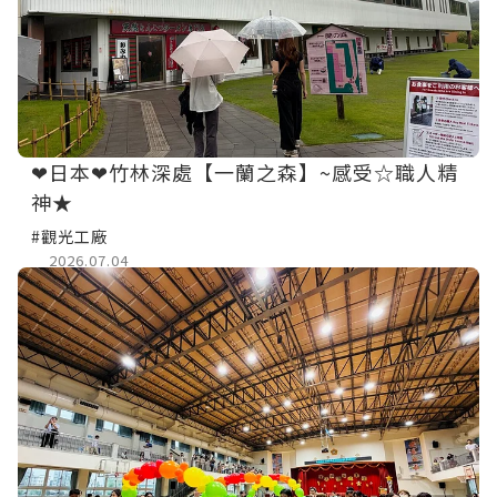
❤日本❤竹林深處【一蘭之森】~感受☆職人精
神★
#觀光工廠
2026.07.04