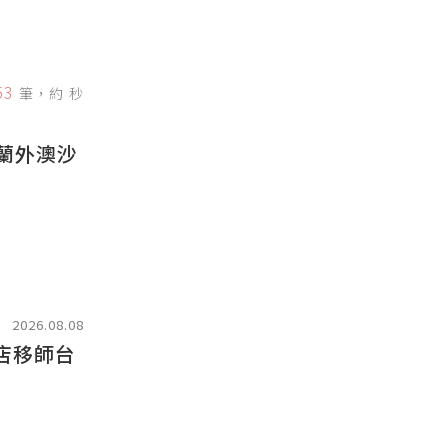
53
筆，約
秒
宜蘭外澳沙
2026.08.08
閃店移師台