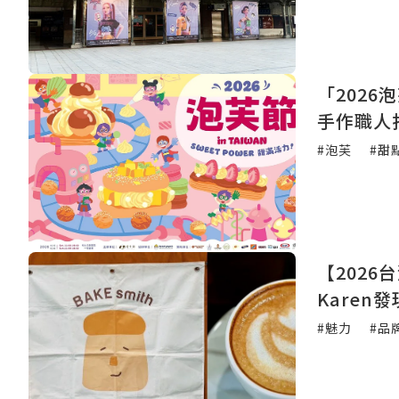
「2026
手作職人
#泡芙
#甜
【202
Kare
#魅力
#品