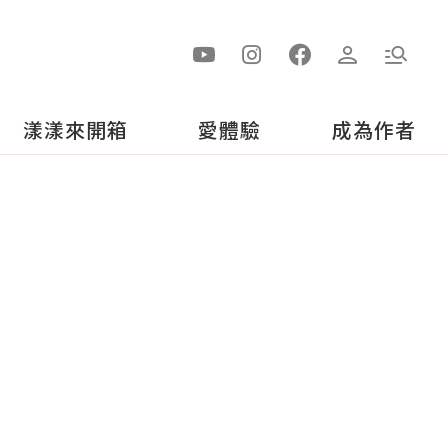
漾漾來開箱
愛體驗
成為作者