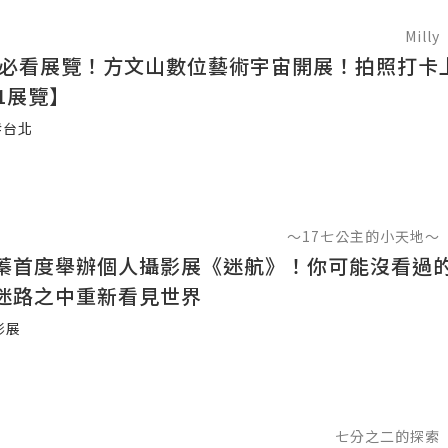
Milly
台北必看展覽！方文山數位藝術宇宙開展！拍照打卡
1展覽】
#台北
～17七公主的小天地～
蓁首度舉辦個人攝影展《迷航》！你可能沒看過
迷路之中重新看見世界
影展
七分之二的探索