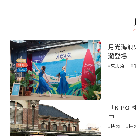
月光海浪火
灘登場
#東北角
#
「K-PO
中
#快閃
#快