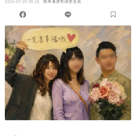
2026-07-29 09:18
精準溝通教練張宜真
您當前剩餘 U 利點數：
0
點；前往
購買點數