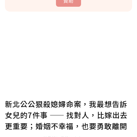
贊助
贊助說明
為了鼓勵作者持續創作更好的內容，會員可以
使用「贊助」功能實質回饋給喜愛的作者。可
將您認為適合的點數贈送給作者，一旦使用贊
助點數即不得撤銷，單筆贊助最低點數為30
點，最高點數沒有上限。
U 利點數 1 點 = NTD 1 元。
新北公公狠殺媳婦命案，我最想告訴
女兒的7件事 —— 找對人，比嫁出去
確認送出
更重要；婚姻不幸福，也要勇敢離開
我已詳閱贊助說明，且同意站方的使用條款。