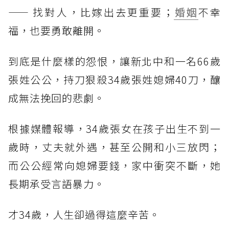
—— 找對人，比嫁出去更重要；
婚姻
不幸
福，也要勇敢離開。
到底是什麼樣的怨恨，讓新北中和一名66歲
張姓公公，持刀狠殺34歲張姓媳婦40刀，釀
成無法挽回的悲劇。
根據媒體報導，34歲張女在孩子出生不到一
歲時，丈夫就外遇，甚至公開和小三放閃；
而公公經常向媳婦要錢，家中衝突不斷，她
長期承受言語暴力。
才34歲，人生卻過得這麼辛苦。