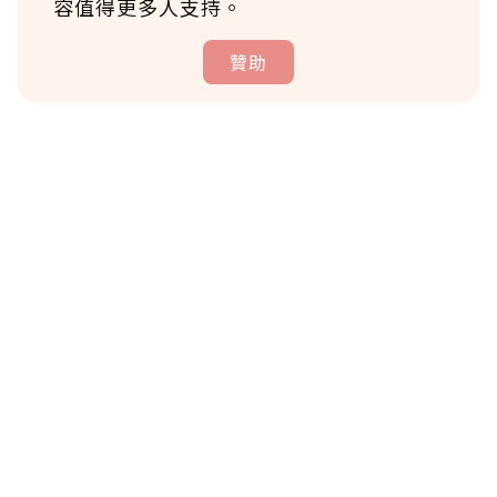
容值得更多人支持。
贊助
贊助說明
為了鼓勵作者持續創作更好的內容，會員可以
使用「贊助」功能實質回饋給喜愛的作者。可
將您認為適合的點數贈送給作者，一旦使用贊
助點數即不得撤銷，單筆贊助最低點數為30
點，最高點數沒有上限。
U 利點數 1 點 = NTD 1 元。
確認送出