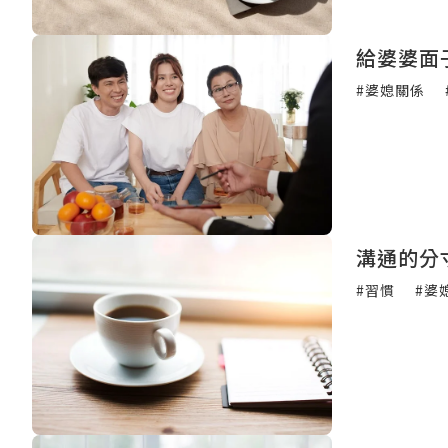
給婆婆面
#婆媳關係
溝通的分
#習慣
#婆