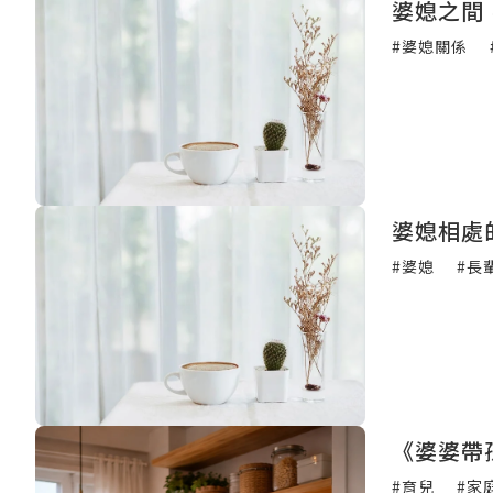
婆媳之間
#婆媳關係
婆媳相處
#婆媳
#長
《婆婆帶
#育兒
#家