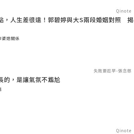
Qinote
點，人生差很遠！郭碧婷與大S兩段婚姻對照 揭
#婆媳關係
失敗要趁早-張念慈
長的，是讓氣氛不尷尬
場
Qinote