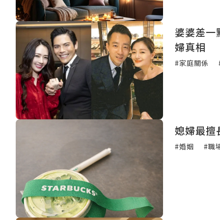
婆婆差一
婦真相
#家庭關係
媳婦最擅
#婚姻
#職