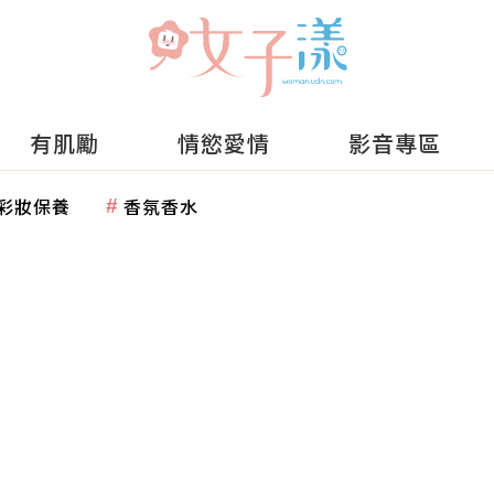
有肌勵
情慾愛情
影音專區
彩妝保養
香氛香水