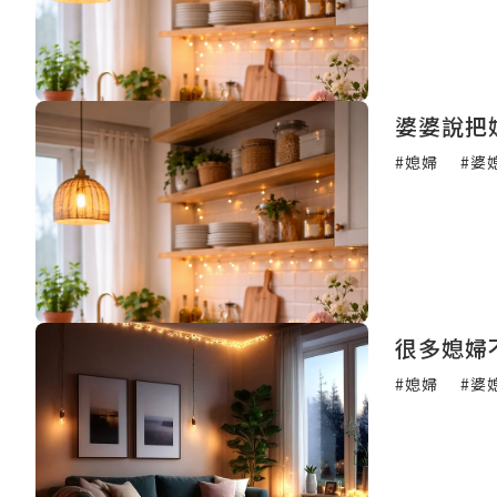
婆婆說把
#媳婦
#婆
很多媳婦
#媳婦
#婆