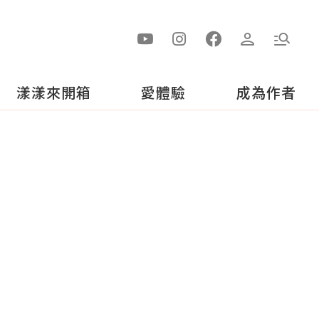
漾漾來開箱
愛體驗
成為作者