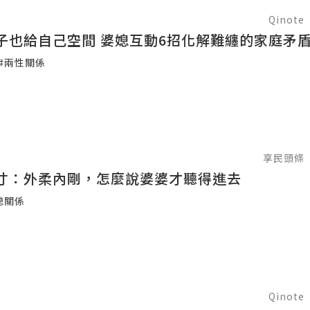
Qinote
子也給自己空間 婆媳互動6招化解難纏的家庭矛
#兩性關係
享民頭條
寸：外柔內剛，怎麼說婆婆才聽得進去
媳關係
Qinote