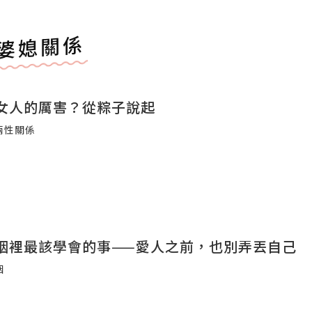
婆媳關係
女人的厲害？從粽子說起
兩性關係
姻裡最該學會的事——愛人之前，也別弄丟自己
姻