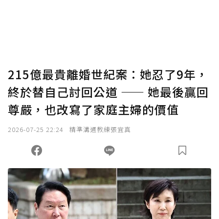
您當前剩餘 U 利點數：
0
點；前往
購買點數
215億最貴離婚世紀案：她忍了9年，
終於替自己討回公道 —— 她最後贏回
尊嚴，也改寫了家庭主婦的價值
2026-07-25 22:24
精準溝通教練張宜真