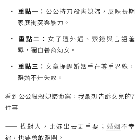
重點一：
公公持刀殺害媳婦，反映長期
家庭衝突與暴力。
重點二：
女子遭外遇、索錢與言語羞
辱，獨自養育幼女。
重點三：
文章提醒婚姻重在尊重界線，
離婚不是失敗。
看到公公狠殺媳婦命案，我最想告訴女兒的7
件事
—— 找對人，比嫁出去更重要；
婚姻
不幸
福，也要勇敢離開。