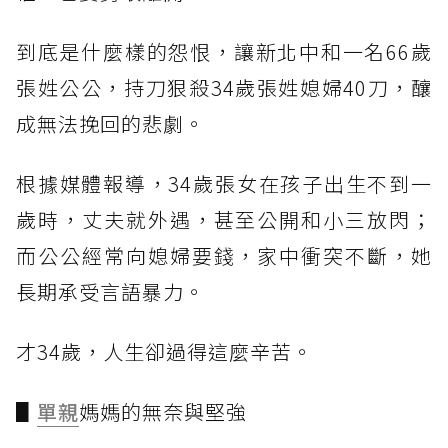
到底是什麼樣的怨恨，讓新北中和一名66歲
張姓公公，持刀狠殺34歲張姓媳婦40刀，釀
成無法挽回的悲劇。
根據媒體報導，34歲張女在孩子出生不到一
歲時，丈夫就外遇，甚至公開和小三放閃；
而公公經常向媳婦要錢，家中衝突不斷，她
長期承受言語暴力。
才34歲，人生卻過得這麼辛苦。
▋
單親
媽媽的無奈與堅強