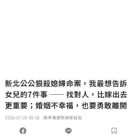
贊助說明
為了鼓勵作者持續創作更好的內容，會員可以
使用「贊助」功能實質回饋給喜愛的作者。可
將您認為適合的點數贈送給作者，一旦使用贊
助點數即不得撤銷，單筆贊助最低點數為30
點，最高點數沒有上限。
U 利點數 1 點 = NTD 1 元。
新北公公狠殺媳婦命案，我最想告訴
女兒的7件事 —— 找對人，比嫁出去
確認送出
更重要；婚姻不幸福，也要勇敢離開
我已詳閱贊助說明，且同意站方的使用條款。
2026-07-29 09:18
精準溝通教練張宜真
您當前剩餘 U 利點數：
0
點；前往
購買點數