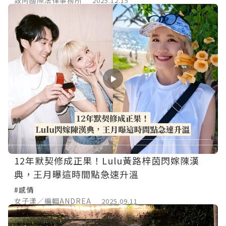
2025.12.15
12年默契修成正果！Lulu黃路梓茵閃嫁陳漢
典，王月曝這時間點急速升溫
#感情
女子漾／編輯ANDREA
2025.09.11