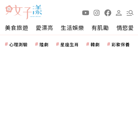
美食旅遊
愛漂亮
生活娛樂
有肌勵
情慾愛
心理測驗
陸劇
星座生肖
韓劇
彩妝保養