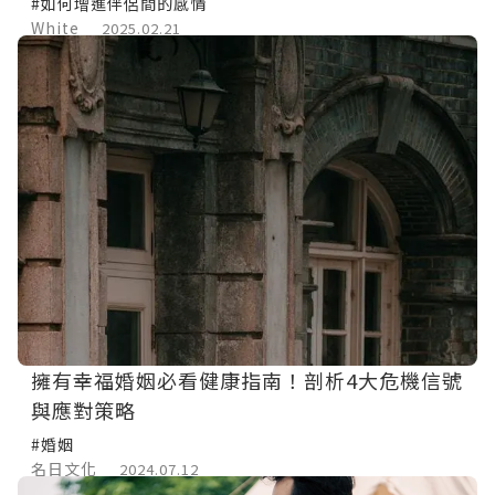
#如何增進伴侶間的感情
White
2025.02.21
擁有幸福婚姻必看健康指南！剖析4大危機信號
與應對策略
#婚姻
名日文化
2024.07.12