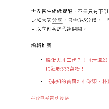
世界衛生組織提醒，不是只有下班
要和大家
分享
，只需3-5分鐘，
可以立刻喚醒代謝開關。
編輯推薦
臉蛋天才二代？！《清潭2
IG狂吸333萬粉！
《未知的首爾》朴珍榮、朴寶英
4招伸展告別痠痛