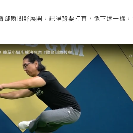
臀部瞬間舒展開，記得背要打直，像下蹲一樣，