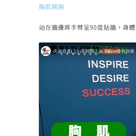
胸肌開展
站在牆邊將手臂呈90度貼牆，身體