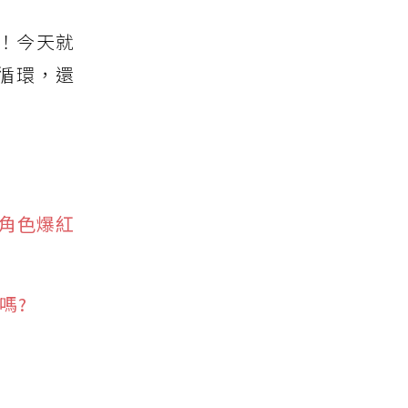
！今天就
循環，還
角色爆紅
嗎?