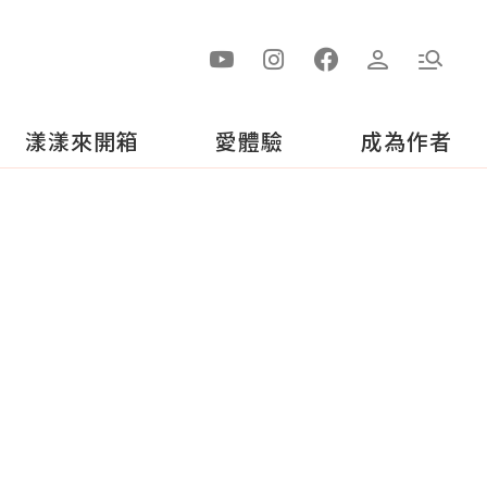
漾漾來開箱
愛體驗
成為作者