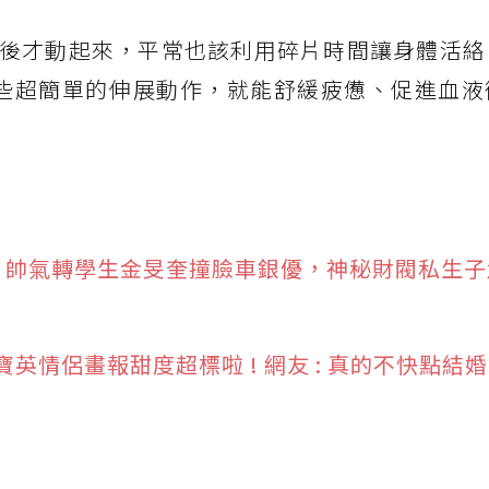
後才動起來，平常也該利用碎片時間讓身體活絡
一些超簡單的伸展動作，就能舒緩疲憊、促進血液
》帥氣轉學生金旻奎撞臉車銀優，神秘財閥私生子
情侶畫報甜度超標啦 ! 網友 : 真的不快點結婚