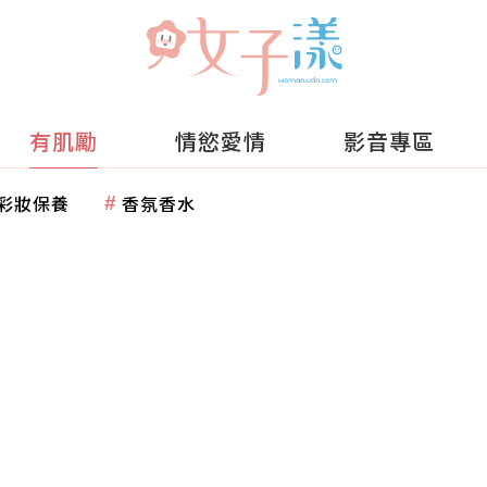
有肌勵
情慾愛情
影音專區
彩妝保養
香氛香水