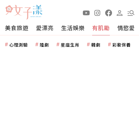
美食旅遊
愛漂亮
生活娛樂
有肌勵
情慾愛
心理測驗
陸劇
星座生肖
韓劇
彩妝保養