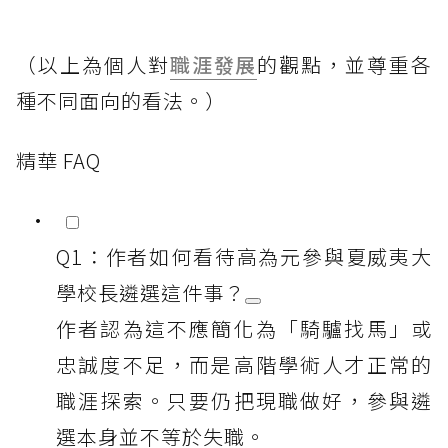
（以上為個人對
職涯發展
的觀點，並尊重各
種不同面向的看法。）
精華 FAQ
Q1：作者如何看待高為元參與夏威夷大
學校長遴選這件事？
作者認為這不應簡化為「騎驢找馬」或
忠誠度不足，而是高階學術人才正常的
職涯探索。只要仍把現職做好，參與遴
選本身並不等於失職。