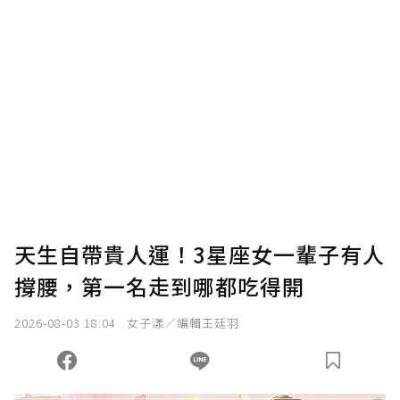
確認送出
我已詳閱贊助說明，且同意站方的使用條款。
您當前剩餘 U 利點數：
0
點；前往
購買點數
天生自帶貴人運！3星座女一輩子有人
撐腰，第一名走到哪都吃得開
2026-08-03 18:04
女子漾／編輯王廷羽