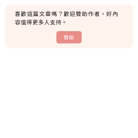
喜歡這篇文章嗎？歡迎贊助作者，好內
容值得更多人支持。
贊助
贊助說明
為了鼓勵作者持續創作更好的內容，會員可以
使用「贊助」功能實質回饋給喜愛的作者。可
將您認為適合的點數贈送給作者，一旦使用贊
助點數即不得撤銷，單筆贊助最低點數為30
點，最高點數沒有上限。
U 利點數 1 點 = NTD 1 元。