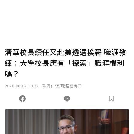
為了鼓勵作者持續創作更好的內容，會員可以
使用「贊助」功能實質回饋給喜愛的作者。可
將您認為適合的點數贈送給作者，一旦使用贊
助點數即不得撤銷，單筆贊助最低點數為30
點，最高點數沒有上限。
U 利點數 1 點 = NTD 1 元。
清華校長續任又赴美遴選挨轟 職涯教
練：大學校長應有「探索」職涯權利
確認送出
嗎？
我已詳閱贊助說明，且同意站方的使用條款。
2026-08-02 10:32
歐陽仁傑/職涯諮詢師
您當前剩餘 U 利點數：
0
點；前往
購買點數