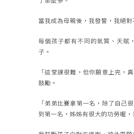
了那麼多。
當我成為母親後，我發誓，我絕對
每個孩子都有不同的氣質、天賦
子。
「這堂課很難，但你願意上完，真
鼓勵。
「弟弟比賽拿第一名，除了自己很
到第一名，姊姊有很大的功勞喔，