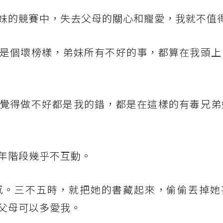
妹的競賽中，失去父母的關心和寵愛，我就不值
是個壞榜樣，弟妹所有不好的事，都算在我頭上
覺得做不好都是我的錯，都是在這樣的有毒兄弟
年階段幾乎不互動。
感。三不五時，就把她的書藏起來，偷偷丟掉她
父母可以多愛我。