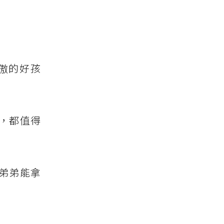
傲的好孩
，都值得
弟弟能拿