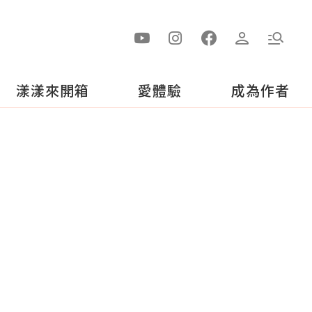
漾漾來開箱
愛體驗
成為作者