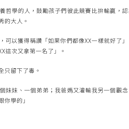
養哲學的人，鼓勵孩子們彼此競賽比拚輸贏，認
秀的大人。
，可以獲得稱讚「如果你們都像XX一樣就好了」
XX這次又拿第一名了」。
全只留下了毒。
個妹妹、一個弟弟；我爸媽又灌輸我另一個觀念
跟你學的」