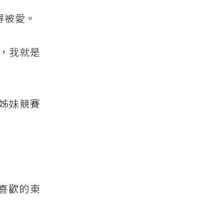
得被愛。
，我就是
姊妹競賽
喜歡的東