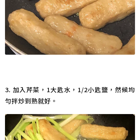
3. 加入芹菜，1大匙水，1/2小匙鹽，然候均
勻拌炒到熟就好。