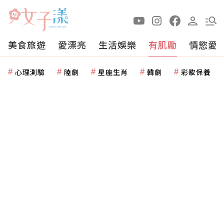
美食旅遊
愛漂亮
生活娛樂
有肌勵
情慾愛
心理測驗
陸劇
星座生肖
韓劇
彩妝保養