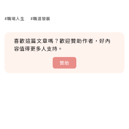
#職場人生
#職涯發展
喜歡這篇文章嗎？歡迎贊助作者，好內
容值得更多人支持。
贊助
贊助說明
為了鼓勵作者持續創作更好的內容，會員可以
使用「贊助」功能實質回饋給喜愛的作者。可
將您認為適合的點數贈送給作者，一旦使用贊