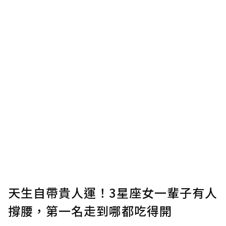
助點數即不得撤銷，單筆贊助最低點數為30
點，最高點數沒有上限。
U 利點數 1 點 = NTD 1 元。
確認送出
我已詳閱贊助說明，且同意站方的使用條款。
您當前剩餘 U 利點數：
0
點；前往
購買點數
天生自帶貴人運！3星座女一輩子有人
撐腰，第一名走到哪都吃得開