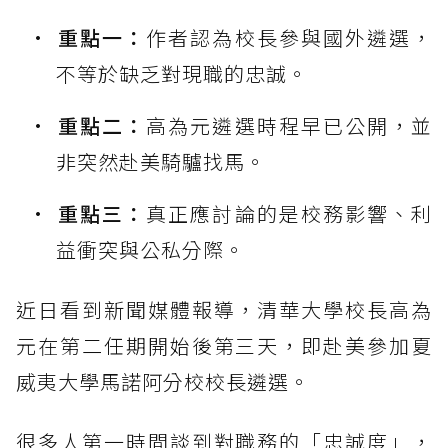
重點一：
作者認為校長參與國外遴選，
不等於缺乏對現職的忠誠。
重點二：
高為元遴選時程早已公開，並
非突然赴美騎驢找馬。
重點三：
真正應討論的是校務影響、利
益衝突與公私分際。
近日看到新聞媒體報導，清華大學校長高為
元在第二任期開始後第三天，即赴美參加夏
威夷大學馬諾阿分校校長遴選。
很多人第一時間談到對職務的「忠誠度」，