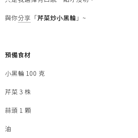
與你
分享
「
芹菜炒小黑輪
」~
預備食材
小黑輪 100 克
芹菜 3 株
蒜頭 1 顆
油