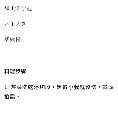
鹽 1/2 小匙
水 1 大匙
胡椒粉
料理步驟
1. 芹菜洗乾淨切段，黑輪小我就沒切，蒜頭
拍扁。