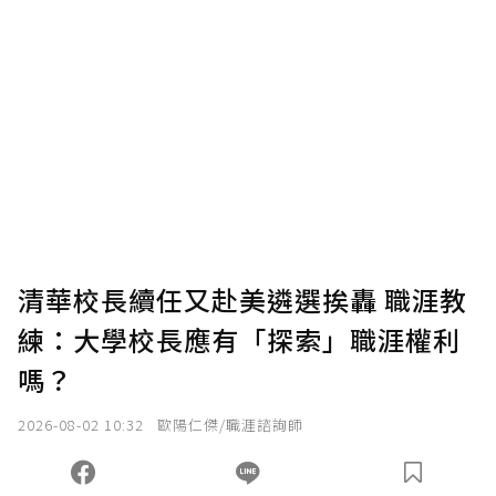
贊助說明
為了鼓勵作者持續創作更好的內容，會員可以
使用「贊助」功能實質回饋給喜愛的作者。可
將您認為適合的點數贈送給作者，一旦使用贊
助點數即不得撤銷，單筆贊助最低點數為30
點，最高點數沒有上限。
U 利點數 1 點 = NTD 1 元。
清華校長續任又赴美遴選挨轟 職涯教
練：大學校長應有「探索」職涯權利
確認送出
嗎？
我已詳閱贊助說明，且同意站方的使用條款。
2026-08-02 10:32
歐陽仁傑/職涯諮詢師
您當前剩餘 U 利點數：
0
點；前往
購買點數