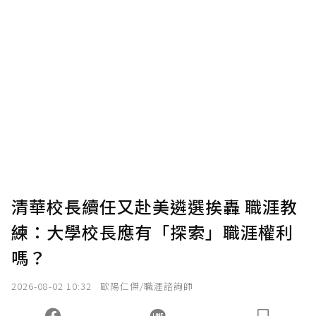
贊助說明
為了鼓勵作者持續創作更好的內容，會員可以
使用「贊助」功能實質回饋給喜愛的作者。可
將您認為適合的點數贈送給作者，一旦使用贊
助點數即不得撤銷，單筆贊助最低點數為30
點，最高點數沒有上限。
U 利點數 1 點 = NTD 1 元。
清華校長續任又赴美遴選挨轟 職涯教
練：大學校長應有「探索」職涯權利
確認送出
嗎？
我已詳閱贊助說明，且同意站方的使用條款。
2026-08-02 10:32
歐陽仁傑/職涯諮詢師
您當前剩餘 U 利點數：
0
點；前往
購買點數