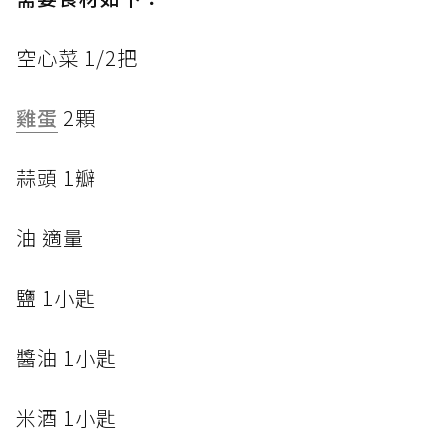
空心菜 1/2把
雞蛋
2顆
蒜頭 1瓣
油 適量
鹽 1小匙
醬油 1小匙
米酒 1小匙