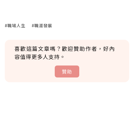
#職場人生
#職涯發展
喜歡這篇文章嗎？歡迎贊助作者，好內
容值得更多人支持。
贊助
贊助說明
為了鼓勵作者持續創作更好的內容，會員可以
使用「贊助」功能實質回饋給喜愛的作者。可