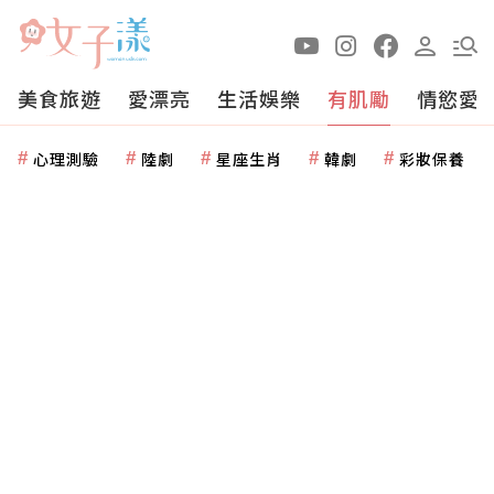
美食旅遊
愛漂亮
生活娛樂
有肌勵
情慾愛
心理測驗
陸劇
星座生肖
韓劇
彩妝保養