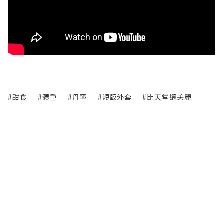
#甜食
#體重
#丹寧
#短版外套
#比天堂還美麗