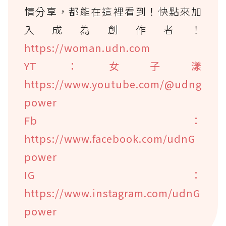
情分享，都能在這裡看到！快點來加
入成為創作者！
https://woman.udn.com
YT：女子漾
https://www.youtube.com/@udng
power
Fb：
https://www.facebook.com/udnG
power
IG：
https://www.instagram.com/udnG
power