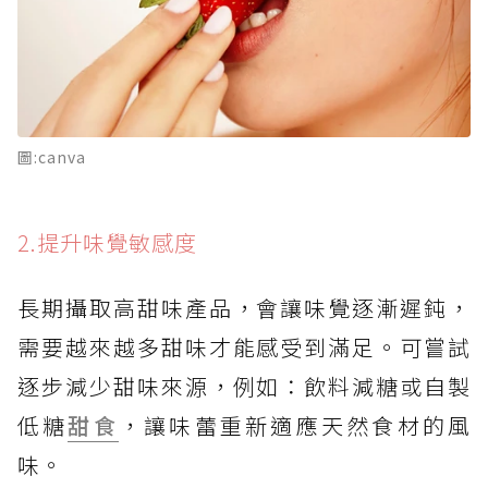
圖:canva
2.提升味覺敏感度
長期攝取高甜味產品，會讓味覺逐漸遲鈍，
需要越來越多甜味才能感受到滿足。可嘗試
逐步減少甜味來源，例如：飲料減糖或自製
低糖
甜食
，讓味蕾重新適應天然食材的風
味。