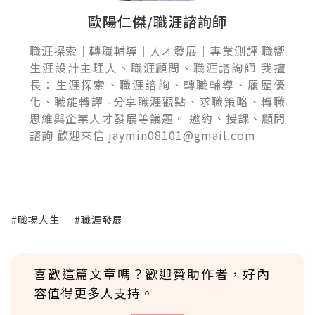
歐陽仁傑/職涯諮詢師
職涯探索｜轉職輔導｜人才發展｜專業測評 職嚮
生涯設計主理人、職涯顧問、職涯諮詢師 我擅
長：生涯探索、職涯諮詢、轉職輔導、履歷優
化、職能轉譯 -分享職涯觀點、求職策略、轉職
思維與企業人才發展等議題。 邀約、授課、顧問
諮詢 歡迎來信 jaymin08101@gmail.com
#職場人生
#職涯發展
喜歡這篇文章嗎？歡迎贊助作者，好內
容值得更多人支持。