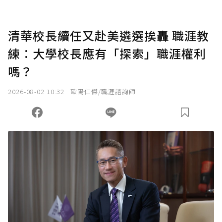
清華校長續任又赴美遴選挨轟 職涯教
練：大學校長應有「探索」職涯權利
嗎？
2026-08-02 10:32
歐陽仁傑/職涯諮詢師