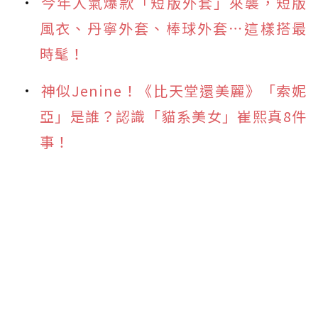
今年人氣爆款「短版外套」來襲，短版
風衣、丹寧外套、棒球外套⋯這樣搭最
時髦！
神似Jenine！《比天堂還美麗》「索妮
亞」是誰？認識「貓系美女」崔熙真8件
事！