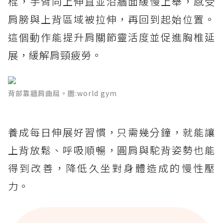
棍，手臂向上伸直並沿牆面緩慢上舉，感受
肩膀與上背區域被拉伸，再回到起始位置。
這個動作能提升肩關節靈活度並促進胸椎延
展，緩解肩頸疲勞。
背部靠牆肩曲屈。圖:world gym
養成每日伸展好習慣，只需幾分鐘，就能讓
上背放鬆、呼吸順暢，圓肩與駝背姿勢也能
得到改善，降低久坐對身體造成的慢性壓
力。