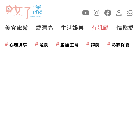
美食旅遊
愛漂亮
生活娛樂
有肌勵
情慾愛
心理測驗
陸劇
星座生肖
韓劇
彩妝保養