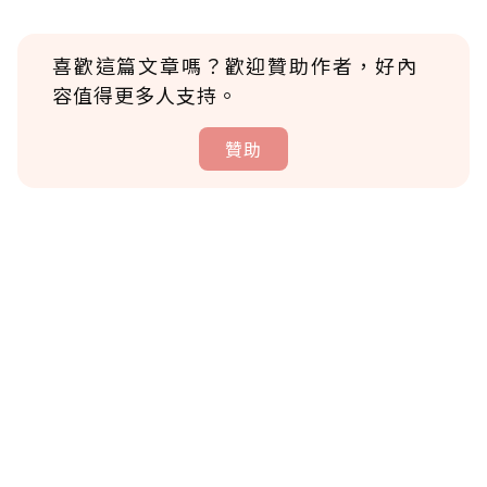
喜歡這篇文章嗎？歡迎贊助作者，好內
容值得更多人支持。
贊助
贊助說明
為了鼓勵作者持續創作更好的內容，會員可以
使用「贊助」功能實質回饋給喜愛的作者。可
將您認為適合的點數贈送給作者，一旦使用贊
助點數即不得撤銷，單筆贊助最低點數為30
點，最高點數沒有上限。