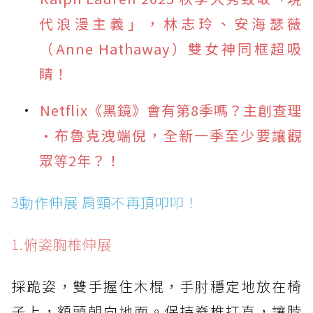
代浪漫主義」，林志玲、安海瑟薇
（Anne Hathaway）雙女神同框超吸
睛！
Netflix《黑鏡》會有第8季嗎？主創查理
·布魯克洩端倪，全新一季至少要讓觀
眾等2年？！
3動作伸展 肩頸不再頂叩叩！
1.俯姿胸椎伸展
採跪姿，雙手握住木棍，手肘穩定地放在椅
子上，額頭朝向地面。保持脊椎打直，讓脖