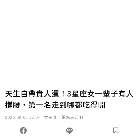
U 利點數 1 點 = NTD 1 元。
確認送出
我已詳閱贊助說明，且同意站方的使用條款。
您當前剩餘 U 利點數：
0
點；前往
購買點數
天生自帶貴人運！3星座女一輩子有人
撐腰，第一名走到哪都吃得開
2026-08-03 18:04
女子漾／編輯王廷羽