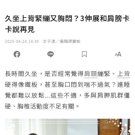
久坐上背緊繃又胸悶？3伸展和肩膀卡
卡說再見
2025-04-24 16:39
女子漾／編輯譚麗敏
長時間久坐，是否經常覺得
肩頸
繃緊、
上背
硬得像鐵板，甚至胸口悶到喘不過氣？連睡
覺都難以放鬆...這些不適，多與肩胛肌群僵
硬、胸椎活動度不足有關。