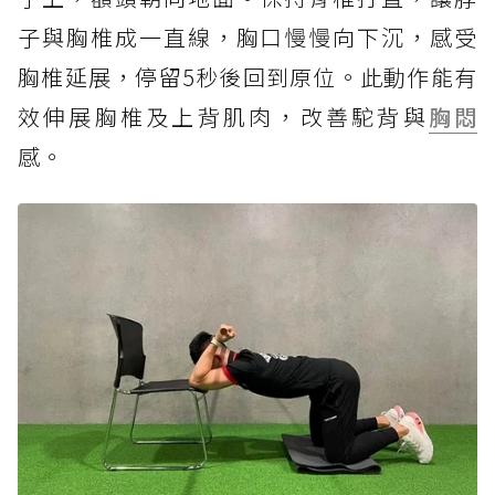
子與胸椎成一直線，胸口慢慢向下沉，感受
胸椎延展，停留5秒後回到原位。此動作能有
效伸展胸椎及上背肌肉，改善駝背與
胸悶
感。