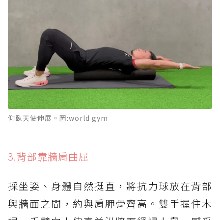
仰臥天使伸展。圖:world gym
3.背部靠牆肩曲屈
採坐姿、身體自然挺直，將抗力球放在背部
與牆面之間，約與肩胛骨齊高。雙手握住木