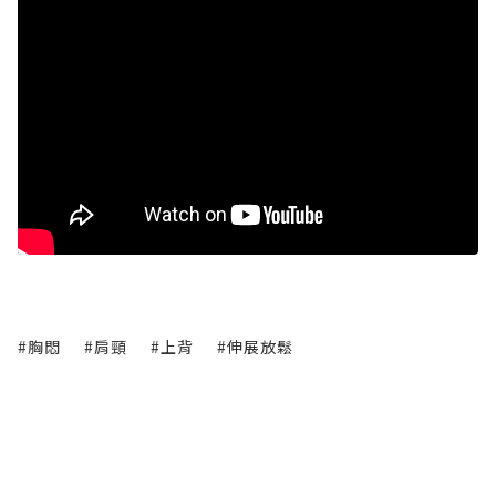
#胸悶
#肩頸
#上背
#伸展放鬆