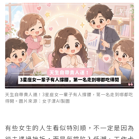
天生自帶貴人運！3星座女一輩子有人撐腰，第一名走到哪都吃
得開。圖片來源：女子漾AI製圖
有些女生的人生看似特別順，不一定是因為
從未遇過挫折，而是每當陷入低潮、工作卡