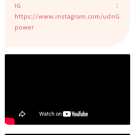
IG：
https://www.instagram.com/udnG
power