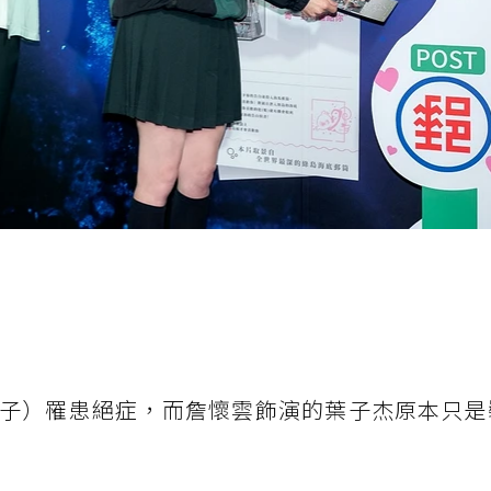
子）罹患絕症，而詹懷雲飾演的葉子杰原本只是