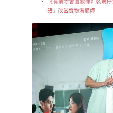
《有病才會喜歡你》裝病仔
語」改當寵物溝通師