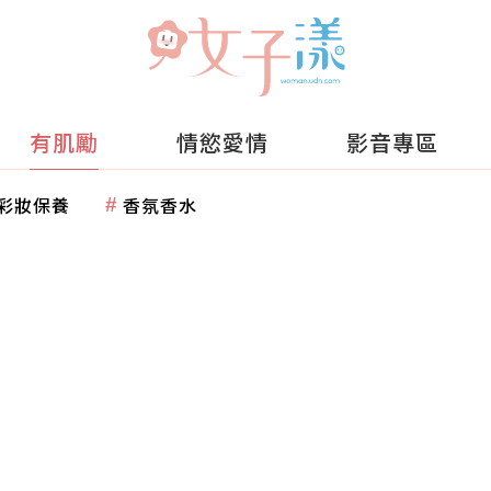
有肌勵
情慾愛情
影音專區
彩妝保養
香氛香水