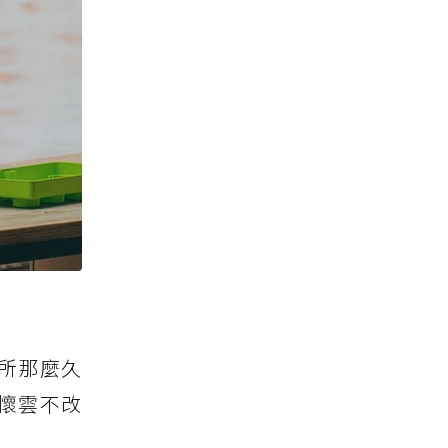
所那麼久
懷雲不改