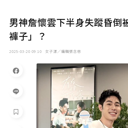
男神詹懷雲下半身失蹤昏倒
褲子」？
2025-03-20 09:10
女子漾／編輯張念慈