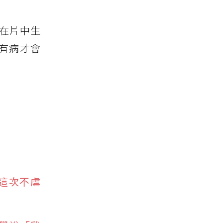
在片中生
有病才會
這次不虐