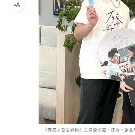
《有病才會喜歡你》主演詹懷雲、江齊。張念