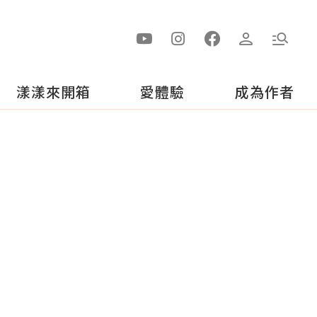
漾漾來開箱
愛體驗
成為作者