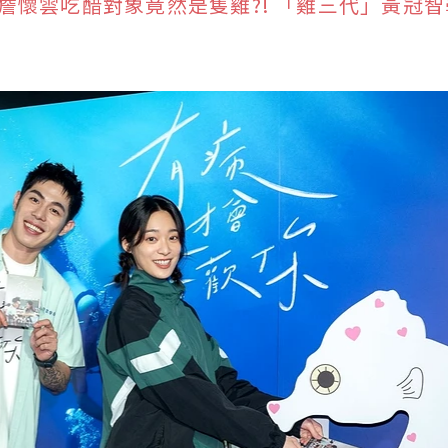
詹懷雲吃醋對象竟然是隻雞?! 「雞三代」黃冠