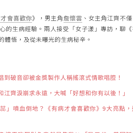
病才會喜歡你
》，男主角
詹懷雲
、女主角江齊不僅
心的生病經驗。兩人接受「女子漾」專訪，聊《
的體悟，及從未曝光的生病秘辛。
唱到破音卻被金獎製作人稱搖滾式情歌唱腔！
和江齊淚崩求永遠，大喊「好想和你有以後！」
蕊」噴血倒地？《有病才會喜歡你》9大亮點，