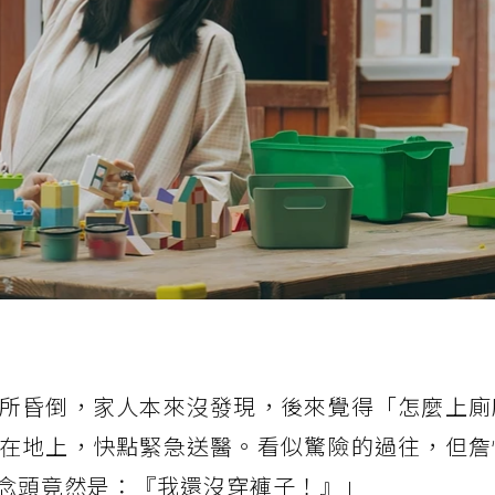
所昏倒，家人本來沒發現，後來覺得「怎麼上廁
在地上，快點緊急送醫。看似驚險的過往，但詹
念頭竟然是：『我還沒穿褲子！』」