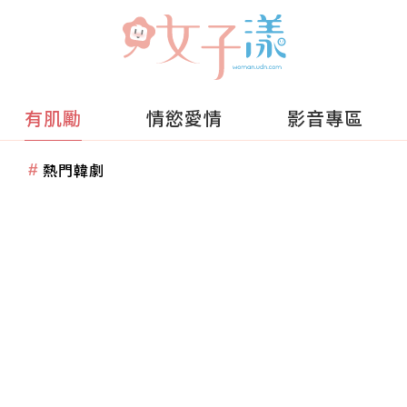
有肌勵
情慾愛情
影音專區
熱門韓劇