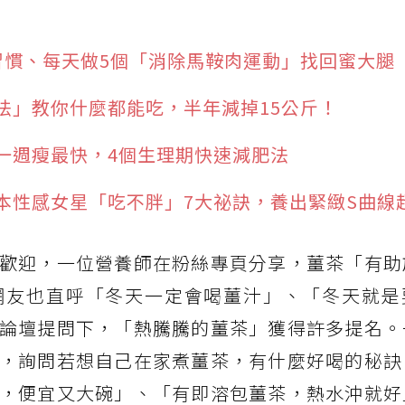
習慣、每天做5個「消除馬鞍肉運動」找回蜜大腿
法」教你什麼都能吃，半年減掉15公斤！
一週瘦最快，4個生理期快速減肥法
本性感女星「吃不胖」7大祕訣，養出緊緻S曲線
歡迎，一位營養師在粉絲專頁分享，薑茶「有助
網友也直呼「冬天一定會喝薑汁」、「冬天就是
論壇提問下，「熱騰騰的薑茶」獲得許多提名。
，詢問若想自己在家煮薑茶，有什麼好喝的秘訣
，便宜又大碗」、「有即溶包薑茶，熱水沖就好