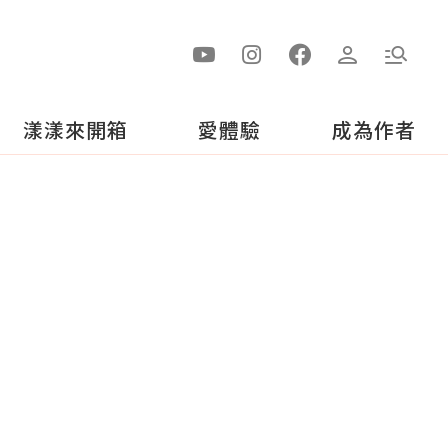
漾漾來開箱
愛體驗
成為作者