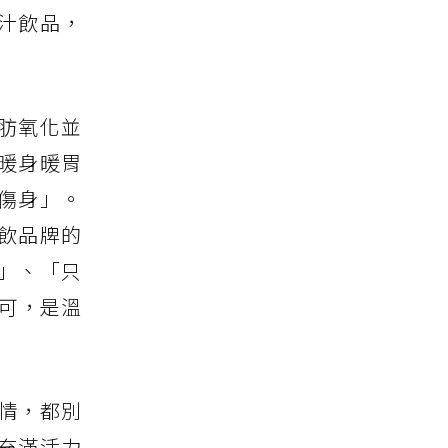
汁飲品，
肪氧化並
暖身暖胃
傷身」。
飲品牌的
」、「只
可，是溫
情，都別
充滿活力