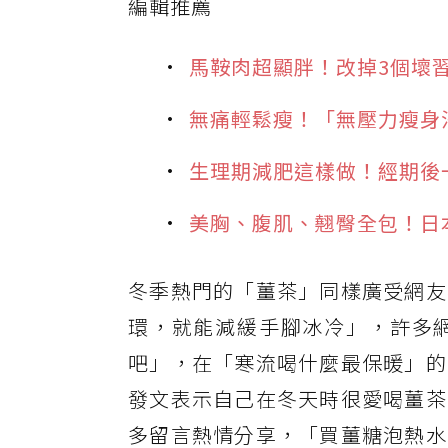
編輯推薦
馬鞍肉超顯胖！改掉3個壞
無痛輕鬆瘦！「無壓力瘦身
生理期減肥這樣做！經期後
美胸、腹肌、翹臀全包！日
冬季熱門的「薑茶」同樣廣受網友
環，就能減緩手腳冰冷」，許多
吧」，在「寒流喝什麼最保暖」的
發文表示自己在冬天時很愛喝薑茶
多留言熱情分享，「買薑糖泡熱水