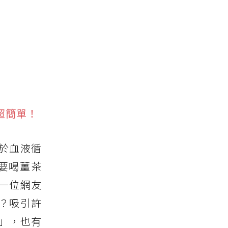
超簡單！
於血液循
要喝薑茶
一位網友
？吸引許
」，也有