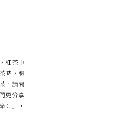
，紅茶中
茶時，體
茶，請問
們更分享
命Ｃ」，