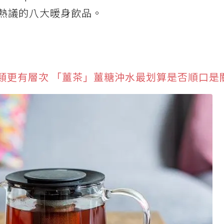
熱議的八大暖身飲品。
類更有層次 「薑茶」薑糖沖水最划算是否順口是