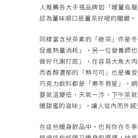
人推薦各大手搖品牌如「暖薑烏龍
認為薑味順口是薑茶好喝的關鍵。
同樣富含兒茶素的「綠茶」亦是冬
促進熱量消耗」，另一位營養師也
做好代謝打底」，在容易大魚大肉
而香醇濃郁的「熱可可」也是備受
巧克力飲料都是「寒冬救星」，網
要氣溫變低，天氣一冷，
下午茶
就
暖甜蜜的滋味」，讓人從內而外感
在這些暖身飲品中，也有你在冬季
錯過這些好喝又暖身的選擇，快將