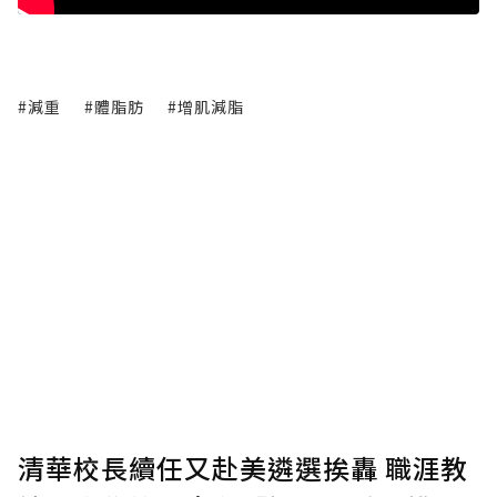
#減重
#體脂肪
#增肌減脂
清華校長續任又赴美遴選挨轟 職涯教