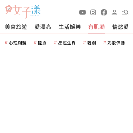
美食旅遊
愛漂亮
生活娛樂
有肌勵
情慾愛
心理測驗
陸劇
星座生肖
韓劇
彩妝保養