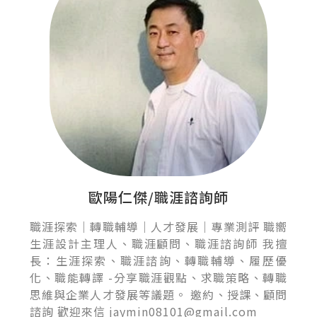
歐陽仁傑/職涯諮詢師
職涯探索｜轉職輔導｜人才發展｜專業測評 職嚮
生涯設計主理人、職涯顧問、職涯諮詢師 我擅
長：生涯探索、職涯諮詢、轉職輔導、履歷優
化、職能轉譯 -分享職涯觀點、求職策略、轉職
思維與企業人才發展等議題。 邀約、授課、顧問
諮詢 歡迎來信 jaymin08101@gmail.com