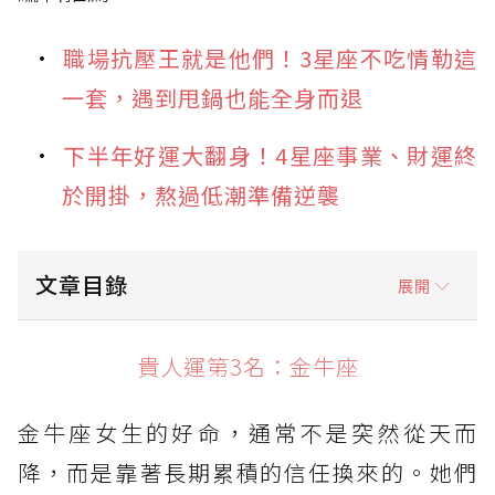
職場抗壓王就是他們！3星座不吃情勒這
一套，遇到甩鍋也能全身而退
下半年好運大翻身！4星座事業、財運終
於開掛，熬過低潮準備逆襲
文章目錄
展開
貴人運第3名：金牛座
貴人運第3名：金牛座
貴人運第2名：獅子座
金牛座女生的好命，通常不是突然從天而
貴人運第1名：天秤座
降，而是靠著長期累積的信任換來的。她們