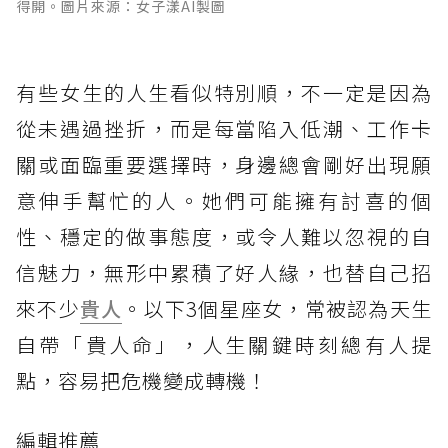
得開。圖片來源：女子漾AI製圖
有些女生的人生看似特別順，不一定是因為
從未遇過挫折，而是每當陷入低潮、工作卡
關或面臨重要選擇時，身邊總會剛好出現願
意伸手幫忙的人。她們可能擁有討喜的個
性、穩定的做事態度，或令人難以忽視的自
信魅力，無形中累積了好人緣，也替自己招
來不少
貴人
。以下3個星座女，常被認為天生
自帶「貴人命」，人生關鍵時刻總有人提
點，容易把危機變成轉機！
編輯推薦