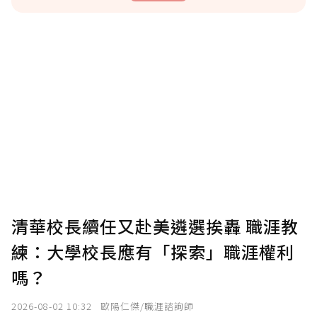
贊助說明
為了鼓勵作者持續創作更好的內容，會員可以
使用「贊助」功能實質回饋給喜愛的作者。可
將您認為適合的點數贈送給作者，一旦使用贊
助點數即不得撤銷，單筆贊助最低點數為30
點，最高點數沒有上限。
U 利點數 1 點 = NTD 1 元。
清華校長續任又赴美遴選挨轟 職涯教
練：大學校長應有「探索」職涯權利
確認送出
嗎？
我已詳閱贊助說明，且同意站方的使用條款。
2026-08-02 10:32
歐陽仁傑/職涯諮詢師