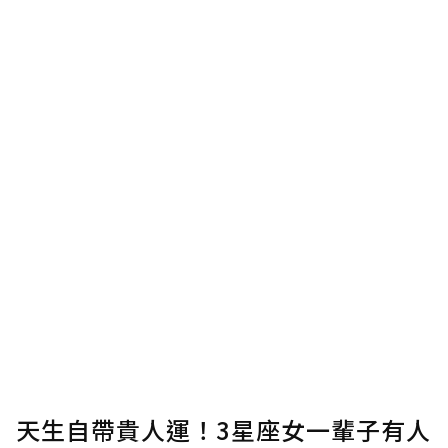
使用「贊助」功能實質回饋給喜愛的作者。可
將您認為適合的點數贈送給作者，一旦使用贊
助點數即不得撤銷，單筆贊助最低點數為30
點，最高點數沒有上限。
U 利點數 1 點 = NTD 1 元。
確認送出
我已詳閱贊助說明，且同意站方的使用條款。
您當前剩餘 U 利點數：
0
點；前往
購買點數
天生自帶貴人運！3星座女一輩子有人