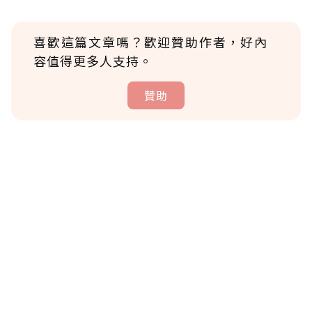
喜歡這篇文章嗎？歡迎贊助作者，好內
容值得更多人支持。
贊助
贊助說明
為了鼓勵作者持續創作更好的內容，會員可以
使用「贊助」功能實質回饋給喜愛的作者。可
將您認為適合的點數贈送給作者，一旦使用贊
助點數即不得撤銷，單筆贊助最低點數為30
點，最高點數沒有上限。