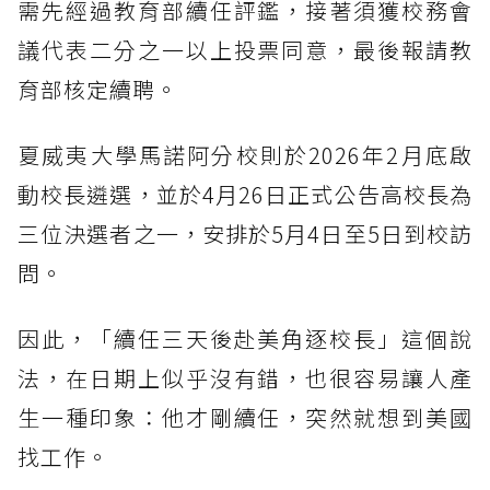
需先經過教育部續任評鑑，接著須獲校務會
議代表二分之一以上投票同意，最後報請教
育部核定續聘。
夏威夷大學馬諾阿分校則於2026年2月底啟
動校長遴選，並於4月26日正式公告高校長為
三位決選者之一，安排於5月4日至5日到校訪
問。
因此，「續任三天後赴美角逐校長」這個說
法，在日期上似乎沒有錯，也很容易讓人產
生一種印象：他才剛續任，突然就想到美國
找工作。