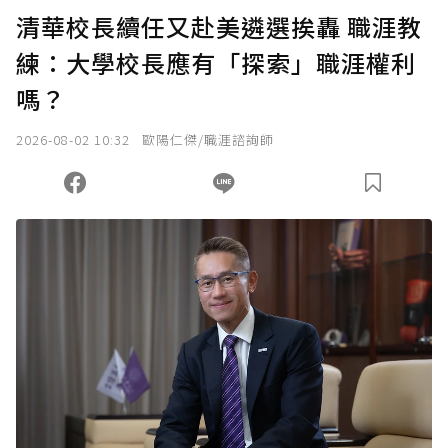
U 利點數 1 點 = NTD 1 元。
清華校長續任又赴美遴選挨轟 職涯教
練：大學校長應有「探索」職涯權利
確認送出
嗎？
我已詳閱贊助說明，且同意站方的使用條款。
2026-08-02 10:32
歐陽仁傑/職涯諮詢師
您當前剩餘 U 利點數：
0
點；前往
購買點數