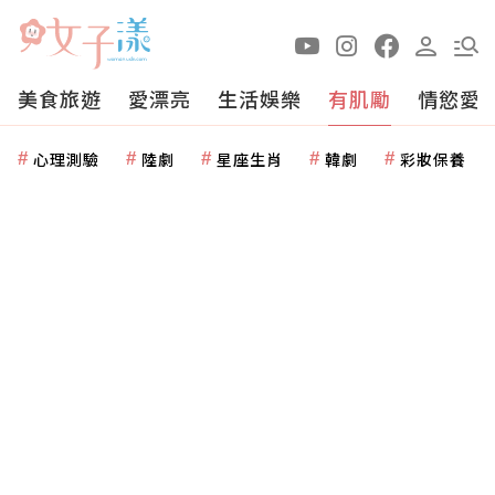
美食旅遊
愛漂亮
生活娛樂
有肌勵
情慾愛
心理測驗
陸劇
星座生肖
韓劇
彩妝保養