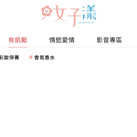
有肌勵
情慾愛情
影音專區
彩妝保養
香氛香水