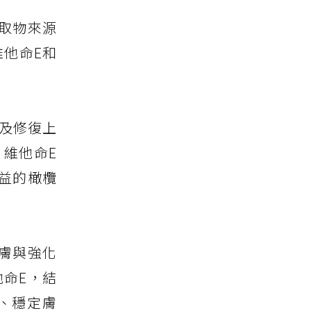
取物來源
維他命E和
緩及修復上
，維他命E
益的橄欖
膚與強化
他命E，結
、穩定膚