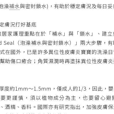
(泡澡
補水
與密封鎖水)，有助於穩定膚況及每日妥
 穩定膚況打好基底
的居家護理重點在於「補水」與「鎖水」、建立
nd Seal（泡澡補水與密封鎖水）」兩大步驟，
式在國外，已是許多異位性皮膚炎寶寶的洗澡日
幫助傷口癒合；角質濕潤時再塗抹異位性皮膚炎
度約1mm～1.5mm，僅成人的1/3，因此，
品要更謹慎，須以植物成分為主，也要留心避
SLES、酒精、香料。國際亦有研究指出，加強皮膚