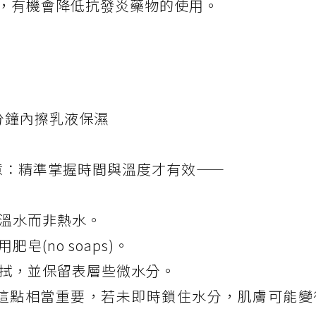
，有機會降低抗發炎藥物的使用。
分鐘內擦乳液保濕
須注意：精準掌握時間與溫度才有效——
用溫水而非熱水。
皂(no soaps)。
擦拭，並保留表層些微水分。
霜，這點相當重要，若未即時鎖住水分，肌膚可能