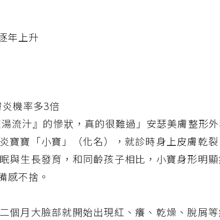
逐年上升
膚炎機率多3倍
『流湯流汁』的慘狀，真的很難過」安瑟美膚整形
炎寶寶「小寶」（化名），就診時身上皮膚乾裂
眠與生長發育，和同齡孩子相比，小寶身形明顯
備感不捨。
二個月大臉部就開始出現紅、癢、乾燥、脫屑等