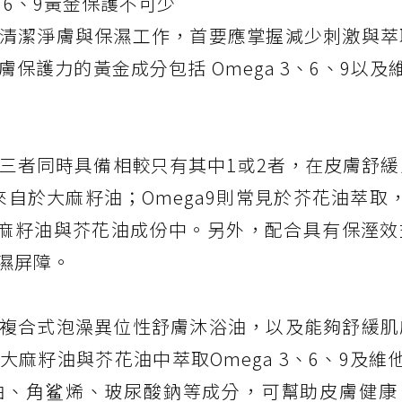
、6、9黃金保護不可少
清潔淨膚與保濕工作，首要應掌握減少刺激與萃
保護力的黃金成分包括 Omega 3、6、9以及
、9三者同時具備相較只有其中1或2者，在皮膚舒
料來自於大麻籽油；Omega9則常見於芥花油萃取
大麻籽油與芥花油成份中。另外，配合具有保溼效
濕屏障。
複合式泡澡異位性舒膚沐浴油，以及能夠舒緩肌
麻籽油與芥花油中萃取Omega 3、6、9及維
油、角鲨烯、玻尿酸鈉等成分，可幫助皮膚健康