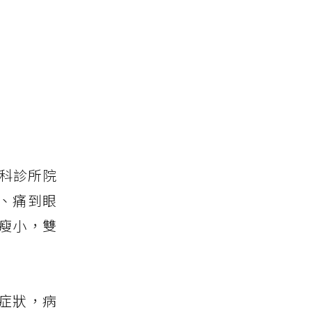
外科診所院
、痛到眼
瘦小，雙
症狀，病