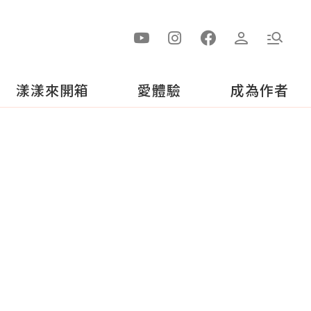
漾漾來開箱
愛體驗
成為作者