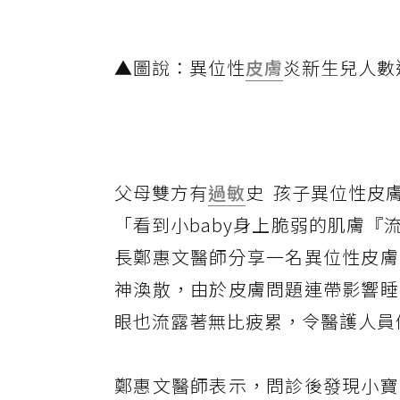
▲圖說：異位性
皮膚
炎新生兒人數
父母雙方有
過敏
史 孩子異位性皮
「看到小baby身上脆弱的肌膚
長鄭惠文醫師分享一名異位性皮膚
神渙散，由於皮膚問題連帶影響睡
眼也流露著無比疲累，令醫護人員
鄭惠文醫師表示，問診後發現小寶