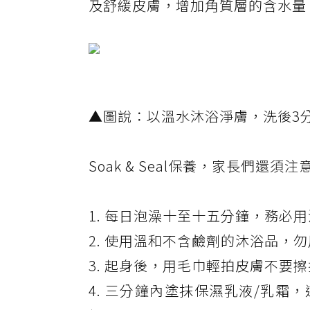
及舒緩皮膚，增加角質層的含水量
▲圖說：以溫水沐浴淨膚，洗後3
Soak & Seal保養，家長們還
1. 每日泡澡十至十五分鐘，務必
2. 使用溫和不含鹼劑的沐浴品，勿用肥
3. 起身後，用毛巾輕拍皮膚不要
4. 三分鐘內塗抹保濕乳液/乳