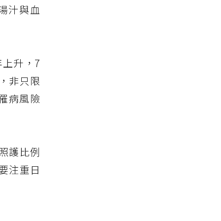
湯汁與血
年上升，7
，非只限
罹病風險
照護比例
要注重日