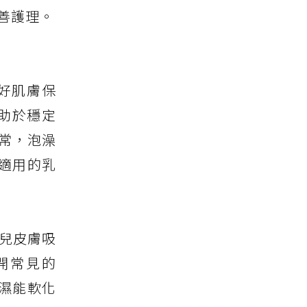
善護理。
好肌膚保
有助於穩定
常，泡澡
適用的乳
嬰兒皮膚吸
開常見的
保濕能軟化