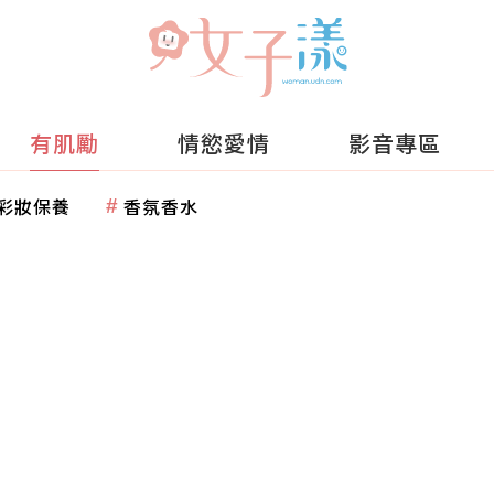
有肌勵
情慾愛情
影音專區
彩妝保養
香氛香水