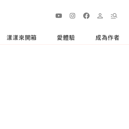
漾漾來開箱
愛體驗
成為作者