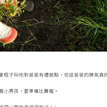
拿棍子叫他對爸爸有禮貌點，但這爸爸的脾氣真
醒小男孩，要準備比賽喔。