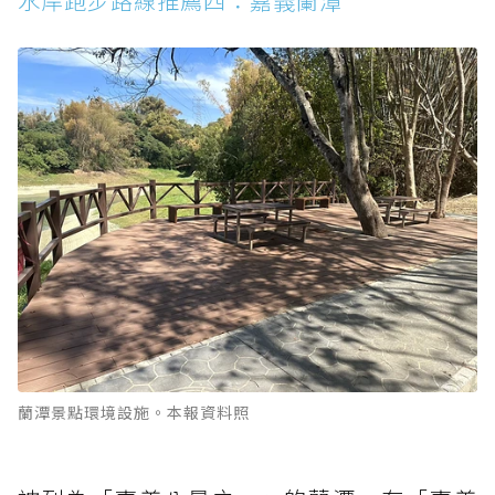
水岸跑步路線推薦四：嘉義蘭潭
蘭潭景點環境設施。本報資料照