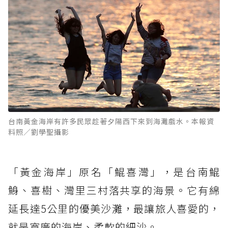
台南黃金海岸有許多民眾趁著夕陽西下來到海灘戲水。本報資
料照／劉學聖攝影
「黃金海岸」原名「鯤喜灣」，是台南鯤
鯓、喜樹、灣里三村落共享的海景。它有綿
延長達5公里的優美沙灘，最讓旅人喜愛的，
就是寬廣的海岸、柔軟的細沙。