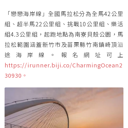
「戀戀海岸線」全國馬拉松分為全馬42公里
組、超半馬22公里組、挑戰10公里組、樂活
組4.3公里組，起跑地點為南寮貝殼公園，馬
拉松範圍涵蓋新竹市及苗栗縣竹南鎮崎頂沿
途海岸線。報名網址可上
https://irunner.biji.co/CharmingOcean2
30930。