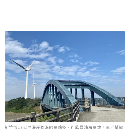
新竹市17公里海岸線沿線景點多，可欣賞濱海景致。圖／蔡耀