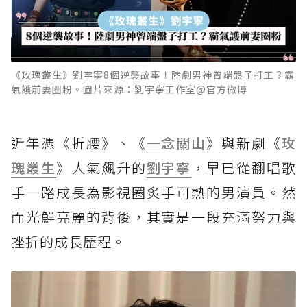
《玫瑰叢生》劉宇寧8個逆襲故事！陸劇男神曾端盤子打工？霸
氣護前妻圈粉。圖片來源：劉宇寧工作室@官方微博
近年憑《折腰》、《
一念關山
》與新劇《
玫
瑰叢生
》人氣飆升的
劉宇寧
，早已從翻唱歌
手一路成長為影視圈炙手可熱的男演員。然
而光鮮亮麗的背後，其實是一段充滿努力與
挫折的成長歷程。