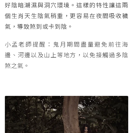
好陰暗潮濕與洞穴環境。這樣的特性讓這兩
個生肖天生陰氣稍重，更容易在夜間吸收穢
氣，導致煞到或卡到陰。
小孟老師提醒：鬼月期間盡量避免前往海
邊、河邊以及山上等地方，以免接觸過多陰
煞之氣。