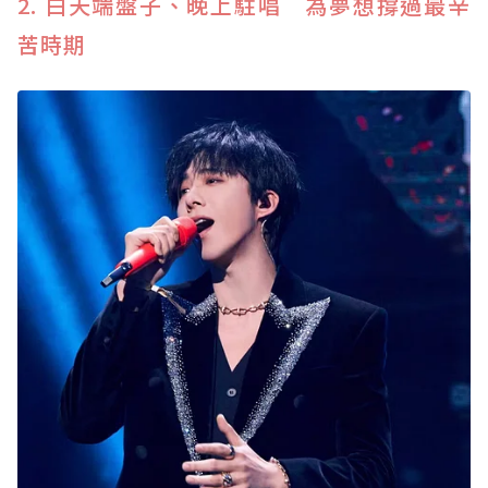
2. 白天端盤子、晚上駐唱 為夢想撐過最辛
苦時期