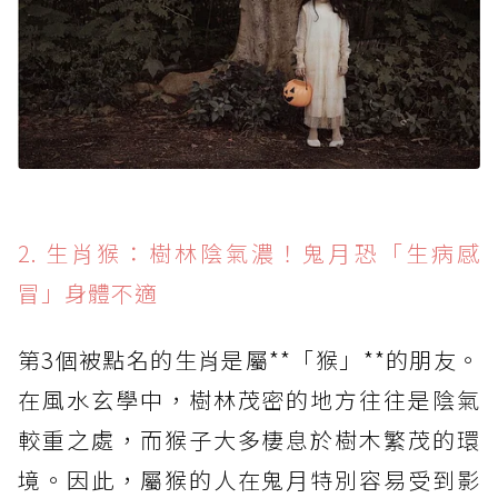
2. 生肖猴：樹林陰氣濃！鬼月恐「生病感
冒」身體不適
第3個被點名的生肖是屬**「猴」**的朋友。
在風水玄學中，樹林茂密的地方往往是陰氣
較重之處，而猴子大多棲息於樹木繁茂的環
境。因此，屬猴的人在鬼月特別容易受到影