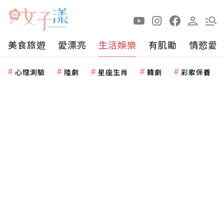
美食旅遊
愛漂亮
生活娛樂
有肌勵
情慾愛
心理測驗
陸劇
星座生肖
韓劇
彩妝保養