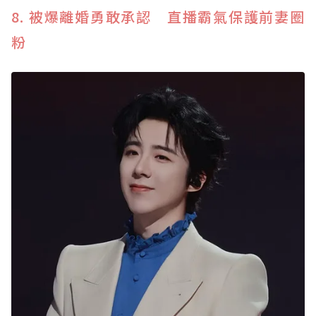
8. 被爆離婚勇敢承認 直播霸氣保護前妻圈
粉