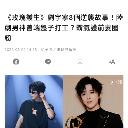
《玫瑰叢生》劉宇寧8個逆襲故事！陸
劇男神曾端盤子打工？霸氣護前妻圈
粉
2026-03-04 14:38
女子漾／編輯許智捷