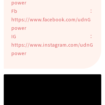
power
Fb：
https://www.facebook.com/udnG
power
IG：
https://www.instagram.com/udnG
power