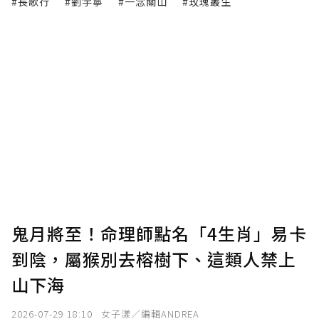
#長歌行
#劉宇寧
#一念關山
#玫瑰叢生
鬼月將至！命理師點名「4生肖」易卡
到陰，屬猴別去榕樹下、這類人禁上
山下海
2026-07-29 18:10
女子漾／編輯ANDREA