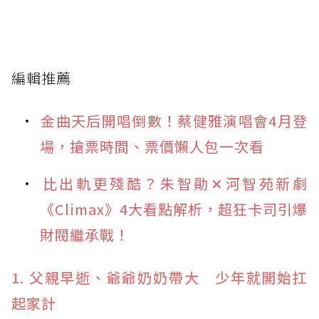
編輯推薦
金曲天后開唱倒數！蔡健雅演唱會4月登
場，搶票時間、票價懶人包一次看
比出軌更殘酷？朱智勛✕河智苑新劇
《Climax》4大看點解析，超狂卡司引爆
財閥繼承戰！
1. 父親早逝、爺爺奶奶帶大 少年就開始扛
起家計