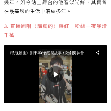
幾年。如今站上舞台的他看似光鮮，其實曾
在最基層的生活中磨練多年。
3. 直播翻唱〈講真的〉爆紅 粉絲一夜暴增
千萬