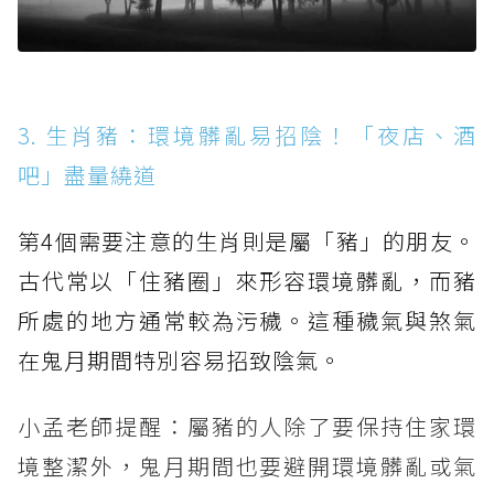
3. 生肖豬：環境髒亂易招陰！「夜店、酒
吧」盡量繞道
第4個需要注意的生肖則是屬「豬」的朋友。
古代常以「住豬圈」來形容環境髒亂，而豬
所處的地方通常較為污穢。這種穢氣與煞氣
在鬼月期間特別容易招致陰氣。
小孟老師提醒：屬豬的人除了要保持住家環
境整潔外，鬼月期間也要避開環境髒亂或氣