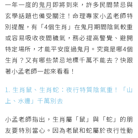
一年一度的
鬼月
即將到來，許多民間禁忌與
玄學話題也備受關注！命理專家小孟老師特
別提醒，有「4個生肖」在鬼月期間陰氣較重
或容易吸收夜間穢氣，務必提高警覺、避開
特定場所，才能平安度過鬼月。究竟是哪4個
生肖？又有哪些禁忌地標千萬不能去？快跟
著小孟老師一起來看看！
1. 生肖鼠、生肖蛇：夜行特質陰氣重！「山
上、水邊」千萬別去
小孟老師指出，生肖屬「鼠」與「蛇」的朋
友要特別當心。因為老鼠和蛇屬於夜行性動