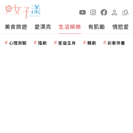
美食旅遊
愛漂亮
生活娛樂
有肌勵
情慾愛
心理測驗
陸劇
星座生肖
韓劇
彩妝保養