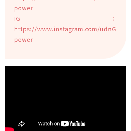
power
IG：
https://www.instagram.com/udnG
power