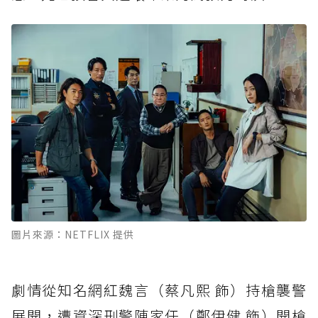
圖片來源：NETFLIX 提供
劇情從知名網紅魏言（蔡凡熙 飾）持槍襲警
展開，遭資深刑警陳家任（鄭伊健 飾）開槍