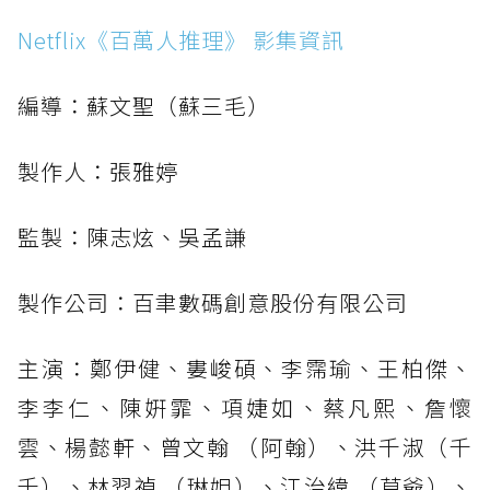
Netflix《百萬人推理》 影集資訊
編導：蘇文聖（蘇三毛）
製作人：張雅婷
監製：陳志炫、吳孟謙
製作公司：百聿數碼創意股份有限公司
主演：鄭伊健、婁峻碩、李霈瑜、王柏傑、
李李仁、陳姸霏、項婕如、蔡凡熙、詹懷
雲、楊懿軒、曾文翰 （阿翰）、洪千淑（千
千）、林羿禎 （琳妲）、江治緯 （草爺）、