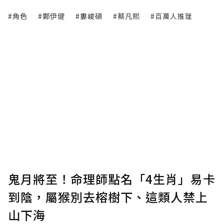
#角色
#鄭伊健
#婁峻碩
#蔡凡熙
#百萬人推理
鬼月將至！命理師點名「4生肖」易卡
到陰，屬猴別去榕樹下、這類人禁上
山下海