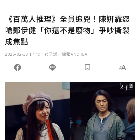
《百萬人推理》全員追兇！陳姸霏怒
嗆鄭伊健「你還不是廢物」爭吵撕裂
成焦點
2026-02-13 17:49
女子漾／編輯ANDREA