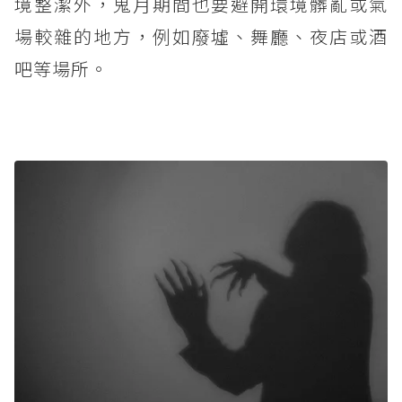
境整潔外，鬼月期間也要避開環境髒亂或氣
場較雜的地方，例如廢墟、舞廳、夜店或酒
吧等場所。