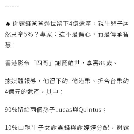
------
🔥 謝霆鋒爸爸過世留下4億遺產，親生兒子居
然只拿5%？專家：這不是偏心，而是傳承智
慧！
香港
影帝「四哥」謝賢離世，享壽89歲。
據媒體報導，他留下約1億港幣、折合台幣約
4億元的遺產，其中：
90%留給兩個孫子Lucas與Quintus；
10%由親生子女謝霆鋒與謝婷婷分配，謝霆