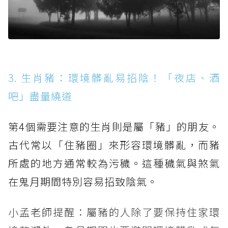
3. 生肖豬：環境髒亂易招陰！「夜店、酒
吧」盡量繞道
第4個需要注意的生肖則是屬「豬」的朋友。
古代常以「住豬圈」來形容環境髒亂，而豬
所處的地方通常較為污穢。這種穢氣與煞氣
在鬼月期間特別容易招致陰氣。
小孟老師提醒：屬豬的人除了要保持住家環