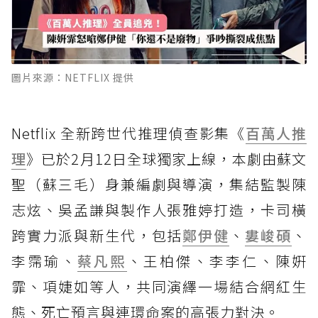
圖片來源：NETFLIX 提供
Netflix 全新跨世代推理偵查影集《
百萬人推
理
》已於2月12日全球獨家上線，本劇由蘇文
聖（蘇三毛）身兼編劇與導演，集結監製陳
志炫、吳孟謙與製作人張雅婷打造，卡司橫
跨實力派與新生代，包括
鄭伊健
、
婁峻碩
、
李霈瑜、
蔡凡熙
、王柏傑、李李仁、陳姸
霏、項婕如等人，共同演繹一場結合網紅生
態、死亡預言與連環命案的高張力對決。