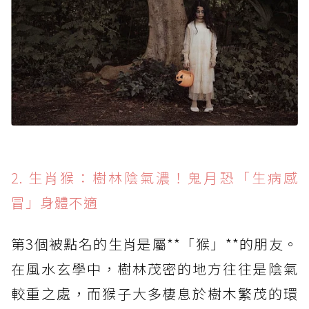
2. 生肖猴：樹林陰氣濃！鬼月恐「生病感
冒」身體不適
第3個被點名的生肖是屬**「猴」**的朋友。
在風水玄學中，樹林茂密的地方往往是陰氣
較重之處，而猴子大多棲息於樹木繁茂的環