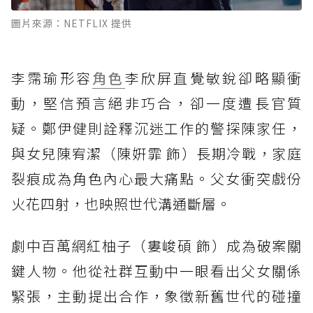
圖片來源：NETFLIX 提供
李霈瑜形容
角色
李欣屏直覺敏銳卻略顯衝
動，堅信預言絕非巧合，卻一度遭長官質
疑。鄭伊健則詮釋沉迷工作的警探陳家任，
與女兒陳宥潔（陳姸霏 飾）長期冷戰，家庭
裂痕成為角色內心最大痛點。父女衝突戲份
火花四射，也映照世代溝通斷層。
劇中百萬網紅柚子（婁峻碩 飾）成為破案關
鍵人物。他從社群互動中一眼看出父女關係
緊張，主動提出合作，象徵新舊世代的碰撞