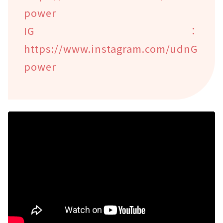
power
IG：
https://www.instagram.com/udnG
power