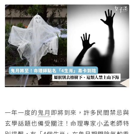
一年一度的
鬼月
即將到來，許多民間禁忌與
玄學話題也備受關注！命理專家小孟老師特
別提醒，有「4個生肖」在鬼月期間陰氣較重