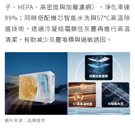
子、HEPA、高密度與加層濾網），淨化率達
99%；同時搭配機芯智能水洗與57°C高溫除
菌技術，透過冷凝結霜鎖住灰塵再進行高溫
清潔，有助減少灰塵堆積與過敏誘因。
圖片來源：品牌提供