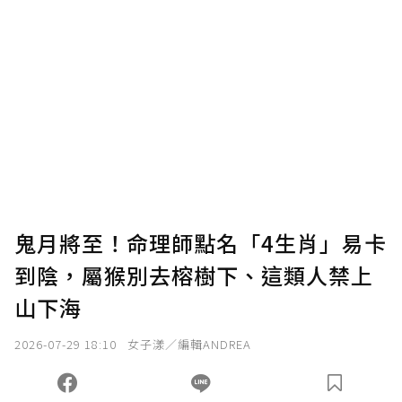
鬼月將至！命理師點名「4生肖」易卡
到陰，屬猴別去榕樹下、這類人禁上
山下海
2026-07-29 18:10
女子漾／編輯ANDREA