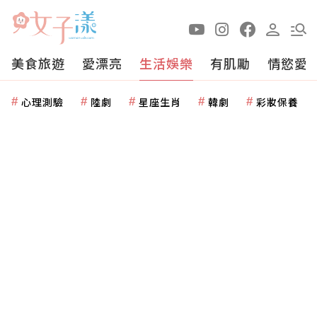
美食旅遊
愛漂亮
生活娛樂
有肌勵
情慾愛
心理測驗
陸劇
星座生肖
韓劇
彩妝保養