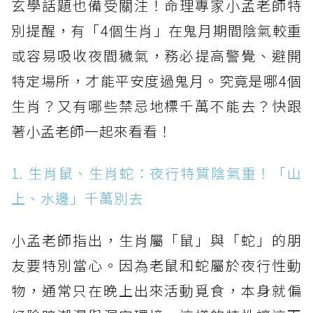
玄學話題也備受關注！命理專家小孟老師特
別提醒，有「4個生肖」在鬼月期間陰氣較重
或容易吸收夜間穢氣，務必提高警覺、避開
特定場所，才能平安度過鬼月。究竟是哪4個
生肖？又有哪些禁忌地標千萬不能去？快跟
著小孟老師一起來看看！
1. 生肖鼠、生肖蛇：夜行特質陰氣重！「山
上、水邊」千萬別去
小孟老師指出，生肖屬「鼠」與「蛇」的朋
友要特別當心。因為老鼠和蛇屬於夜行性動
物，通常只在晚上出來活動覓食，本身就偏