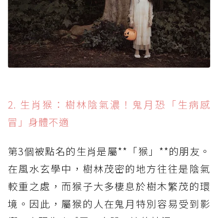
2. 生肖猴：樹林陰氣濃！鬼月恐「生病感
冒」身體不適
第3個被點名的生肖是屬**「猴」**的朋友。
在風水玄學中，樹林茂密的地方往往是陰氣
較重之處，而猴子大多棲息於樹木繁茂的環
境。因此，屬猴的人在鬼月特別容易受到影