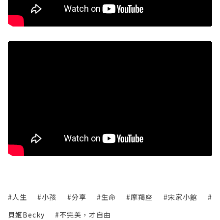
#人生
#小孩
#分享
#生命
#摩羯座
#宋家小館
#
貝姬Becky
#不完美，才自由