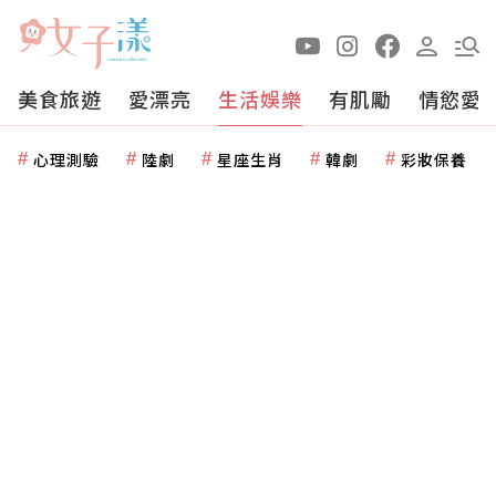
美食旅遊
愛漂亮
生活娛樂
有肌勵
情慾愛
心理測驗
陸劇
星座生肖
韓劇
彩妝保養