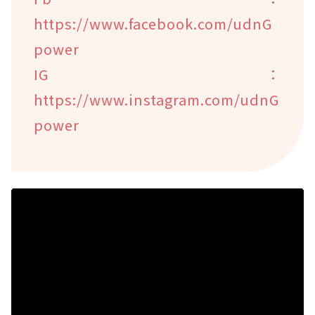
https://www.facebook.com/udnG
power
IG：
https://www.instagram.com/udnG
power