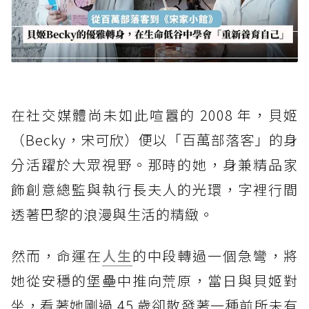
在社交媒體尚未如此喧囂的 2008 年，貝姬
（Becky，宋可欣）便以「百萬部落客」的身
分活躍於大眾視野。那時的她，身兼精品家
飾創意總監與執行長夫人的光環，字裡行間
透著巴黎的浪漫與生活的精緻。
然而，命運在
人生
的中段轉過一個急彎，將
她從安穩的堡壘中推向荒原，當日與貝姬對
坐，看著她剛過 45 歲卻散發著一種前所未有