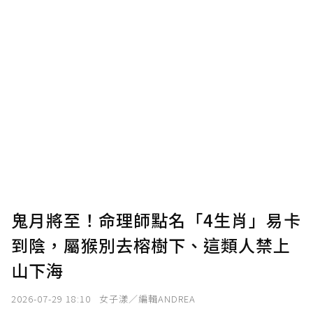
鬼月將至！命理師點名「4生肖」易卡
到陰，屬猴別去榕樹下、這類人禁上
山下海
2026-07-29 18:10
女子漾／編輯ANDREA