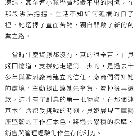
凍結、甚至連
小孩
學費都繳不出的困境，在
那段沸沸揚揚、生活不知如何延續的日子
裡，她選擇了直面苦難，獨自開啟了新的創
業之路。
「當時什麼資源都沒有，真的很辛苦，」貝
姬回憶道，支撐她走過第一步的，是過去十
多年與歐洲廠商建立的信任，廠商們得知她
的處境，主動提出讓她先拿貨、賣掉後再還
款，這才有了創業的第一批物資，在那個連
基本生活都受挑戰的時刻，貝姬展現了
摩羯
座
堅韌的工作狂本色，將過去累積的採購、
銷售與管理經驗化作生存的利刃。