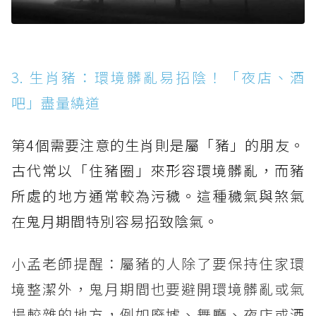
3. 生肖豬：環境髒亂易招陰！「夜店、酒
吧」盡量繞道
第4個需要注意的生肖則是屬「豬」的朋友。
古代常以「住豬圈」來形容環境髒亂，而豬
所處的地方通常較為污穢。這種穢氣與煞氣
在鬼月期間特別容易招致陰氣。
小孟老師提醒：屬豬的人除了要保持住家環
境整潔外，鬼月期間也要避開環境髒亂或氣
場較雜的地方，例如廢墟、舞廳、夜店或酒