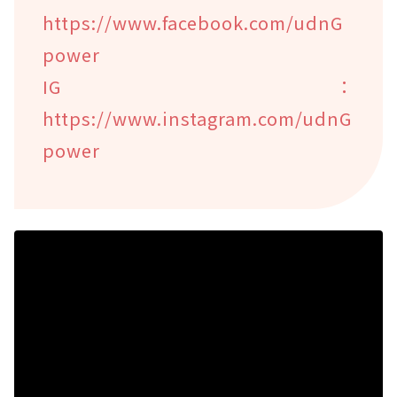
https://www.facebook.com/udnG
power
IG：
https://www.instagram.com/udnG
power