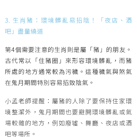
3. 生肖豬：環境髒亂易招陰！「夜店、酒
吧」盡量繞道
第4個需要注意的生肖則是屬「豬」的朋友。
古代常以「住豬圈」來形容環境髒亂，而豬
所處的地方通常較為污穢。這種穢氣與煞氣
在鬼月期間特別容易招致陰氣。
小孟老師提醒：屬豬的人除了要保持住家環
境整潔外，鬼月期間也要避開環境髒亂或氣
場較雜的地方，例如廢墟、舞廳、夜店或酒
吧等場所。