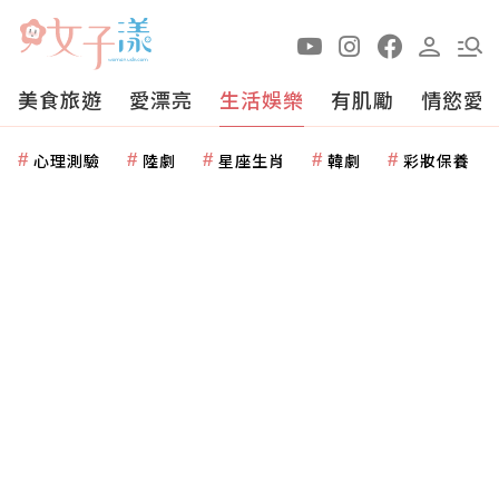
美食旅遊
愛漂亮
生活娛樂
有肌勵
情慾愛
心理測驗
陸劇
星座生肖
韓劇
彩妝保養