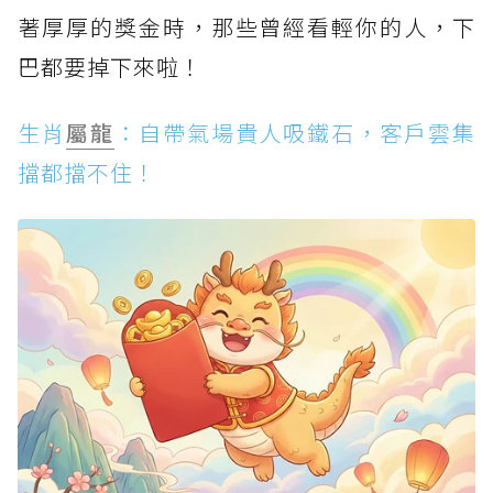
著厚厚的獎金時，那些曾經看輕你的人，下
巴都要掉下來啦！
生肖
屬龍
：自帶氣場貴人吸鐵石，客戶雲集
擋都擋不住！