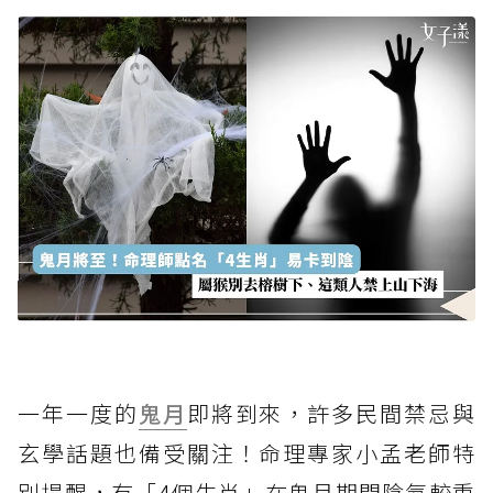
一年一度的
鬼月
即將到來，許多民間禁忌與
玄學話題也備受關注！命理專家小孟老師特
別提醒，有「4個生肖」在鬼月期間陰氣較重