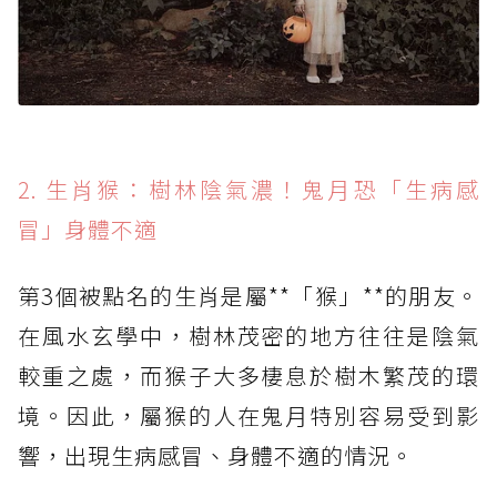
2. 生肖猴：樹林陰氣濃！鬼月恐「生病感
冒」身體不適
第3個被點名的生肖是屬**「猴」**的朋友。
在風水玄學中，樹林茂密的地方往往是陰氣
較重之處，而猴子大多棲息於樹木繁茂的環
境。因此，屬猴的人在鬼月特別容易受到影
響，出現生病感冒、身體不適的情況。