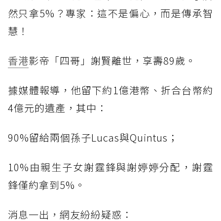
然只拿5%？專家：這不是偏心，而是傳承智
慧！
香港
影帝「四哥」謝賢離世，享壽89歲。
據媒體報導，他留下約1億港幣、折合台幣約
4億元的遺產，其中：
90%留給兩個孫子Lucas與Quintus；
10%由親生子女謝霆鋒與謝婷婷分配，謝霆
鋒僅約拿到5%。
消息一出，網友紛紛疑惑：