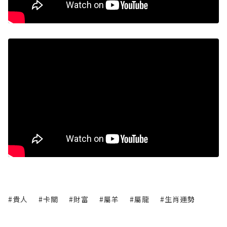
#貴人
#卡關
#財富
#屬羊
#屬龍
#生肖運勢