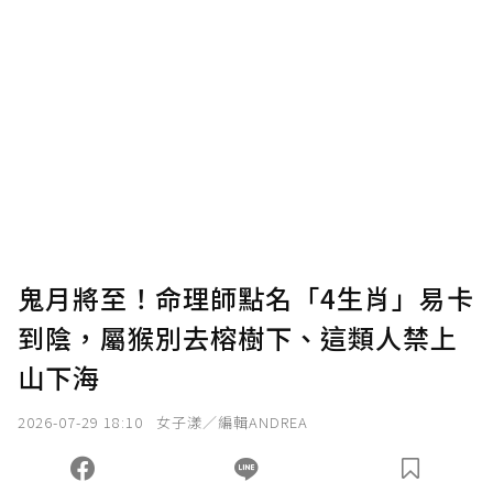
鬼月將至！命理師點名「4生肖」易卡
到陰，屬猴別去榕樹下、這類人禁上
山下海
2026-07-29 18:10
女子漾／編輯ANDREA