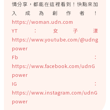
情分享，都能在這裡看到！快點來加
入成為創作者！
https://woman.udn.com
YT：女子漾
https://www.youtube.com/@udng
power
Fb：
https://www.facebook.com/udnG
power
IG：
https://www.instagram.com/udnG
power