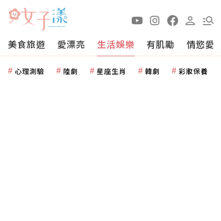
美食旅遊
愛漂亮
生活娛樂
有肌勵
情慾愛
心理測驗
陸劇
星座生肖
韓劇
彩妝保養