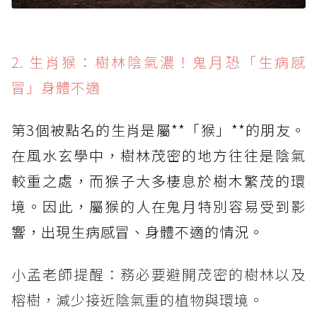
2. 生肖猴：樹林陰氣濃！鬼月恐「生病感
冒」身體不適
第3個被點名的生肖是屬**「猴」**的朋友。
在風水玄學中，樹林茂密的地方往往是陰氣
較重之處，而猴子大多棲息於樹木繁茂的環
境。因此，屬猴的人在鬼月特別容易受到影
響，出現生病感冒、身體不適的情況。
小孟老師提醒：務必要避開茂密的樹林以及
榕樹，減少接近陰氣重的植物與環境。