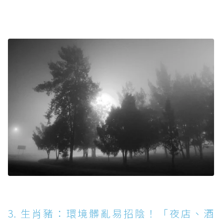
3. 生肖豬：環境髒亂易招陰！「夜店、酒