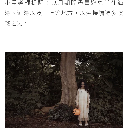
小孟老師提醒：鬼月期間盡量避免前往海
邊、河邊以及山上等地方，以免接觸過多陰
煞之氣。