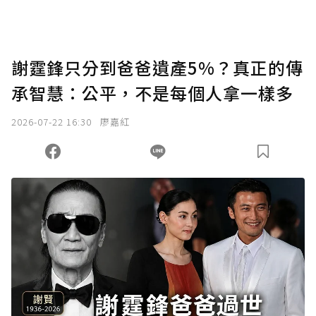
謝霆鋒只分到爸爸遺產5%？真正的傳
承智慧：公平，不是每個人拿一樣多
2026-07-22 16:30
廖嘉紅