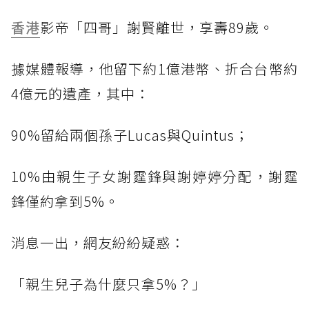
香港
影帝「四哥」謝賢離世，享壽89歲。
據媒體報導，他留下約1億港幣、折合台幣約
4億元的遺產，其中：
90%留給兩個孫子Lucas與Quintus；
10%由親生子女謝霆鋒與謝婷婷分配，謝霆
鋒僅約拿到5%。
消息一出，網友紛紛疑惑：
「親生兒子為什麼只拿5%？」