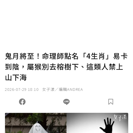
鬼月將至！命理師點名「4生肖」易卡
到陰，屬猴別去榕樹下、這類人禁上
山下海
2026-07-29 18:10
女子漾／編輯ANDREA