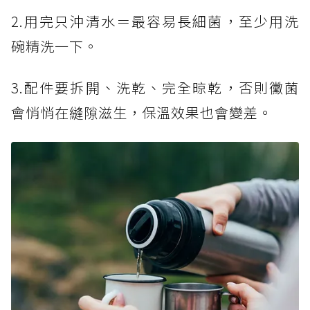
2.用完只沖清水＝最容易長細菌，至少用洗
碗精洗一下。
3.配件要拆開、洗乾、完全晾乾，否則黴菌
會悄悄在縫隙滋生，保溫效果也會變差。