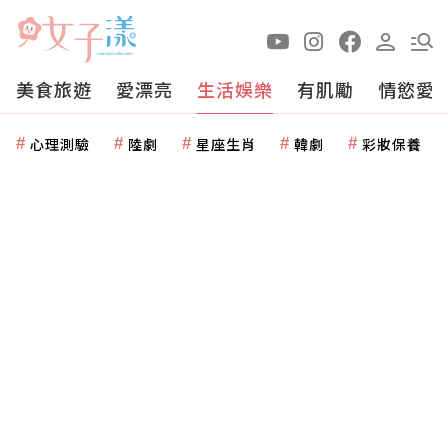
美食旅遊
愛漂亮
生活娛樂
有肌勵
情慾愛
心理測驗
陸劇
星座生肖
韓劇
彩妝保養