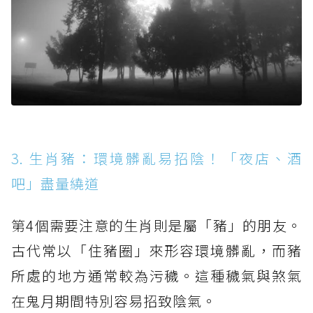
3. 生肖豬：環境髒亂易招陰！「夜店、酒
吧」盡量繞道
第4個需要注意的生肖則是屬「豬」的朋友。
古代常以「住豬圈」來形容環境髒亂，而豬
所處的地方通常較為污穢。這種穢氣與煞氣
在鬼月期間特別容易招致陰氣。