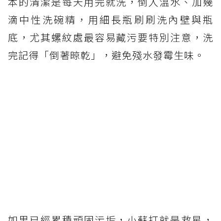
本的清潔是每天用完就洗，倒入溫水、加幾
滴中性洗碗精，用細長瓶刷刷洗內壁與瓶
底，尤其螺紋處最容易藏污要特別注意，洗
完記得「倒著晾乾」，避免殘水發霉生味。
如果已經累積頑固污垢，小蘇打就是救星，