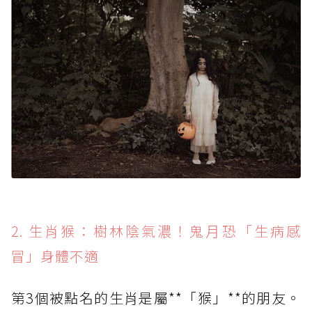
2. 生肖猴：樹林陰氣濃！鬼月恐「生病感
冒」身體不適
第3個被點名的生肖是屬**「猴」**的朋友。