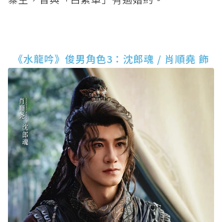
《水龍吟》俊男角色3：沈郎魂 / 肖順堯 飾