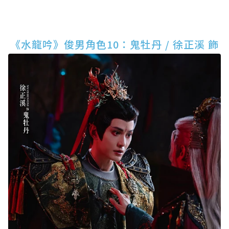
《水龍吟》俊男角色10：鬼牡丹 / 徐正溪 飾