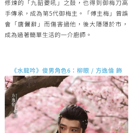
修煉的「九韶夔吼」之鼓，也得到御梅刀高
手傳承，成為第5代御梅主。「傅主梅」曾誤
會「唐儷辭」而傷害過他，後大隱隱於市，
成為過著簡單生活的一介廚師。
《水龍吟》俊男角色6：柳眼 / 方逸倫 飾