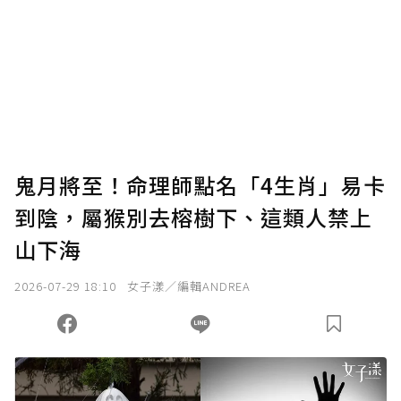
鬼月將至！命理師點名「4生肖」易卡
到陰，屬猴別去榕樹下、這類人禁上
山下海
2026-07-29 18:10
女子漾／編輯ANDREA