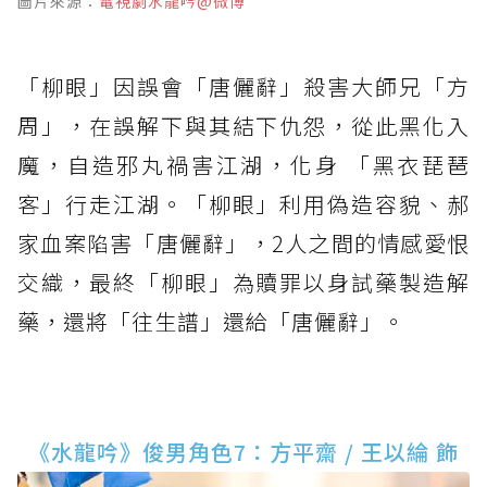
圖片來源：
電視劇水龍吟@微博
「柳眼」因誤會「唐儷辭」殺害大師兄「方
周」，在誤解下與其結下仇怨，從此黑化入
魔，自造邪丸禍害江湖，化身 「黑衣琵琶
客」行走江湖。「柳眼」利用偽造容貌、郝
家血案陷害「唐儷辭」，2人之間的情感愛恨
交織，最終「柳眼」為贖罪以身試藥製造解
藥，還將「往生譜」還給「唐儷辭」。
《水龍吟》俊男角色7：方平齋 / 王以綸 飾