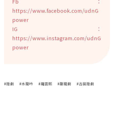
Fb：
https://www.facebook.com/udnG
power
IG：
https://www.instagram.com/udnG
power
#陸劇
#水龍吟
#羅雲熙
#甜寵劇
#古裝陸劇