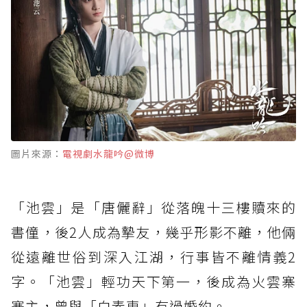
圖片來源：
電視劇水龍吟@微博
「池雲」是「唐儷辭」從落魄十三樓贖來的
書僮，後2人成為摯友，幾乎形影不離，他倆
從遠離世俗到深入江湖，行事皆不離情義2
字。「池雲」輕功天下第一，後成為火雲寨
寨主，曾與「白素車」有過婚約。