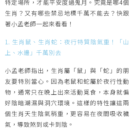
特定場所，才能平安度過鬼月。究竟是哪4個
生肖？又有哪些禁忌地標千萬不能去？快跟
著小孟老師一起來看看！
1. 生肖鼠、生肖蛇：夜行特質陰氣重！「山
上、水邊」千萬別去
小孟老師指出，生肖屬「鼠」與「蛇」的朋
友要特別當心。因為老鼠和蛇屬於夜行性動
物，通常只在晚上出來活動覓食，本身就偏
好陰暗潮濕與洞穴環境。這樣的特性讓這兩
個生肖天生陰氣稍重，更容易在夜間吸收穢
氣，導致煞到或卡到陰。