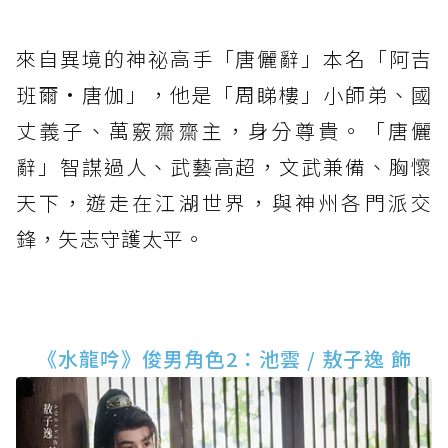
來自異境的神祕高手「唐儷辭」本名「阿吉
班爾·唐伽」，他是「周睇樓」小師弟、國
丈義子、萬竅齋齋主，身分尊貴。「唐儷
辭」智謀過人、武藝高超，文武兼備、胸懷
天下，遊走在江湖世界，與神州各門派交
鋒，矢志守護太平。
《水龍吟》俊男角色2：池雲 / 敖子逸 飾