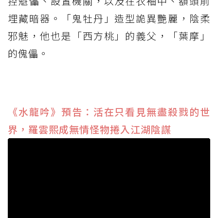
控魁儡、設置機關，以及在衣袖中、額頭前
埋藏暗器。「鬼牡丹」造型詭異艷麗，陰柔
邪魅，他也是「西方桃」的義父，「葉摩」
的傀儡。
《水龍吟》預告：活在只看見無盡殺戮的世
界，羅雲熙成無情怪物捲入江湖陰謀