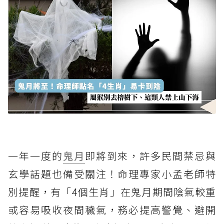
一年一度的
鬼月
即將到來，許多民間禁忌與
玄學話題也備受關注！命理專家小孟老師特
別提醒，有「4個生肖」在鬼月期間陰氣較重
或容易吸收夜間穢氣，務必提高警覺、避開