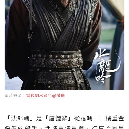
圖片來源：
電視劇水龍吟@微博
「沈郎魂」是「唐儷辭」從落魄十三樓重金
僱傭的殺手，性情重情重義、行事冷峻果