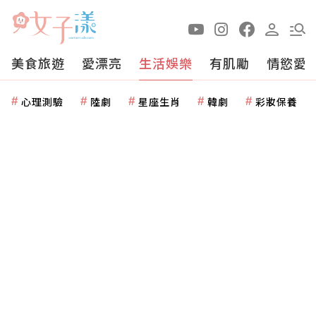
美食旅遊
愛漂亮
生活娛樂
有肌勵
情慾愛
心理測驗
陸劇
星座生肖
韓劇
彩妝保養