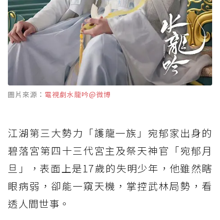
圖片來源：
電視劇水龍吟@微博
江湖第三大勢力「護龍一族」宛郁家出身的
碧落宮第四十三代宮主及祭天神官「宛郁月
旦」，表面上是17歲的失明少年，他雖然瞎
眼病弱，卻能一窺天機，掌控武林局勢，看
透人間世事。