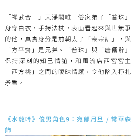
「禪武合一」天淨閣唯一俗家弟子「普珠」
身穿白衣，手持法杖，表面看起來與世無爭
的他，真實身分是前朝太子「柴宗訓」，與
「方平齋」是兄弟。「普珠」與「唐儷辭」
保持深刻的知己情誼，和風流店西宮宮主
「西方桃」之間的曖昧情感，令他陷入掙扎
矛盾。
《水龍吟》俊男角色9：宛郁月旦 / 常華森
飾