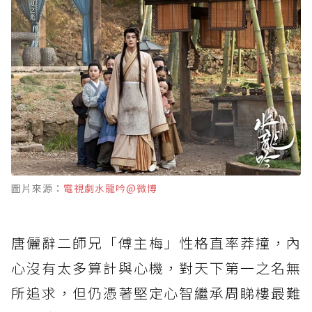
圖片來源：
電視劇水龍吟@微博
唐儷辭二師兄「傅主梅」性格直率莽撞，內
心沒有太多算計與心機，對天下第一之名無
所追求，但仍憑著堅定心智繼承周睇樓最難