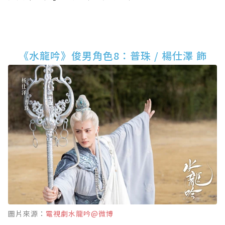
《水龍吟》俊男角色8：普珠 / 楊仕澤 飾
圖片來源：
電視劇水龍吟@微博