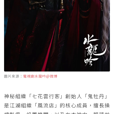
圖片來源：
電視劇水龍吟@微博
神秘組織「七花雲行客」創始人「鬼牡丹」
是江湖組織「風流店」的核心成員，擅長操