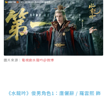
圖片來源：
電視劇水龍吟@微博
《水龍吟》俊男角色1：唐儷辭 / 羅雲熙 飾