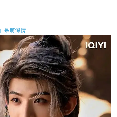
」呆萌深情