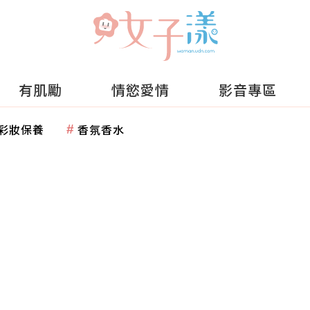
有肌勵
情慾愛情
影音專區
彩妝保養
香氛香水