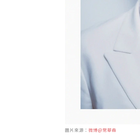
圖片來源：
微博@常華森