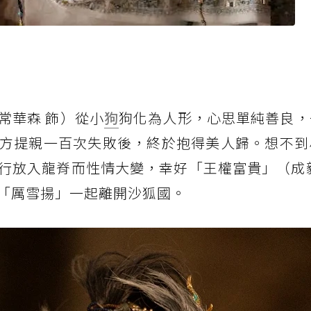
常華森 飾）從小
狗
狗化為人形，心思單純善良，
方提親一百次失敗後，終於抱得美人歸。想不到
行放入龍脊而性情大變，幸好「王權富貴」（成毅
「厲雪揚」一起離開沙狐國。