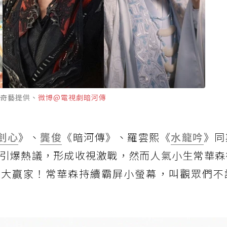
奇藝提供、
微博@電視劇暗河傳
劍心
》、
龔俊
《暗河傳》、羅雲熙《
水龍吟
》同
引爆熱議，形成收視激戰，然而人氣小生常華森
為大贏家！常華森持續霸屏小螢幕，叫觀眾們不