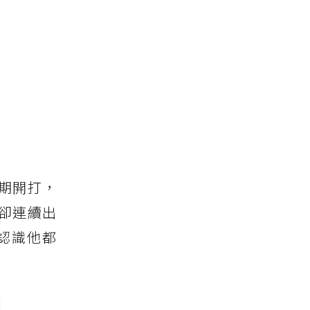
期開打，
卻連續出
認識他都