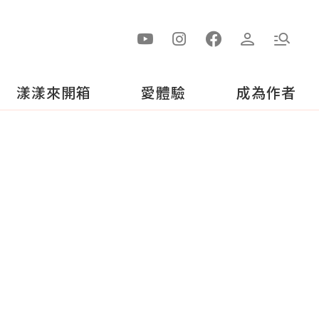
漾漾來開箱
愛體驗
成為作者