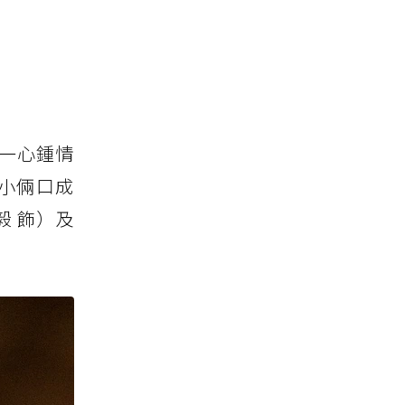
一心鍾情
小倆口成
 飾）及