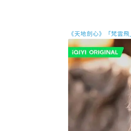
《天地劍心》「梵雲飛