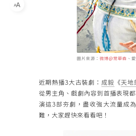
圖片來源：
微博@常華森
、愛
近期熱播3大古裝劇：
成毅
《
天地
從男主角、戲劇內容到首播表現都
演這3部夯劇，盡收強大流量成
難，大家趕快來看看吧！