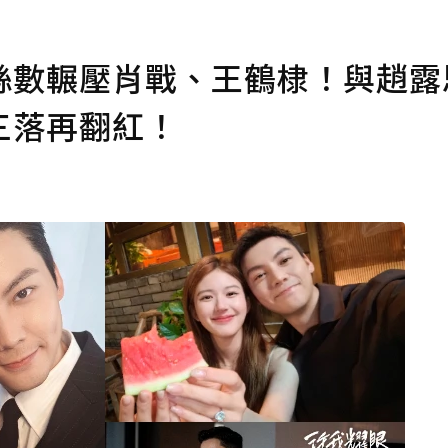
絲數輾壓肖戰、王鶴棣！與趙露
三落再翻紅！