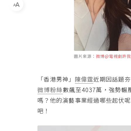
圖片來源：
微博@電視劇許我
「香港男神」
陳偉霆
近期因話題夯
微博
粉絲
數飆至4037萬，強勢
嗎？他的演藝事業經過哪些起伏呢
吧！