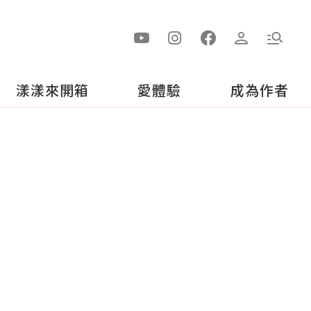
漾漾來開箱
愛體驗
成為作者