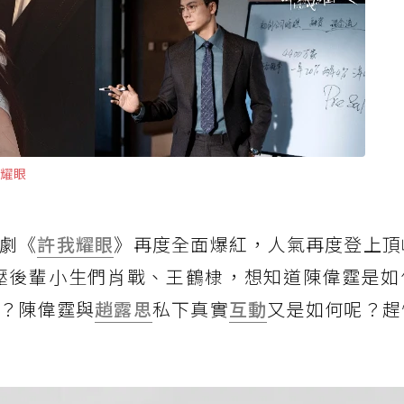
耀眼
劇《
許我耀眼
》再度全面爆紅，人氣再度登上頂
輾壓後輩小生們肖戰、王鶴棣，想知道陳偉霆是如
？陳偉霆與
趙露思
私下真實
互動
又是如何呢？趕