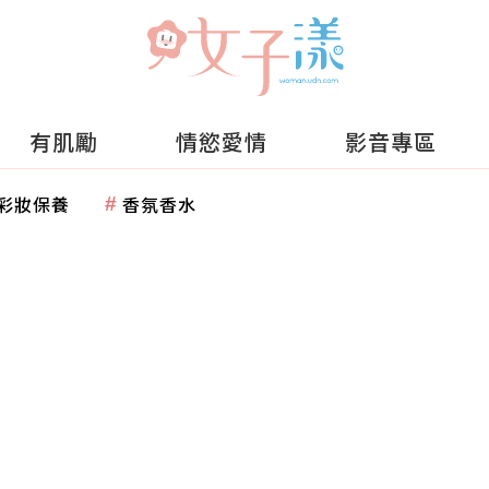
有肌勵
情慾愛情
影音專區
彩妝保養
香氛香水