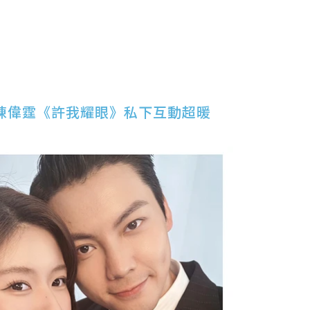
陳偉霆《許我耀眼》私下互動超暖