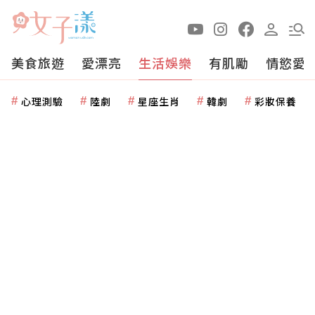
美食旅遊
愛漂亮
生活娛樂
有肌勵
情慾愛
心理測驗
陸劇
星座生肖
韓劇
彩妝保養