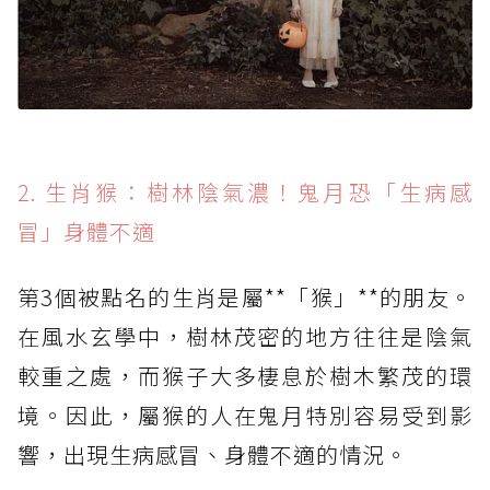
2. 生肖猴：樹林陰氣濃！鬼月恐「生病感
冒」身體不適
第3個被點名的生肖是屬**「猴」**的朋友。
在風水玄學中，樹林茂密的地方往往是陰氣
較重之處，而猴子大多棲息於樹木繁茂的環
境。因此，屬猴的人在鬼月特別容易受到影
響，出現生病感冒、身體不適的情況。