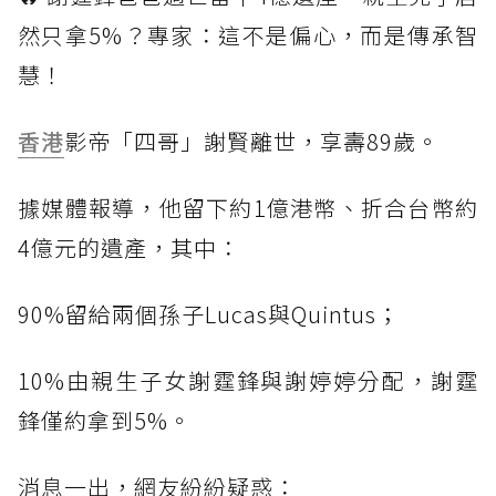
然只拿5%？專家：這不是偏心，而是傳承智
慧！
香港
影帝「四哥」謝賢離世，享壽89歲。
據媒體報導，他留下約1億港幣、折合台幣約
4億元的遺產，其中：
90%留給兩個孫子Lucas與Quintus；
10%由親生子女謝霆鋒與謝婷婷分配，謝霆
鋒僅約拿到5%。
消息一出，網友紛紛疑惑：