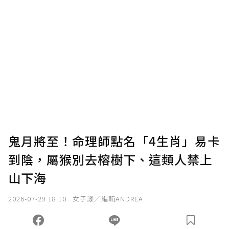
贊助說明
為了鼓勵作者持續創作更好的內容，會員可以
使用「贊助」功能實質回饋給喜愛的作者。可
將您認為適合的點數贈送給作者，一旦使用贊
助點數即不得撤銷，單筆贊助最低點數為30
點，最高點數沒有上限。
U 利點數 1 點 = NTD 1 元。
鬼月將至！命理師點名「4生肖」易卡
到陰，屬猴別去榕樹下、這類人禁上
確認送出
山下海
我已詳閱贊助說明，且同意站方的使用條款。
2026-07-29 18:10
女子漾／編輯ANDREA
您當前剩餘 U 利點數：
0
點；前往
購買點數