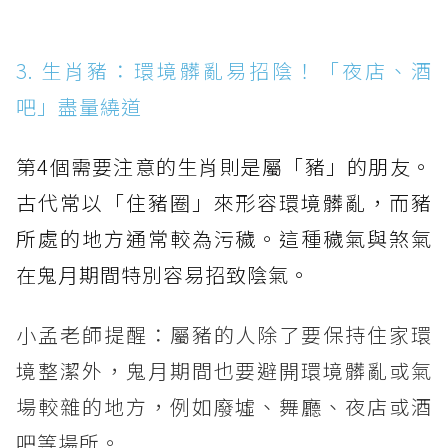
3. 生肖豬：環境髒亂易招陰！「夜店、酒
吧」盡量繞道
第4個需要注意的生肖則是屬「豬」的朋友。
古代常以「住豬圈」來形容環境髒亂，而豬
所處的地方通常較為污穢。這種穢氣與煞氣
在鬼月期間特別容易招致陰氣。
小孟老師提醒：屬豬的人除了要保持住家環
境整潔外，鬼月期間也要避開環境髒亂或氣
場較雜的地方，例如廢墟、舞廳、夜店或酒
吧等場所。