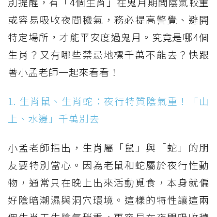
別提醒，有「4個生肖」在鬼月期間陰氣較重
或容易吸收夜間穢氣，務必提高警覺、避開
特定場所，才能平安度過鬼月。究竟是哪4個
生肖？又有哪些禁忌地標千萬不能去？快跟
著小孟老師一起來看看！
1. 生肖鼠、生肖蛇：夜行特質陰氣重！「山
上、水邊」千萬別去
小孟老師指出，生肖屬「鼠」與「蛇」的朋
友要特別當心。因為老鼠和蛇屬於夜行性動
物，通常只在晚上出來活動覓食，本身就偏
好陰暗潮濕與洞穴環境。這樣的特性讓這兩