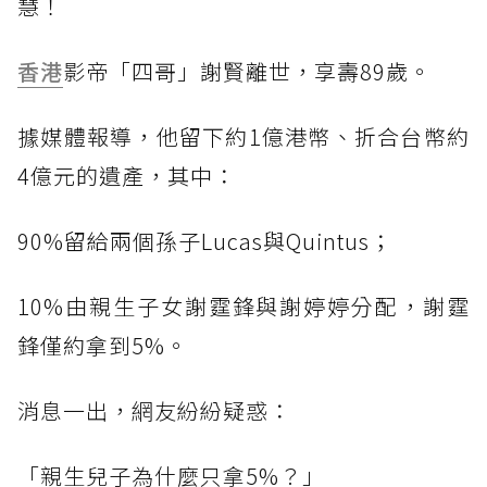
慧！
香港
影帝「四哥」謝賢離世，享壽89歲。
據媒體報導，他留下約1億港幣、折合台幣約
4億元的遺產，其中：
90%留給兩個孫子Lucas與Quintus；
10%由親生子女謝霆鋒與謝婷婷分配，謝霆
鋒僅約拿到5%。
消息一出，網友紛紛疑惑：
「親生兒子為什麼只拿5%？」