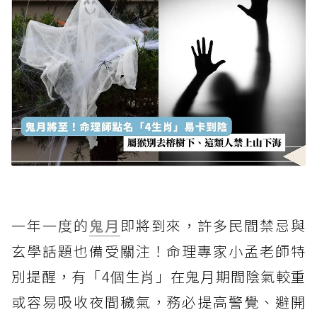
一年一度的
鬼月
即將到來，許多民間禁忌與
玄學話題也備受關注！命理專家小孟老師特
別提醒，有「4個生肖」在鬼月期間陰氣較重
或容易吸收夜間穢氣，務必提高警覺、避開