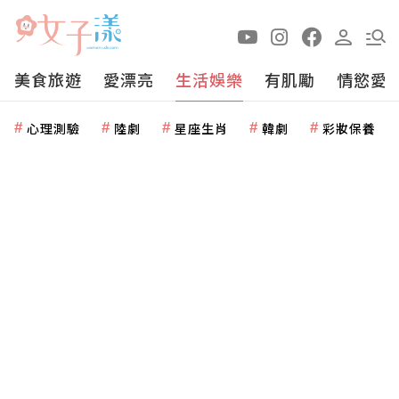
美食旅遊
愛漂亮
生活娛樂
有肌勵
情慾愛
心理測驗
陸劇
星座生肖
韓劇
彩妝保養