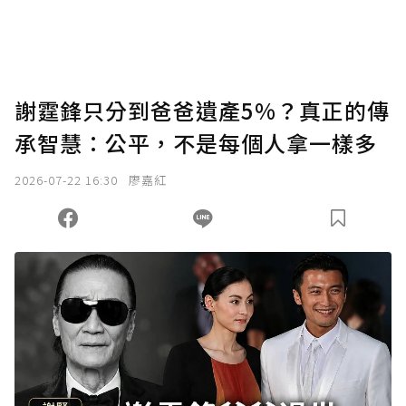
謝霆鋒只分到爸爸遺產5%？真正的傳
承智慧：公平，不是每個人拿一樣多
2026-07-22 16:30
廖嘉紅