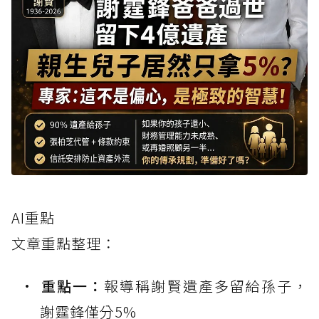
AI重點
文章重點整理：
重點一：
報導稱謝賢遺產多留給孫子，
謝霆鋒僅分5%