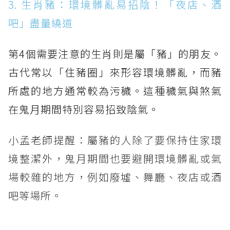
3. 生肖豬：環境髒亂易招陰！「夜店、酒
吧」盡量繞道
第4個需要注意的生肖則是屬「豬」的朋友。
古代常以「住豬圈」來形容環境髒亂，而豬
所處的地方通常較為污穢。這種穢氣與煞氣
在鬼月期間特別容易招致陰氣。
小孟老師提醒：屬豬的人除了要保持住家環
境整潔外，鬼月期間也要避開環境髒亂或氣
場較雜的地方，例如廢墟、舞廳、夜店或酒
吧等場所。