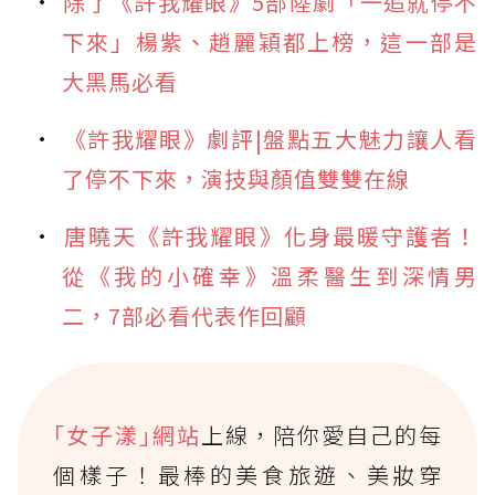
除了《許我耀眼》5部陸劇「一追就停不
下來」楊紫、趙麗穎都上榜，這一部是
大黑馬必看
《許我耀眼》劇評|盤點五大魅力讓人看
了停不下來，演技與顏值雙雙在線
唐曉天《許我耀眼》化身最暖守護者！
從《我的小確幸》溫柔醫生到深情男
二，7部必看代表作回顧
｢女子漾｣網站
上線，陪你愛自己的每
個樣子！最棒的美食旅遊、美妝穿