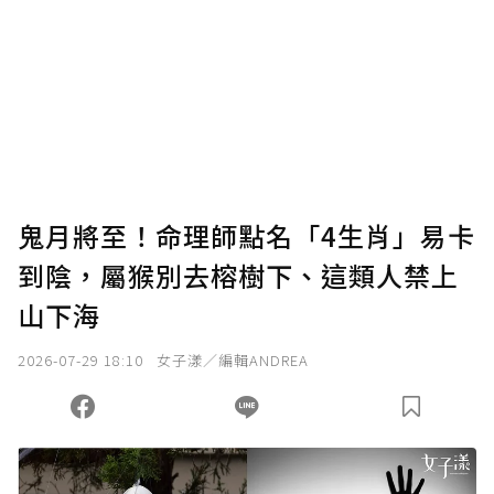
鬼月將至！命理師點名「4生肖」易卡
到陰，屬猴別去榕樹下、這類人禁上
山下海
2026-07-29 18:10
女子漾／編輯ANDREA