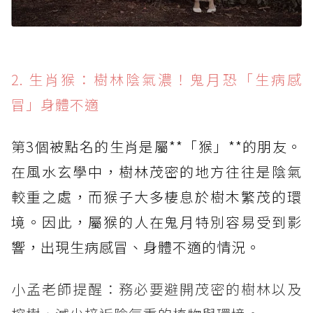
2. 生肖猴：樹林陰氣濃！鬼月恐「生病感
冒」身體不適
第3個被點名的生肖是屬**「猴」**的朋友。
在風水玄學中，樹林茂密的地方往往是陰氣
較重之處，而猴子大多棲息於樹木繁茂的環
境。因此，屬猴的人在鬼月特別容易受到影
響，出現生病感冒、身體不適的情況。
小孟老師提醒：務必要避開茂密的樹林以及