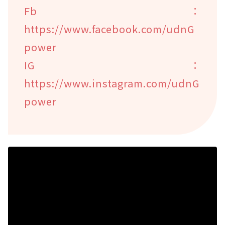
Fb：
https://www.facebook.com/udnG
power
IG：
https://www.instagram.com/udnG
power