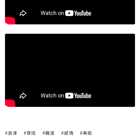
#浪漫
#穿搭
#職涯
#感情
#美妝