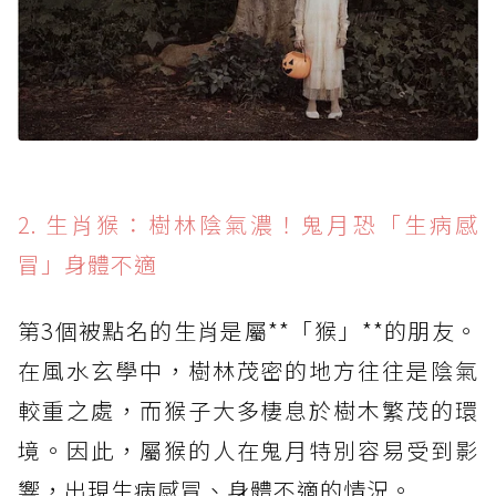
2. 生肖猴：樹林陰氣濃！鬼月恐「生病感
冒」身體不適
第3個被點名的生肖是屬**「猴」**的朋友。
在風水玄學中，樹林茂密的地方往往是陰氣
較重之處，而猴子大多棲息於樹木繁茂的環
境。因此，屬猴的人在鬼月特別容易受到影
響，出現生病感冒、身體不適的情況。