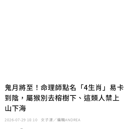
鬼月將至！命理師點名「4生肖」易卡
到陰，屬猴別去榕樹下、這類人禁上
山下海
2026-07-29 18:10
女子漾／編輯ANDREA