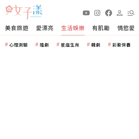
美食旅遊
愛漂亮
生活娛樂
有肌勵
情慾愛
心理測驗
陸劇
星座生肖
韓劇
彩妝保養