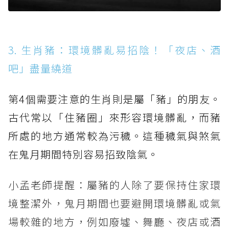
3. 生肖豬：環境髒亂易招陰！「夜店、酒
吧」盡量繞道
第4個需要注意的生肖則是屬「豬」的朋友。
古代常以「住豬圈」來形容環境髒亂，而豬
所處的地方通常較為污穢。這種穢氣與煞氣
在鬼月期間特別容易招致陰氣。
小孟老師提醒：屬豬的人除了要保持住家環
境整潔外，鬼月期間也要避開環境髒亂或氣
場較雜的地方，例如廢墟、舞廳、夜店或酒