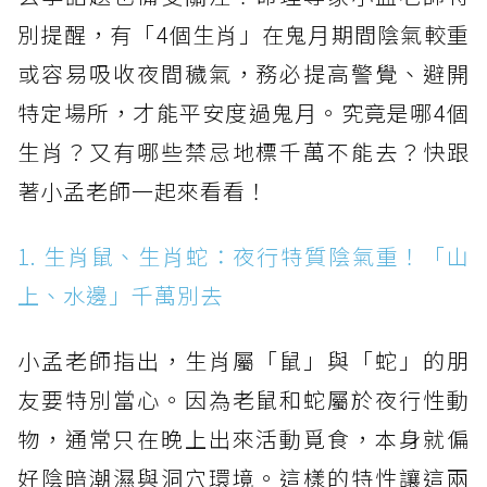
別提醒，有「4個生肖」在鬼月期間陰氣較重
或容易吸收夜間穢氣，務必提高警覺、避開
特定場所，才能平安度過鬼月。究竟是哪4個
生肖？又有哪些禁忌地標千萬不能去？快跟
著小孟老師一起來看看！
1. 生肖鼠、生肖蛇：夜行特質陰氣重！「山
上、水邊」千萬別去
小孟老師指出，生肖屬「鼠」與「蛇」的朋
友要特別當心。因為老鼠和蛇屬於夜行性動
物，通常只在晚上出來活動覓食，本身就偏
好陰暗潮濕與洞穴環境。這樣的特性讓這兩