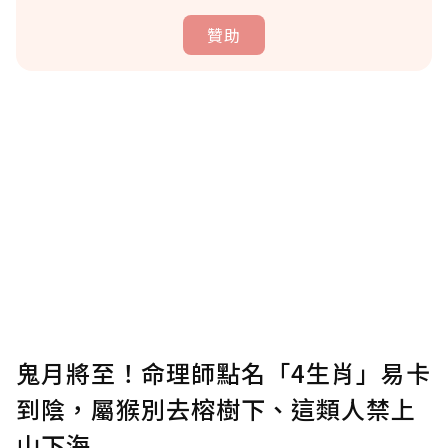
贊助
贊助說明
為了鼓勵作者持續創作更好的內容，會員可以
使用「贊助」功能實質回饋給喜愛的作者。可
將您認為適合的點數贈送給作者，一旦使用贊
助點數即不得撤銷，單筆贊助最低點數為30
點，最高點數沒有上限。
U 利點數 1 點 = NTD 1 元。
鬼月將至！命理師點名「4生肖」易卡
到陰，屬猴別去榕樹下、這類人禁上
確認送出
山下海