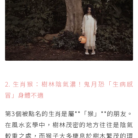
2. 生肖猴：樹林陰氣濃！鬼月恐「生病感
冒」身體不適
第3個被點名的生肖是屬**「猴」**的朋友。
在風水玄學中，樹林茂密的地方往往是陰氣
較重之處，而猴子大多棲息於樹木繁茂的環