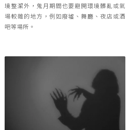
境整潔外，鬼月期間也要避開環境髒亂或氣
場較雜的地方，例如廢墟、舞廳、夜店或酒
吧等場所。