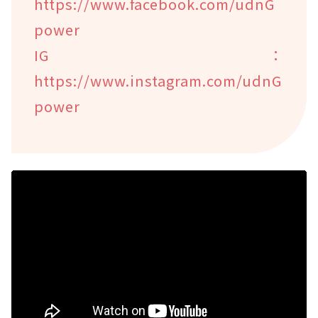
https://www.facebook.com/udnG
power
IG：
https://www.instagram.com/udnG
power