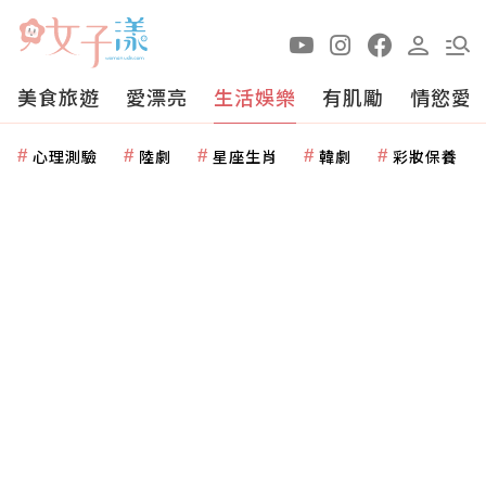
美食旅遊
愛漂亮
生活娛樂
有肌勵
情慾愛
心理測驗
陸劇
星座生肖
韓劇
彩妝保養