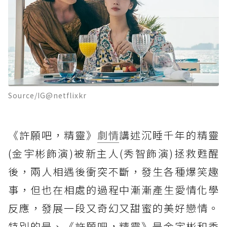
Source/IG@netflixkr
《許願吧，精靈》
劇情
講述沉睡千年的精靈
(金宇彬飾演)被新主人(秀智飾演)拯救甦醒
後，兩人相遇後衝突不斷，發生各種爆笑趣
事，但也在相處的過程中漸漸產生愛情化學
反應，發展一段又奇幻又甜蜜的美好戀情。
特別的是、《許願吧，精靈》是金宇彬和秀