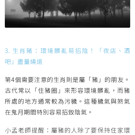
3. 生肖豬：環境髒亂易招陰！「夜店、酒
吧」盡量繞道
第4個需要注意的生肖則是屬「豬」的朋友。
古代常以「住豬圈」來形容環境髒亂，而豬
所處的地方通常較為污穢。這種穢氣與煞氣
在鬼月期間特別容易招致陰氣。
小孟老師提醒：屬豬的人除了要保持住家環