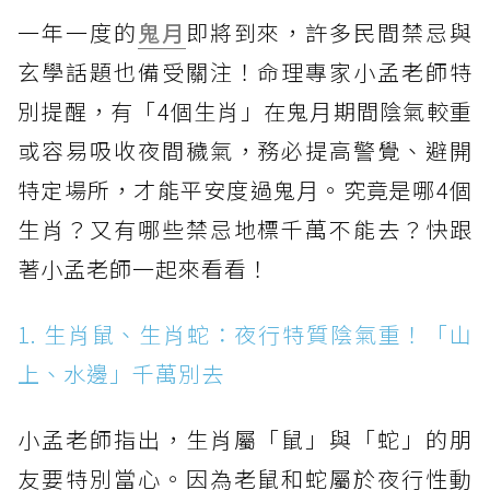
一年一度的
鬼月
即將到來，許多民間禁忌與
玄學話題也備受關注！命理專家小孟老師特
別提醒，有「4個生肖」在鬼月期間陰氣較重
或容易吸收夜間穢氣，務必提高警覺、避開
特定場所，才能平安度過鬼月。究竟是哪4個
生肖？又有哪些禁忌地標千萬不能去？快跟
著小孟老師一起來看看！
1. 生肖鼠、生肖蛇：夜行特質陰氣重！「山
上、水邊」千萬別去
小孟老師指出，生肖屬「鼠」與「蛇」的朋
友要特別當心。因為老鼠和蛇屬於夜行性動