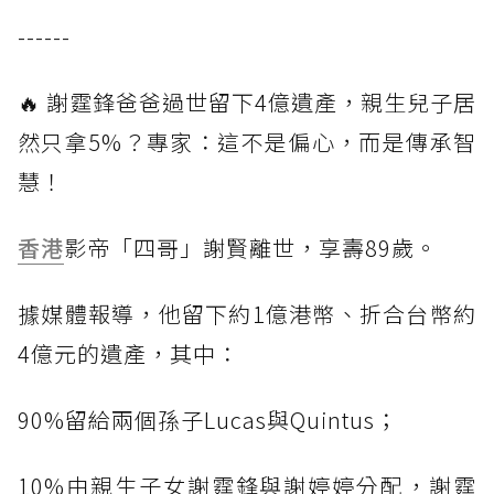
------
🔥 謝霆鋒爸爸過世留下4億遺產，親生兒子居
然只拿5%？專家：這不是偏心，而是傳承智
慧！
香港
影帝「四哥」謝賢離世，享壽89歲。
據媒體報導，他留下約1億港幣、折合台幣約
4億元的遺產，其中：
90%留給兩個孫子Lucas與Quintus；
10%由親生子女謝霆鋒與謝婷婷分配，謝霆