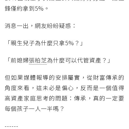
鋒僅約拿到5%。
消息一出，網友紛紛疑惑：
「親生兒子為什麼只拿5%？」
「前媳婦
張柏芝
為什麼可以代管資產？」
但如果媒體報導的安排屬實，從財富傳承的
角度來看，這未必是偏心，反而是一個值得
高資產家庭思考的問題：傳承，真的一定要
每個孩子一人一半嗎？
------