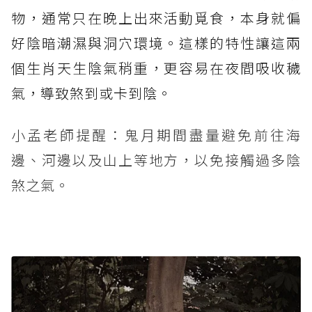
物，通常只在晚上出來活動覓食，本身就偏
好陰暗潮濕與洞穴環境。這樣的特性讓這兩
個生肖天生陰氣稍重，更容易在夜間吸收穢
氣，導致煞到或卡到陰。
小孟老師提醒：鬼月期間盡量避免前往海
邊、河邊以及山上等地方，以免接觸過多陰
煞之氣。