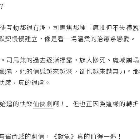
？
徒互動都很有趣，司馬焦那種「瘋批但不失禮貌
默契慢慢建立，像是看一場溫柔的治癒系戀愛。
。司馬焦的過去逐漸揭露，族人慘死、魔域崩塌
觀者，她的情感越來越深，卻也越來越無力。那
助感，真的很虐。
始追的快樂
仙俠劇
啊！」但也正因為這樣的轉折
有宿命感的劇情，《獻魚》真的值得一追！