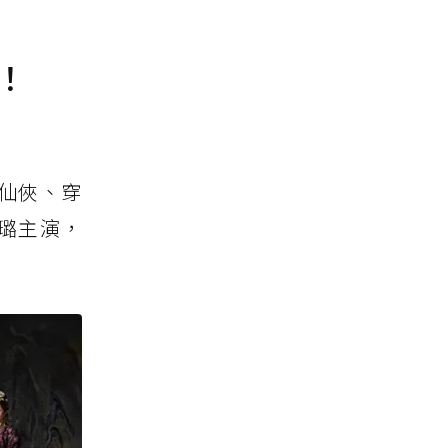
！
仙俠、穿
璐主演，