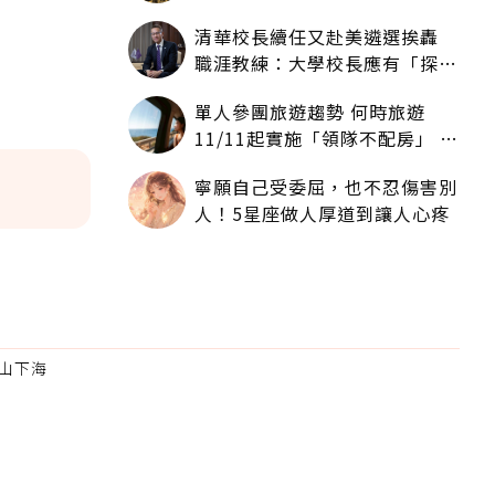
人拿一樣多
清華校長續任又赴美遴選挨轟
職涯教練：大學校長應有「探
索」職涯權利嗎？
單人參團旅遊趨勢 何時旅遊
11/11起實施「領隊不配房」 落
單更免收單房差
寧願自己受委屈，也不忍傷害別
人！5星座做人厚道到讓人心疼
山下海
為適合
。