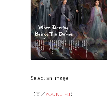
Select an Image
（圖／
YOUKU FB
）