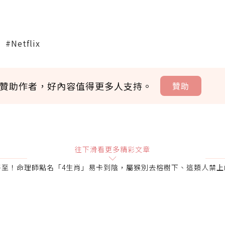
#Netflix
贊助作者，好內容值得更多人支持。
贊助
贊助說明
往下滑看更多精彩文章
將至！命理師點名「4生肖」易卡到陰，屬猴別去榕樹下、這類人禁上
會員可以使用「贊助」功能實質回饋給喜愛的作者。可將您認
即不得撤銷，單筆贊助最低點數為30點，最高點數沒有上限