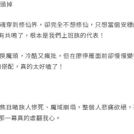
我頭掉
魂穿到修仙界，卻完全不想修仙，只想當個安穩
有共鳴了，根本是我們上班族的代表！
戾魔頭，冷酷又瘋批，但在廖停雁面前卻慢慢變
的搭配，真的太好嗑了！
焦目睹族人慘死、魔域崩塌，整個人悲痛欲絕，
那一幕真的虐翻我心。