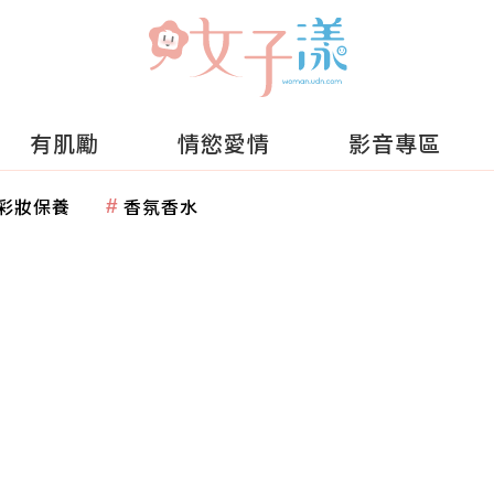
有肌勵
情慾愛情
影音專區
彩妝保養
香氛香水