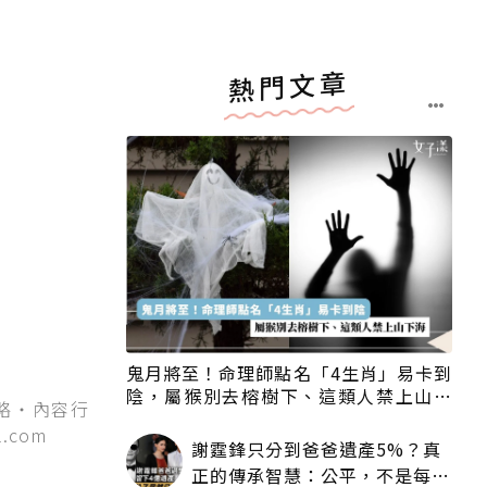
熱門文章
鬼月將至！命理師點名「4生肖」易卡到
陰，屬猴別去榕樹下、這類人禁上山下
策略・內容行
海
.com
謝霆鋒只分到爸爸遺產5%？真
正的傳承智慧：公平，不是每個