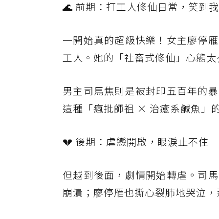
🌊 前期：打工人修仙日常，笑到
一開始真的超級快樂！女主廖停雁
工人。她的「社畜式修仙」心態太
男主司馬焦則是被封印五百年的暴
這種「瘋批師祖 × 治癒系鹹魚」
💔 後期：虐戀開啟，眼淚止不住
但越到後面，劇情開始轉虐。司馬
崩潰；廖停雁也撕心裂肺地哭泣，