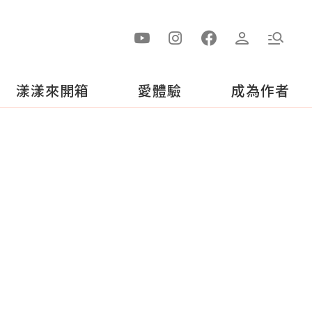
漾漾來開箱
愛體驗
成為作者