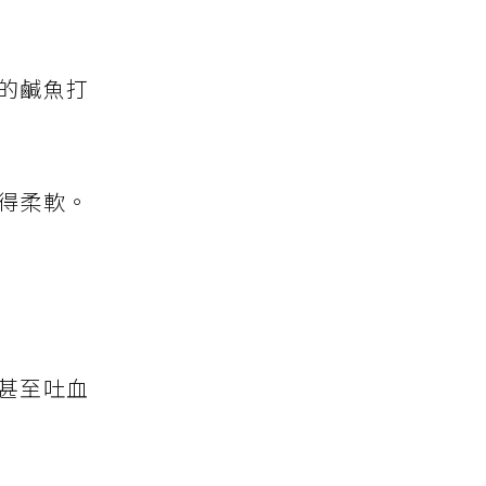
的鹹魚打
得柔軟。
甚至吐血