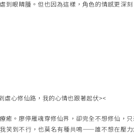
虐到眼睛腫。但也因為這樣，角色的情感更深刻
到虐心修仙路，我的心情也跟著起伏><
療癒。廖停雁魂穿修仙界，卻完全不想修仙，只
我笑到不行，也莫名有種共鳴——誰不想在壓力