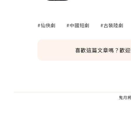
#仙俠劇
#中國短劇
#古裝陸劇
喜歡這篇文章嗎？歡迎
鬼月
為了鼓勵作者持續創作更好的內容，
的點數贈送給作者，一旦使用贊助點數
U 利點數 1 點 = NTD 1 元。