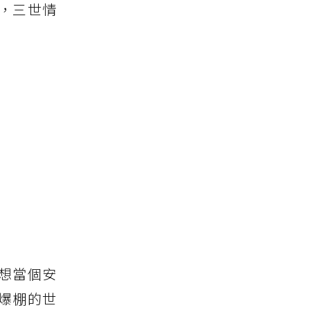
，三世情
想當個安
爆棚的世