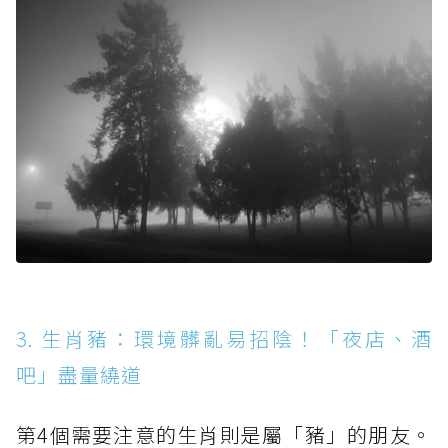
3. 生肖豬：環境髒亂易招陰！「夜店、酒
吧」盡量繞道
第4個需要注意的生肖則是屬「豬」的朋友。