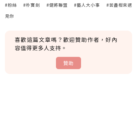
#粉絲
#朴寶劍
#健將聯盟
#藝人大小事
#苦盡柑來遇
見你
喜歡這篇文章嗎？歡迎贊助作者，好內
容值得更多人支持。
贊助
贊助說明
為了鼓勵作者持續創作更好的內容，會員可以
使用「贊助」功能實質回饋給喜愛的作者。可
將您認為適合的點數贈送給作者，一旦使用贊