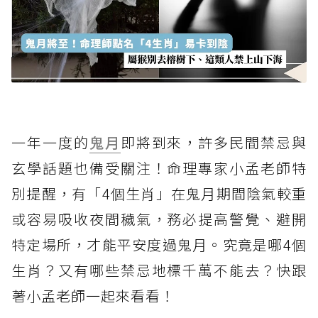
一年一度的
鬼月
即將到來，許多民間禁忌與
玄學話題也備受關注！命理專家小孟老師特
別提醒，有「4個生肖」在鬼月期間陰氣較重
或容易吸收夜間穢氣，務必提高警覺、避開
特定場所，才能平安度過鬼月。究竟是哪4個
生肖？又有哪些禁忌地標千萬不能去？快跟
著小孟老師一起來看看！