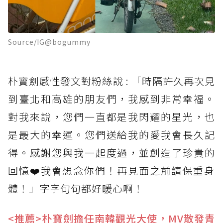
Source/IG@bogummy
朴寶劍感性發文對粉絲說 : 「時隔許久再次見
到臺北和高雄的朋友們，我感到非常幸福。
對我來說，您們一直都是我閃耀的星光，也
是最大的幸運。您們送給我的愛我會長久記
得。感謝您與我一起度過，並創造了珍貴的
回憶❤️我會想念你們！再見面之前請保重身
體！」字字句句都好暖心啊！
<推薦>朴寶劍擔任南韓觀光大使，MV散發青