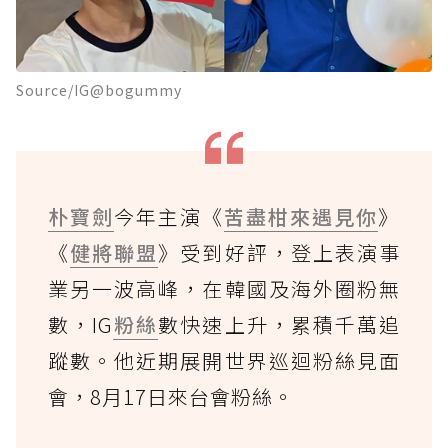
Source/IG@bogummy
朴寶劍
今年主演《
苦盡柑來遇見你
》
《
健將聯盟
》受到好評，登上表演事
業另一波高峰，在韓國及海外圈粉無
數，IG
粉絲
數快速上升，累積千萬追
蹤數。他近期展開世界巡迴粉絲見面
會，8月17日來台會粉絲。