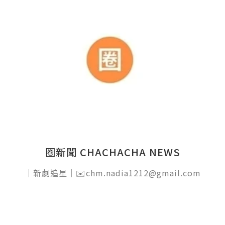
圈新聞 CHACHACHA NEWS
｜新劇追星｜✉️chm.nadia1212@gmail.com