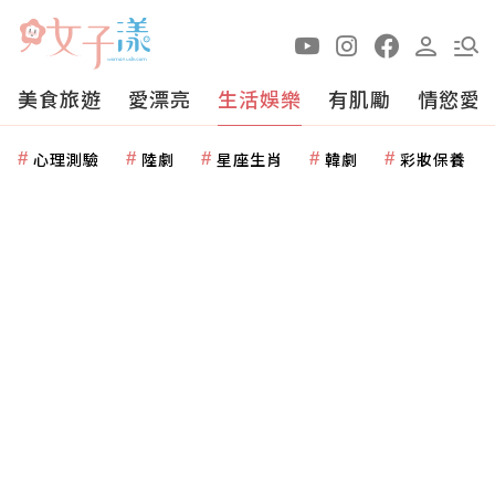
美食旅遊
愛漂亮
生活娛樂
有肌勵
情慾愛
心理測驗
陸劇
星座生肖
韓劇
彩妝保養