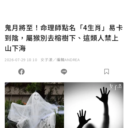
助點數即不得撤銷，單筆贊助最低點數為30
點，最高點數沒有上限。
U 利點數 1 點 = NTD 1 元。
鬼月將至！命理師點名「4生肖」易卡
到陰，屬猴別去榕樹下、這類人禁上
確認送出
山下海
我已詳閱贊助說明，且同意站方的使用條款。
2026-07-29 18:10
女子漾／編輯ANDREA
您當前剩餘 U 利點數：
0
點；前往
購買點數