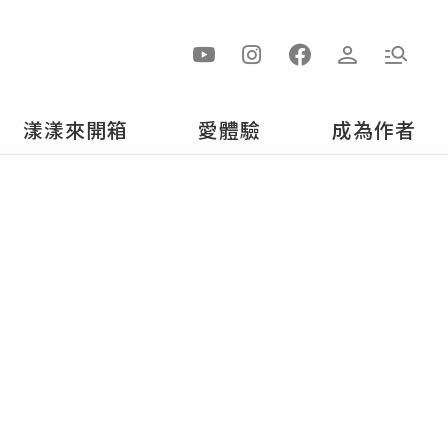
漾漾來開箱
愛體驗
成為作者