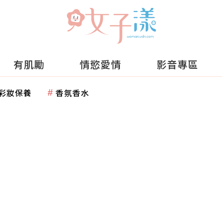
有肌勵
情慾愛情
影音專區
彩妝保養
香氛香水