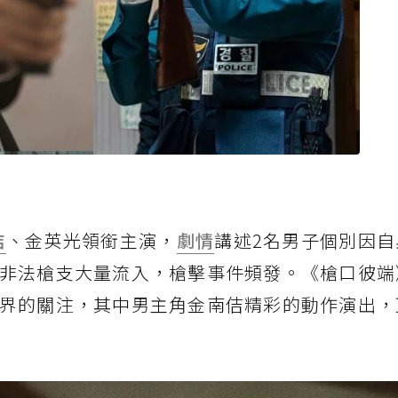
佶
、金英光領銜主演，
劇情
講述2名男子個別因自
非法槍支大量流入，槍擊事件頻發。《槍口彼端
界的關注，其中男主角金南佶精彩的動作演出，