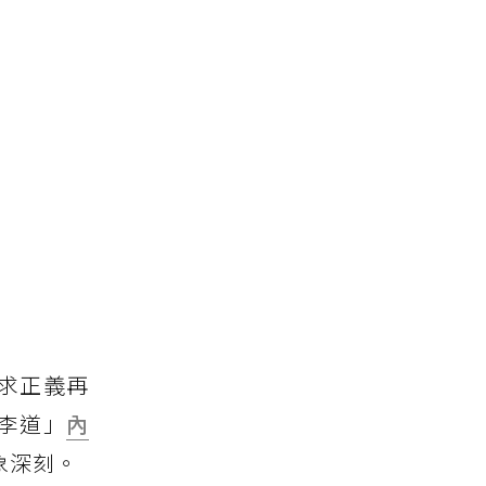
求正義再
李道」
內
象深刻。