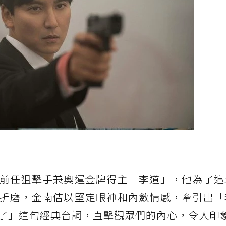
前任狙擊手兼奧運金牌得主「李道」，他為了追
折磨，金南佶以堅定眼神和內斂情感，牽引出「
了」這句經典台詞，直擊觀眾們的內心，令人印