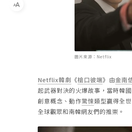
圖片來源：Netflix
Netflix
韓劇
《
槍口彼端
》由
金南
起武器對決的火爆故事，當時韓國
創意概念、動作
驚悚
類型贏得全世
全球觀眾和南韓網友們的推崇。