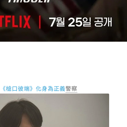
《槍口彼端》化身為正義
警察