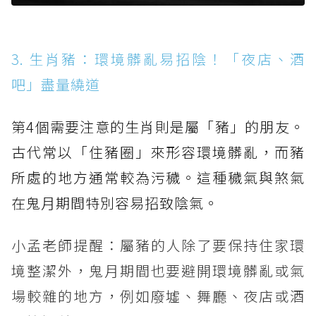
3. 生肖豬：環境髒亂易招陰！「夜店、酒
吧」盡量繞道
第4個需要注意的生肖則是屬「豬」的朋友。
古代常以「住豬圈」來形容環境髒亂，而豬
所處的地方通常較為污穢。這種穢氣與煞氣
在鬼月期間特別容易招致陰氣。
小孟老師提醒：屬豬的人除了要保持住家環
境整潔外，鬼月期間也要避開環境髒亂或氣
場較雜的地方，例如廢墟、舞廳、夜店或酒