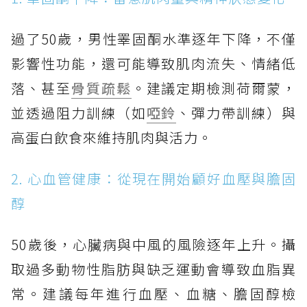
過了50歲，男性睪固酮水準逐年下降，不僅
影響性功能，還可能導致肌肉流失、情緒低
落、甚至
骨質疏鬆
。建議定期檢測荷爾蒙，
並透過阻力訓練（如
啞鈴
、彈力帶訓練）與
高蛋白飲食來維持肌肉與活力。
2. 心血管健康：從現在開始顧好血壓與膽固
醇
50歲後，心臟病與中風的風險逐年上升。攝
取過多動物性脂肪與缺乏運動會導致血脂異
常。建議每年進行血壓、血糖、膽固醇檢