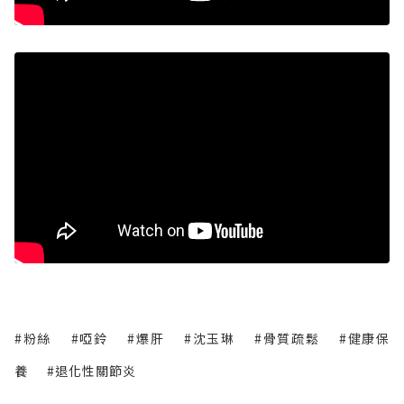
#粉絲
#啞鈴
#爆肝
#沈玉琳
#骨質疏鬆
#健康保
養
#退化性關節炎