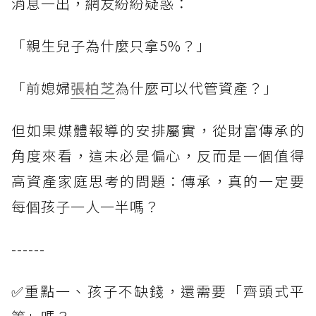
消息一出，網友紛紛疑惑：
「親生兒子為什麼只拿5%？」
「前媳婦
張柏芝
為什麼可以代管資產？」
但如果媒體報導的安排屬實，從財富傳承的
角度來看，這未必是偏心，反而是一個值得
高資產家庭思考的問題：傳承，真的一定要
每個孩子一人一半嗎？
------
✅重點一、孩子不缺錢，還需要「齊頭式平