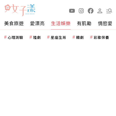
美食旅遊
愛漂亮
生活娛樂
有肌勵
情慾愛
心理測驗
陸劇
星座生肖
韓劇
彩妝保養