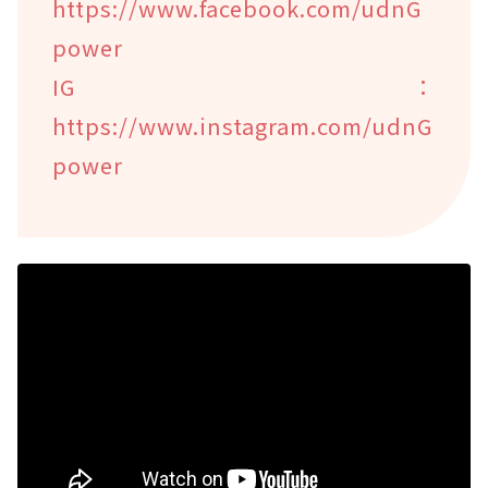
https://www.facebook.com/udnG
power
IG：
https://www.instagram.com/udnG
power