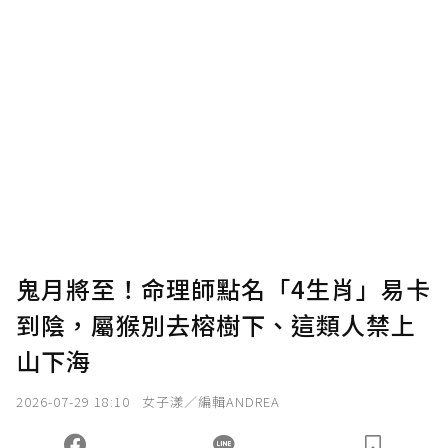
鬼月將至！命理師點名「4生肖」易卡
到陰，屬猴別去榕樹下、這類人禁上
山下海
2026-07-29 18:10
女子漾／編輯ANDREA