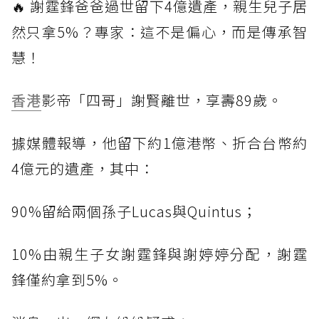
🔥 謝霆鋒爸爸過世留下4億遺產，親生兒子居
然只拿5%？專家：這不是偏心，而是傳承智
慧！
香港
影帝「四哥」謝賢離世，享壽89歲。
據媒體報導，他留下約1億港幣、折合台幣約
4億元的遺產，其中：
90%留給兩個孫子Lucas與Quintus；
10%由親生子女謝霆鋒與謝婷婷分配，謝霆
鋒僅約拿到5%。