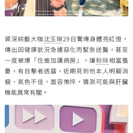
資深綜藝大咖
沈玉琳
29日驚傳身體亮紅燈，
傳出因健康狀況急遽惡化而緊急送醫，甚至
一度被爆「住進加護病房」，讓
粉絲
相當擔
憂，有目擊者透露，近期見到他本人明顯消
瘦、氣色不佳，面容憔悴，猜測可能與肝臟
機能異常有關。