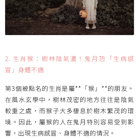
2. 生肖猴：樹林陰氣濃！鬼月恐「生病感
冒」身體不適
第3個被點名的生肖是屬**「猴」**的朋友。
在風水玄學中，樹林茂密的地方往往是陰氣
較重之處，而猴子大多棲息於樹木繁茂的環
境。因此，屬猴的人在鬼月特別容易受到影
響，出現生病感冒、身體不適的情況。